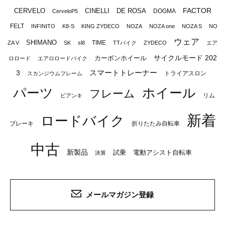
FACTOR
CERVELO
CINELLI
DE ROSA
DOGMA
CerveloP5
FELT
INFINITO
K8-S
KING ZYDECO
NOZA
NOZA one
NOZA S
NO
ウェア
SHIMANO
TIME
ZA V
SK
sl8
TTバイク
ZYDECO
エア
サイクルモード 202
カーボンホイール
ロロード
エアロロードバイク
スマートトレーナー
3
トライアスロン
スカンジウムフレーム
パーツ
ホイール
フレーム
リム
ビアンキ
新着
ロードバイク
ブレーキ
折りたたみ自転車
中古
新製品
試乗
電動アシスト自転車
決算
メールマガジン登録