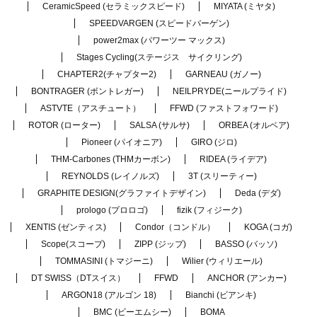
CeramicSpeed (セラミックスピード)
MIYATA (ミヤタ)
SPEEDVARGEN (スピードバーゲン)
power2max (パワーツー マックス)
Stages Cycling(ステージス サイクリング)
CHAPTER2(チャプター2)
GARNEAU (ガノー)
BONTRAGER (ボントレガー)
NEILPRYDE(ニールプライド)
ASTVTE（アスチュート）
FFWD (ファストフォワード)
ROTOR (ローター)
SALSA (サルサ)
ORBEA (オルベア)
Pioneer (パイオニア)
GIRO (ジロ)
THM-Carbones (THMカーボン)
RIDEA (ライデア)
REYNOLDS (レイノルズ)
3T (スリーティー)
GRAPHITE DESIGN(グラファイトデザイン)
Deda (デダ)
prologo (プロロゴ)
fizik (フィジーク)
XENTIS (ゼンティス)
Condor（コンドル）
KOGA (コガ)
Scope(スコープ)
ZIPP (ジップ)
BASSO (バッソ)
TOMMASINI (トマジーニ)
Wilier (ウィリエール)
DT SWISS（DTスイス）
FFWD
ANCHOR (アンカー)
ARGON18 (アルゴン 18)
Bianchi (ビアンキ)
BMC (ビーエムシー)
BOMA