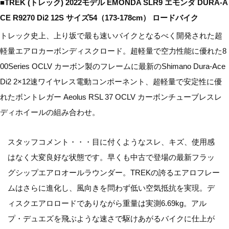
■TREK (トレック) 2022モデル EMONDA SLR9 エモンダ DURA-A
CE R9270 Di2 12S サイズ54（173-178cm） ロードバイク
トレック史上、上り坂で最も速いバイクとなるべく開発された超
軽量エアロカーボンディスクロード。超軽量で空力性能に優れた8
00Series OCLV カーボン製のフレームに最新のShimano Dura-Ace
Di2 2×12速ワイヤレス電動コンポーネント、超軽量で安定性に優
れたボントレガー Aeolus RSL 37 OCLV カーボンチューブレスレ
ディホイールの組み合わせ。
スタッフコメント・・・目に付くようなスレ、キズ、使用感
はなく大変良好な状態です。早くも中古で登場の最新フラッ
グシップエアロオールラウンダー。TREKの誇るエアロフレー
ムはさらに進化し、風向きを問わず低い空気抵抗を実現。デ
ィスクエアロロードでありながら重量は実測6.69kg。アル
プ・デュエズを飛ぶような速さで駆けあがるバイクに仕上が