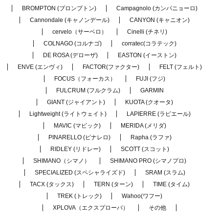
BROMPTON (ブロンプトン)
Campagnolo (カンパニョーロ)
Cannondale (キャノンデール)
CANYON (キャニオン)
cervelo（サーベロ）
Cinelli (チネリ)
COLNAGO (コルナゴ)
corratec(コラテック)
DE ROSA (デローザ)
EASTON (イーストン)
ENVE (エンヴィ)
FACTOR(ファクター)
FELT (フェルト)
FOCUS（フォーカス）
FUJI (フジ)
FULCRUM (フルクラム)
GARMIN
GIANT (ジャイアント)
KUOTA (クオータ)
Lightweight (ライトウェイト)
LAPIERRE (ラピエール)
MAVIC (マビック)
MERIDA (メリダ)
PINARELLO (ピナレロ)
Rapha (ラファ)
RIDLEY (リドレー)
SCOTT (スコット)
SHIMANO（シマノ）
SHIMANO PRO (シマノプロ)
SPECIALIZED (スペシャライズド)
SRAM (スラム)
TACX (タックス)
TERN (ターン)
TIME (タイム)
TREK (トレック)
Wahoo(ワフー)
XPLOVA（エクスプローバ）
その他