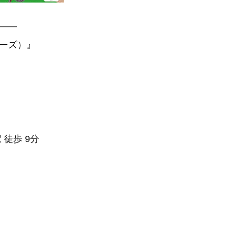
—–
アーズ）』
 徒歩 9分