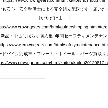
https://www.crowngears.com/html/kaitori/hoshou.html
でも安心！安全整備士による完全組立配送です！届いた
りいただけます！
tps://www.crowngears.com/html/guide/shipping.html#targ
は新品・中古に限らず購入後1年間セーフティメンテナン
https://www.crowngears.com/html/safetymaintenance.htm
ードバイク完成車・フレーム・ホイール・パーツ買取り
tps://www.crowngears.com/html/kaitori/kaitori20120817.h
——————————–