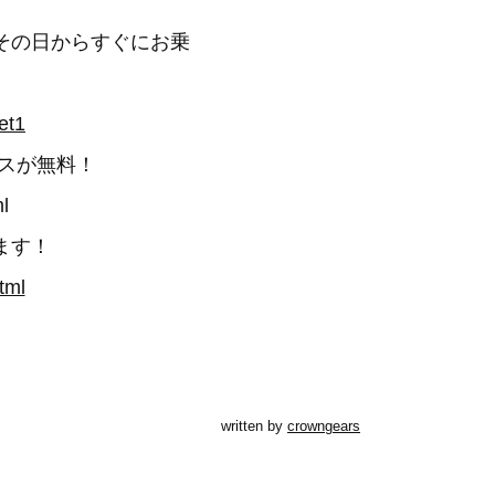
その日からすぐにお乗
et1
スが無料！
l
ます！
tml
written by
crowngears