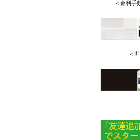
＜金利手
＜世