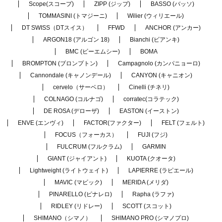
Scope(スコープ)
ZIPP (ジップ)
BASSO (バッソ)
TOMMASINI (トマジーニ)
Wilier (ウィリエール)
DT SWISS（DTスイス）
FFWD
ANCHOR (アンカー)
ARGON18 (アルゴン 18)
Bianchi (ビアンキ)
BMC (ビーエムシー)
BOMA
BROMPTON (ブロンプトン)
Campagnolo (カンパニョーロ)
Cannondale (キャノンデール)
CANYON (キャニオン)
cervelo（サーベロ）
Cinelli (チネリ)
COLNAGO (コルナゴ)
corratec(コラテック)
DE ROSA (デローザ)
EASTON (イーストン)
ENVE (エンヴィ)
FACTOR(ファクター)
FELT (フェルト)
FOCUS（フォーカス）
FUJI (フジ)
FULCRUM (フルクラム)
GARMIN
GIANT (ジャイアント)
KUOTA (クオータ)
Lightweight (ライトウェイト)
LAPIERRE (ラピエール)
MAVIC (マビック)
MERIDA (メリダ)
PINARELLO (ピナレロ)
Rapha (ラファ)
RIDLEY (リドレー)
SCOTT (スコット)
SHIMANO（シマノ）
SHIMANO PRO (シマノプロ)