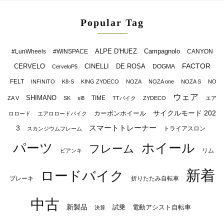
Popular Tag
ALPE D'HUEZ
Campagnolo
#LunWheels
#WINSPACE
CANYON
FACTOR
CERVELO
CINELLI
DE ROSA
DOGMA
CerveloP5
FELT
INFINITO
K8-S
KING ZYDECO
NOZA
NOZA one
NOZA S
NO
ウェア
SHIMANO
TIME
ZA V
SK
sl8
TTバイク
ZYDECO
エア
サイクルモード 202
カーボンホイール
ロロード
エアロロードバイク
スマートトレーナー
3
トライアスロン
スカンジウムフレーム
パーツ
ホイール
フレーム
リム
ビアンキ
新着
ロードバイク
ブレーキ
折りたたみ自転車
中古
新製品
試乗
電動アシスト自転車
決算