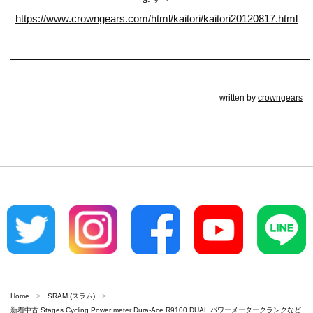
https://www.crowngears.com/html/kaitori/kaitori20120817.html
————————————————————————————–
written by
crowngears
Home
SRAM (スラム)
新着中古 Stages Cycling Power meter Dura-Ace R9100 DUAL パワーメータークランクなど