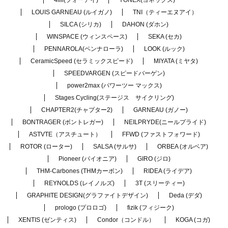
4iiii(フォーアイ)
YONEX(ヨネックス)
LOUIS GARNEAU (ルイガノ)
TNI（ティーエヌアイ）
SILCA (シリカ)
DAHON (ダホン)
WINSPACE (ウィンスペース)
SEKA (セカ)
PENNAROLA(ペンナローラ)
LOOK (ルック)
CeramicSpeed (セラミックスピード)
MIYATA (ミヤタ)
SPEEDVARGEN (スピードバーゲン)
power2max (パワーツー マックス)
Stages Cycling(ステージス サイクリング)
CHAPTER2(チャプター2)
GARNEAU (ガノー)
BONTRAGER (ボントレガー)
NEILPRYDE(ニールプライド)
ASTVTE（アスチュート）
FFWD (ファストフォワード)
ROTOR (ローター)
SALSA (サルサ)
ORBEA (オルベア)
Pioneer (パイオニア)
GIRO (ジロ)
THM-Carbones (THMカーボン)
RIDEA (ライデア)
REYNOLDS (レイノルズ)
3T (スリーティー)
GRAPHITE DESIGN(グラファイトデザイン)
Deda (デダ)
prologo (プロロゴ)
fizik (フィジーク)
XENTIS (ゼンティス)
Condor（コンドル）
KOGA (コガ)