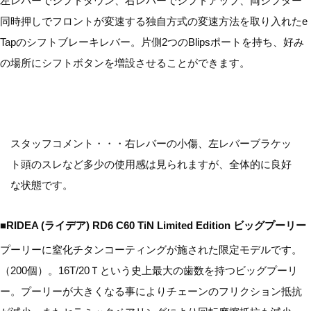
左レバーでシフトダウン、右レバーでシフトアップ、両シフター
同時押しでフロントが変速する独自方式の変速方法を取り入れたe
Tapのシフトブレーキレバー。片側2つのBlipsポートを持ち、好み
の場所にシフトボタンを増設させることができます。
スタッフコメント・・・右レバーの小傷、左レバーブラケッ
ト頭のスレなど多少の使用感は見られますが、全体的に良好
な状態です。
■RIDEA (ライデア) RD6 C60 TiN Limited Edition ビッグプーリー
プーリーに窒化チタンコーティングが施された限定モデルです。
（200個）。16T/20Ｔという史上最大の歯数を持つビッグプーリ
ー。プーリーが大きくなる事によりチェーンのフリクション抵抗