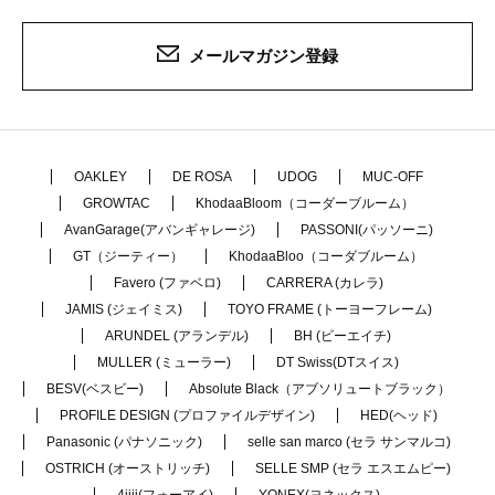
メールマガジン登録
OAKLEY
DE ROSA
UDOG
MUC-OFF
GROWTAC
KhodaaBloom（コーダーブルーム）
AvanGarage(アバンギャレージ)
PASSONI(パッソーニ)
GT（ジーティー）
KhodaaBloo（コーダブルーム）
Favero (ファベロ)
CARRERA (カレラ)
JAMIS (ジェイミス)
TOYO FRAME (トーヨーフレーム)
ARUNDEL (アランデル)
BH (ビーエイチ)
MULLER (ミューラー)
DT Swiss(DTスイス)
BESV(ベスビー)
Absolute Black（アブソリュートブラック）
PROFILE DESIGN (プロファイルデザイン)
HED(ヘッド)
Panasonic (パナソニック)
selle san marco (セラ サンマルコ)
OSTRICH (オーストリッチ)
SELLE SMP (セラ エスエムピー)