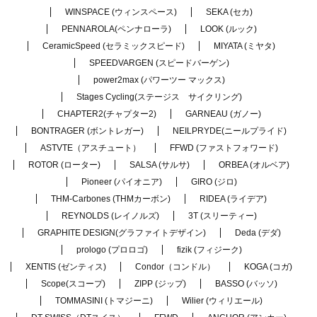
WINSPACE (ウィンスペース)
SEKA (セカ)
PENNAROLA(ペンナローラ)
LOOK (ルック)
CeramicSpeed (セラミックスピード)
MIYATA (ミヤタ)
SPEEDVARGEN (スピードバーゲン)
power2max (パワーツー マックス)
Stages Cycling(ステージス サイクリング)
CHAPTER2(チャプター2)
GARNEAU (ガノー)
BONTRAGER (ボントレガー)
NEILPRYDE(ニールプライド)
ASTVTE（アスチュート）
FFWD (ファストフォワード)
ROTOR (ローター)
SALSA (サルサ)
ORBEA (オルベア)
Pioneer (パイオニア)
GIRO (ジロ)
THM-Carbones (THMカーボン)
RIDEA (ライデア)
REYNOLDS (レイノルズ)
3T (スリーティー)
GRAPHITE DESIGN(グラファイトデザイン)
Deda (デダ)
prologo (プロロゴ)
fizik (フィジーク)
XENTIS (ゼンティス)
Condor（コンドル）
KOGA (コガ)
Scope(スコープ)
ZIPP (ジップ)
BASSO (バッソ)
TOMMASINI (トマジーニ)
Wilier (ウィリエール)