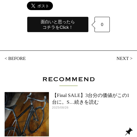
面白いと思ったら
0
コチラをClick！
<
BEFORE
NEXT
>
【Final SALE】3台分の価値がこの1
台に。S
…続きを読む
2025/08/26