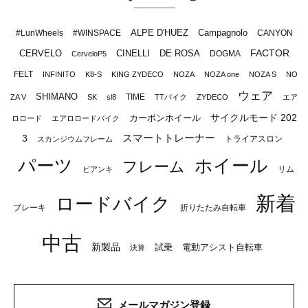
ALPE D'HUEZ
Campagnolo
#LunWheels
#WINSPACE
CANYON
FACTOR
CERVELO
CINELLI
DE ROSA
DOGMA
CerveloP5
FELT
INFINITO
K8-S
KING ZYDECO
NOZA
NOZA one
NOZA S
NO
ウェア
SHIMANO
TIME
ZA V
SK
sl8
TTバイク
ZYDECO
エア
サイクルモード 202
カーボンホイール
ロロード
エアロロードバイク
スマートトレーナー
3
トライアスロン
スカンジウムフレーム
パーツ
ホイール
フレーム
リム
ビアンキ
新着
ロードバイク
ブレーキ
折りたたみ自転車
中古
新製品
試乗
電動アシスト自転車
決算
メールマガジン登録