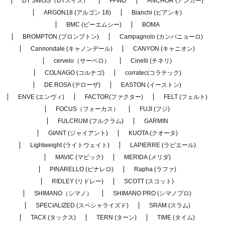
DT SWISS（DTスイス）
FFWD
ANCHOR (アンカー)
ARGON18 (アルゴン 18)
Bianchi (ビアンキ)
BMC (ビーエムシー)
BOMA
BROMPTON (ブロンプトン)
Campagnolo (カンパニョーロ)
Cannondale (キャノンデール)
CANYON (キャニオン)
cervelo（サーベロ）
Cinelli (チネリ)
COLNAGO (コルナゴ)
corratec(コラテック)
DE ROSA (デローザ)
EASTON (イーストン)
ENVE (エンヴィ)
FACTOR(ファクター)
FELT (フェルト)
FOCUS（フォーカス）
FUJI (フジ)
FULCRUM (フルクラム)
GARMIN
GIANT (ジャイアント)
KUOTA (クオータ)
Lightweight (ライトウェイト)
LAPIERRE (ラピエール)
MAVIC (マビック)
MERIDA (メリダ)
PINARELLO (ピナレロ)
Rapha (ラファ)
RIDLEY (リドレー)
SCOTT (スコット)
SHIMANO（シマノ）
SHIMANO PRO (シマノプロ)
SPECIALIZED (スペシャライズド)
SRAM (スラム)
TACX (タックス)
TERN (ターン)
TIME (タイム)