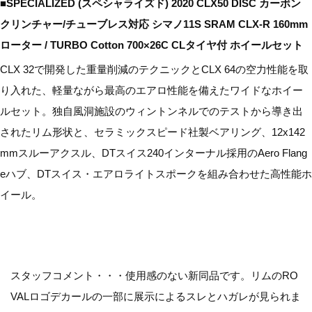
■SPECIALIZED (スペシャライズド) 2020 CLX50 DISC カーボン
クリンチャー/チューブレス対応 シマノ11S SRAM CLX-R 160mm
ローター / TURBO Cotton 700×26C CLタイヤ付 ホイールセット
CLX 32で開発した重量削減のテクニックとCLX 64の空力性能を取
り入れた、軽量ながら最高のエアロ性能を備えたワイドなホイー
ルセット。独自風洞施設のウィントンネルでのテストから導き出
されたリム形状と、セラミックスピード社製ベアリング、12x142
mmスルーアクスル、DTスイス240インターナル採用のAero Flang
eハブ、DTスイス・エアロライトスポークを組み合わせた高性能ホ
イール。
スタッフコメント・・・使用感のない新同品です。リムのRO
VALロゴデカールの一部に展示によるスレとハガレが見られま