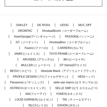
OAKLEY
DE ROSA
UDOG
MUC-OFF
GROWTAC
KhodaaBloom（コーダーブルーム）
AvanGarage(アバンギャレージ)
PASSONI(パッソーニ)
GT（ジーティー）
KhodaaBloo（コーダブルーム）
Favero (ファベロ)
CARRERA (カレラ)
JAMIS (ジェイミス)
TOYO FRAME (トーヨーフレーム)
ARUNDEL (アランデル)
BH (ビーエイチ)
MULLER (ミューラー)
DT Swiss(DTスイス)
BESV(ベスビー)
Absolute Black（アブソリュートブラック）
PROFILE DESIGN (プロファイルデザイン)
HED(ヘッド)
Panasonic (パナソニック)
selle san marco (セラ サンマルコ)
OSTRICH (オーストリッチ)
SELLE SMP (セラ エスエムピー)
4iiii(フォーアイ)
YONEX(ヨネックス)
LOUIS GARNEAU (ルイガノ)
TNI（ティーエヌアイ）
SILCA (シリカ)
DAHON (ダホン)