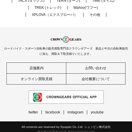
TACX (タックス)
TERN (ターン)
TIME (タイム)
TREK (トレック)
Wahoo(ワフー)
XPLOVA（エクスプローバ）
その他
ロードバイク・スポーツ自転車の販売買取専門店クラウンギアーズ 新品と中古の自転車販売
に加え、買取＆下取見積りいたします。
店舗案内
お問い合わせ
オンライン買取見積
会社概要について
twitter
facebook
instagram
youtube
All contents are reserved by Syuppin Co.,Ltd. シュッピン株式会社
東京都公安委員会許可 第304360508043号