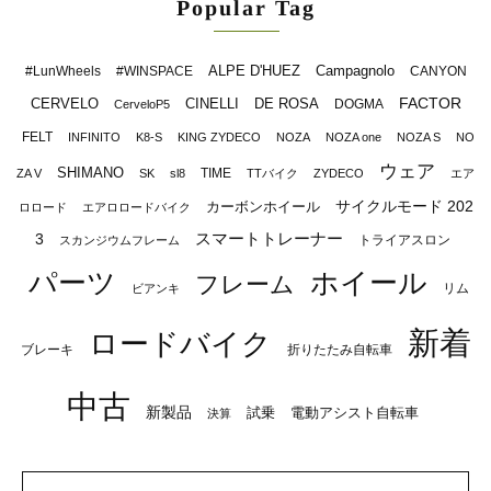
Popular Tag
ALPE D'HUEZ
Campagnolo
#LunWheels
#WINSPACE
CANYON
FACTOR
CERVELO
CINELLI
DE ROSA
DOGMA
CerveloP5
FELT
INFINITO
K8-S
KING ZYDECO
NOZA
NOZA one
NOZA S
NO
ウェア
SHIMANO
TIME
ZA V
SK
sl8
TTバイク
ZYDECO
エア
サイクルモード 202
カーボンホイール
ロロード
エアロロードバイク
スマートトレーナー
3
トライアスロン
スカンジウムフレーム
パーツ
ホイール
フレーム
リム
ビアンキ
新着
ロードバイク
ブレーキ
折りたたみ自転車
中古
新製品
試乗
電動アシスト自転車
決算