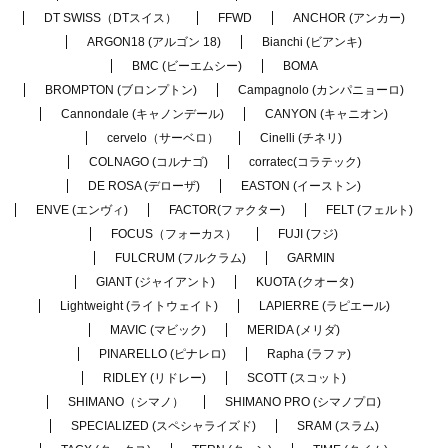
DT SWISS（DTスイス）
FFWD
ANCHOR (アンカー)
ARGON18 (アルゴン 18)
Bianchi (ビアンキ)
BMC (ビーエムシー)
BOMA
BROMPTON (ブロンプトン)
Campagnolo (カンパニョーロ)
Cannondale (キャノンデール)
CANYON (キャニオン)
cervelo（サーベロ）
Cinelli (チネリ)
COLNAGO (コルナゴ)
corratec(コラテック)
DE ROSA (デローザ)
EASTON (イーストン)
ENVE (エンヴィ)
FACTOR(ファクター)
FELT (フェルト)
FOCUS（フォーカス）
FUJI (フジ)
FULCRUM (フルクラム)
GARMIN
GIANT (ジャイアント)
KUOTA (クオータ)
Lightweight (ライトウェイト)
LAPIERRE (ラピエール)
MAVIC (マビック)
MERIDA (メリダ)
PINARELLO (ピナレロ)
Rapha (ラファ)
RIDLEY (リドレー)
SCOTT (スコット)
SHIMANO（シマノ）
SHIMANO PRO (シマノプロ)
SPECIALIZED (スペシャライズド)
SRAM (スラム)