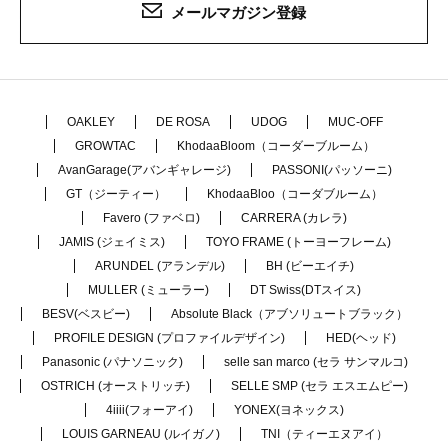
メールマガジン登録
OAKLEY
DE ROSA
UDOG
MUC-OFF
GROWTAC
KhodaaBloom（コーダーブルーム）
AvanGarage(アバンギャレージ)
PASSONI(パッソーニ)
GT（ジーティー）
KhodaaBloo（コーダブルーム）
Favero (ファベロ)
CARRERA (カレラ)
JAMIS (ジェイミス)
TOYO FRAME (トーヨーフレーム)
ARUNDEL (アランデル)
BH (ビーエイチ)
MULLER (ミューラー)
DT Swiss(DTスイス)
BESV(ベスビー)
Absolute Black（アブソリュートブラック）
PROFILE DESIGN (プロファイルデザイン)
HED(ヘッド)
Panasonic (パナソニック)
selle san marco (セラ サンマルコ)
OSTRICH (オーストリッチ)
SELLE SMP (セラ エスエムピー)
4iiii(フォーアイ)
YONEX(ヨネックス)
LOUIS GARNEAU (ルイガノ)
TNI（ティーエヌアイ）