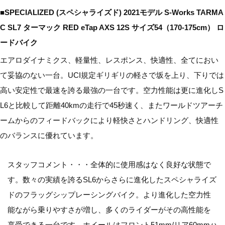
■SPECIALIZED (スペシャライズド) 2021モデル S-Works TARMA
C SL7 ターマック RED eTap AXS 12S サイズ54（170-175cm） ロ
ードバイク
エアロダイナミクス、軽量性、レスポンス、快適性、全てにおい
て妥協のない一台。UCI規定ギリギリの軽さで坂を上り、下りでは
高い安定性で最速を誇る最強の一台です。空力性能は更に進化しS
L6と比較して距離40kmの走行で45秒速く、またワールドツアーチ
ームからのフィードバックにより軽快さとハンドリング、快適性
のバランスに優れています。
スタッフコメント・・・全体的に使用感はなく良好な状態で
す。数々の実績を誇るSL6からさらに進化したスペシャライズ
ドのフラッグシップレーシングバイク。より進化した空力性
能ながら乗りやすさが増し、多くのライダーがその高性能を
享受できる一台です。ホイールはフロント51mm/リア60mmハ