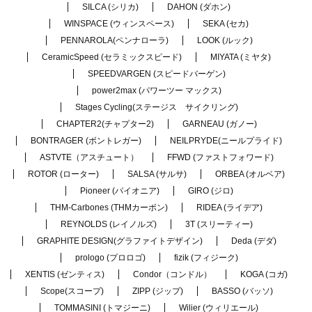
SILCA (シリカ)
DAHON (ダホン)
WINSPACE (ウィンスペース)
SEKA (セカ)
PENNAROLA(ペンナローラ)
LOOK (ルック)
CeramicSpeed (セラミックスピード)
MIYATA (ミヤタ)
SPEEDVARGEN (スピードバーゲン)
power2max (パワーツー マックス)
Stages Cycling(ステージス サイクリング)
CHAPTER2(チャプター2)
GARNEAU (ガノー)
BONTRAGER (ボントレガー)
NEILPRYDE(ニールプライド)
ASTVTE（アスチュート）
FFWD (ファストフォワード)
ROTOR (ローター)
SALSA (サルサ)
ORBEA (オルベア)
Pioneer (パイオニア)
GIRO (ジロ)
THM-Carbones (THMカーボン)
RIDEA (ライデア)
REYNOLDS (レイノルズ)
3T (スリーティー)
GRAPHITE DESIGN(グラファイトデザイン)
Deda (デダ)
prologo (プロロゴ)
fizik (フィジーク)
XENTIS (ゼンティス)
Condor（コンドル）
KOGA (コガ)
Scope(スコープ)
ZIPP (ジップ)
BASSO (バッソ)
TOMMASINI (トマジーニ)
Wilier (ウィリエール)