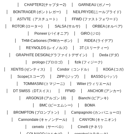
CHAPTER2(チャプター2)
GARNEAU (ガノー)
BONTRAGER (ボントレガー)
NEILPRYDE(ニールプライド)
ASTVTE（アスチュート）
FFWD (ファストフォワード)
ROTOR (ローター)
SALSA (サルサ)
ORBEA (オルベア)
Pioneer (パイオニア)
GIRO (ジロ)
THM-Carbones (THMカーボン)
RIDEA (ライデア)
REYNOLDS (レイノルズ)
3T (スリーティー)
GRAPHITE DESIGN(グラファイトデザイン)
Deda (デダ)
prologo (プロロゴ)
fizik (フィジーク)
XENTIS (ゼンティス)
Condor（コンドル）
KOGA (コガ)
Scope(スコープ)
ZIPP (ジップ)
BASSO (バッソ)
TOMMASINI (トマジーニ)
Wilier (ウィリエール)
DT SWISS（DTスイス）
FFWD
ANCHOR (アンカー)
ARGON18 (アルゴン 18)
Bianchi (ビアンキ)
BMC (ビーエムシー)
BOMA
BROMPTON (ブロンプトン)
Campagnolo (カンパニョーロ)
Cannondale (キャノンデール)
CANYON (キャニオン)
cervelo（サーベロ）
Cinelli (チネリ)