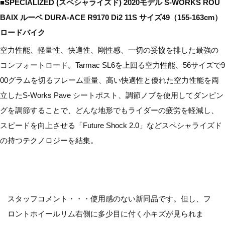
■SPECIALIZED (スペシャライズド) 2020モデル S-WORKS ROU
BAIX ルーベ DURA-ACE R9170 Di2 11S サイズ49（155-163cm）
ロードバイク
空力性能、軽量性、快適性、剛性感、一切の妥協を排した最強の
コンフォートロード。Tarmac SL6を上回る空力性能、56サイズで9
00グラムを切るフレーム重量、高い快適性と優れた空力性能を両
立したS-Works Pave シートポスト、調節ノブを使用してダンピン
グを調節することで、どんな地形でもライダーの疲労を軽減し、
スピードを向上させる「Future Shock 2.0」などスペシャライズド
の持つテクノロジーを結集。
スタッフコメント・・・使用感のない新同品です。但し、フ
ロントホイールリム右側に多少目に付く小キズが見られま