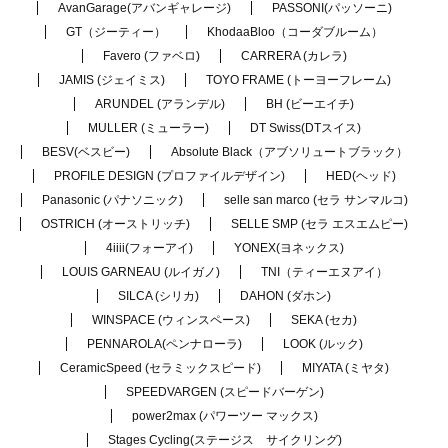
AvanGarage(アバンギャレージ)
PASSONI(パッソーニ)
GT（ジーティー）
KhodaaBloo（コーダブルーム）
Favero (ファベロ)
CARRERA (カレラ)
JAMIS (ジェイミス)
TOYO FRAME (トーヨーフレーム)
ARUNDEL (アランデル)
BH (ビーエイチ)
MULLER (ミューラー)
DT Swiss(DTスイス)
BESV(ベスビー)
Absolute Black（アブソリュートブラック）
PROFILE DESIGN (プロファイルデザイン)
HED(ヘッド)
Panasonic (パナソニック)
selle san marco (セラ サンマルコ)
OSTRICH (オーストリッチ)
SELLE SMP (セラ エスエムピー)
4iiii(フォーアイ)
YONEX(ヨネックス)
LOUIS GARNEAU (ルイガノ)
TNI（ティーエヌアイ）
SILCA (シリカ)
DAHON (ダホン)
WINSPACE (ウィンスペース)
SEKA (セカ)
PENNAROLA(ペンナローラ)
LOOK (ルック)
CeramicSpeed (セラミックスピード)
MIYATA (ミヤタ)
SPEEDVARGEN (スピードバーゲン)
power2max (パワーツー マックス)
Stages Cycling(ステージス サイクリング)