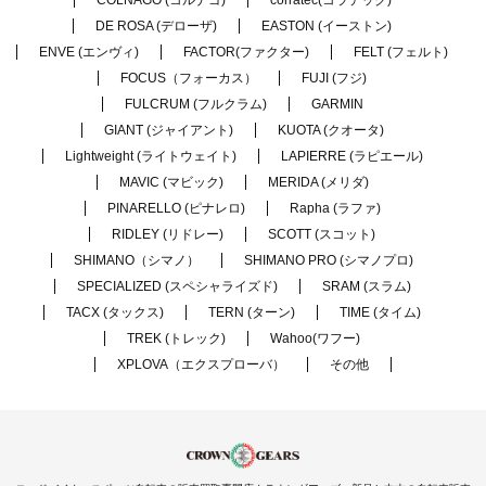
COLNAGO (コルナゴ)
corratec(コラテック)
DE ROSA (デローザ)
EASTON (イーストン)
ENVE (エンヴィ)
FACTOR(ファクター)
FELT (フェルト)
FOCUS（フォーカス）
FUJI (フジ)
FULCRUM (フルクラム)
GARMIN
GIANT (ジャイアント)
KUOTA (クオータ)
Lightweight (ライトウェイト)
LAPIERRE (ラピエール)
MAVIC (マビック)
MERIDA (メリダ)
PINARELLO (ピナレロ)
Rapha (ラファ)
RIDLEY (リドレー)
SCOTT (スコット)
SHIMANO（シマノ）
SHIMANO PRO (シマノプロ)
SPECIALIZED (スペシャライズド)
SRAM (スラム)
TACX (タックス)
TERN (ターン)
TIME (タイム)
TREK (トレック)
Wahoo(ワフー)
XPLOVA（エクスプローバ）
その他