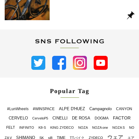
Popular Tag
ALPE D'HUEZ
Campagnolo
#LunWheels
#WINSPACE
CANYON
FACTOR
CERVELO
CINELLI
DE ROSA
DOGMA
CerveloP5
FELT
INFINITO
K8-S
KING ZYDECO
NOZA
NOZA one
NOZA S
NO
ウェア
SHIMANO
TIME
ZA V
SK
sl8
TTバイク
ZYDECO
エア