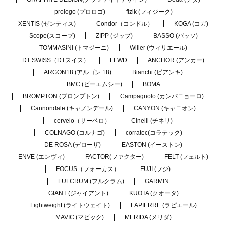
prologo (プロロゴ)
fizik (フィジーク)
XENTIS (ゼンティス)
Condor（コンドル）
KOGA (コガ)
Scope(スコープ)
ZIPP (ジップ)
BASSO (バッソ)
TOMMASINI (トマジーニ)
Wilier (ウィリエール)
DT SWISS（DTスイス）
FFWD
ANCHOR (アンカー)
ARGON18 (アルゴン 18)
Bianchi (ビアンキ)
BMC (ビーエムシー)
BOMA
BROMPTON (ブロンプトン)
Campagnolo (カンパニョーロ)
Cannondale (キャノンデール)
CANYON (キャニオン)
cervelo（サーベロ）
Cinelli (チネリ)
COLNAGO (コルナゴ)
corratec(コラテック)
DE ROSA (デローザ)
EASTON (イーストン)
ENVE (エンヴィ)
FACTOR(ファクター)
FELT (フェルト)
FOCUS（フォーカス）
FUJI (フジ)
FULCRUM (フルクラム)
GARMIN
GIANT (ジャイアント)
KUOTA (クオータ)
Lightweight (ライトウェイト)
LAPIERRE (ラピエール)
MAVIC (マビック)
MERIDA (メリダ)