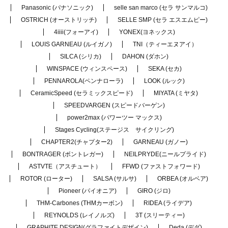
Panasonic (パナソニック)
selle san marco (セラ サンマルコ)
OSTRICH (オーストリッチ)
SELLE SMP (セラ エスエムピー)
4iiii(フォーアイ)
YONEX(ヨネックス)
LOUIS GARNEAU (ルイガノ)
TNI（ティーエヌアイ）
SILCA (シリカ)
DAHON (ダホン)
WINSPACE (ウィンスペース)
SEKA (セカ)
PENNAROLA(ペンナローラ)
LOOK (ルック)
CeramicSpeed (セラミックスピード)
MIYATA (ミヤタ)
SPEEDVARGEN (スピードバーゲン)
power2max (パワーツー マックス)
Stages Cycling(ステージス サイクリング)
CHAPTER2(チャプター2)
GARNEAU (ガノー)
BONTRAGER (ボントレガー)
NEILPRYDE(ニールプライド)
ASTVTE（アスチュート）
FFWD (ファストフォワード)
ROTOR (ローター)
SALSA (サルサ)
ORBEA (オルベア)
Pioneer (パイオニア)
GIRO (ジロ)
THM-Carbones (THMカーボン)
RIDEA (ライデア)
REYNOLDS (レイノルズ)
3T (スリーティー)
GRAPHITE DESIGN(グラファイトデザイン)
Deda (デダ)