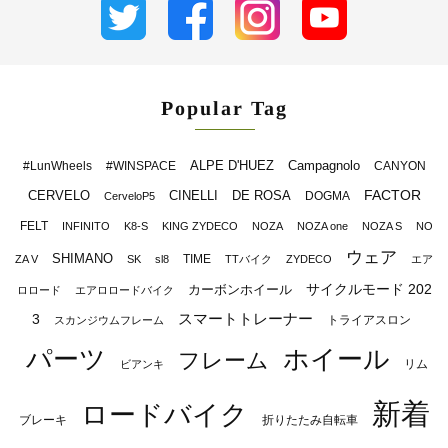
Popular Tag
ALPE D'HUEZ
Campagnolo
#LunWheels
#WINSPACE
CANYON
FACTOR
CERVELO
CINELLI
DE ROSA
DOGMA
CerveloP5
FELT
INFINITO
K8-S
KING ZYDECO
NOZA
NOZA one
NOZA S
NO
ウェア
SHIMANO
TIME
ZA V
SK
sl8
TTバイク
ZYDECO
エア
サイクルモード 202
カーボンホイール
ロロード
エアロロードバイク
スマートトレーナー
3
トライアスロン
スカンジウムフレーム
パーツ
ホイール
フレーム
リム
ビアンキ
新着
ロードバイク
ブレーキ
折りたたみ自転車