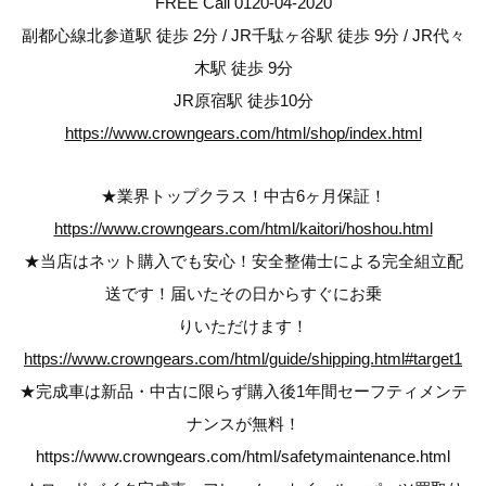
FREE Call 0120-04-2020
副都心線北参道駅 徒歩 2分 / JR千駄ヶ谷駅 徒歩 9分 / JR代々
木駅 徒歩 9分
JR原宿駅 徒歩10分
https://www.crowngears.com/html/shop/index.html
★業界トップクラス！中古6ヶ月保証！
https://www.crowngears.com/html/kaitori/hoshou.html
★当店はネット購入でも安心！安全整備士による完全組立配
送です！届いたその日からすぐにお乗
りいただけます！
https://www.crowngears.com/html/guide/shipping.html#target1
★完成車は新品・中古に限らず購入後1年間セーフティメンテ
ナンスが無料！
https://www.crowngears.com/html/safetymaintenance.html