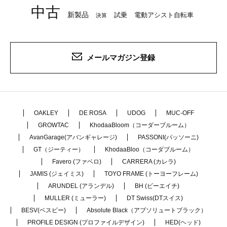
中古
新製品
試乗
電動アシスト自転車
決算
メールマガジン登録
OAKLEY
DE ROSA
UDOG
MUC-OFF
GROWTAC
KhodaaBloom（コーダーブルーム）
AvanGarage(アバンギャレージ)
PASSONI(パッソーニ)
GT（ジーティー）
KhodaaBloo（コーダブルーム）
Favero (ファベロ)
CARRERA (カレラ)
JAMIS (ジェイミス)
TOYO FRAME (トーヨーフレーム)
ARUNDEL (アランデル)
BH (ビーエイチ)
MULLER (ミューラー)
DT Swiss(DTスイス)
BESV(ベスビー)
Absolute Black（アブソリュートブラック）
PROFILE DESIGN (プロファイルデザイン)
HED(ヘッド)