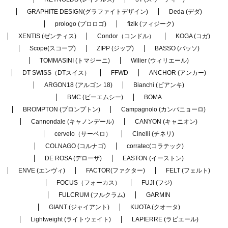
GRAPHITE DESIGN(グラファイトデザイン)
Deda (デダ)
prologo (プロロゴ)
fizik (フィジーク)
XENTIS (ゼンティス)
Condor（コンドル）
KOGA (コガ)
Scope(スコープ)
ZIPP (ジップ)
BASSO (バッソ)
TOMMASINI (トマジーニ)
Wilier (ウィリエール)
DT SWISS（DTスイス）
FFWD
ANCHOR (アンカー)
ARGON18 (アルゴン 18)
Bianchi (ビアンキ)
BMC (ビーエムシー)
BOMA
BROMPTON (ブロンプトン)
Campagnolo (カンパニョーロ)
Cannondale (キャノンデール)
CANYON (キャニオン)
cervelo（サーベロ）
Cinelli (チネリ)
COLNAGO (コルナゴ)
corratec(コラテック)
DE ROSA (デローザ)
EASTON (イーストン)
ENVE (エンヴィ)
FACTOR(ファクター)
FELT (フェルト)
FOCUS（フォーカス）
FUJI (フジ)
FULCRUM (フルクラム)
GARMIN
GIANT (ジャイアント)
KUOTA (クオータ)
Lightweight (ライトウェイト)
LAPIERRE (ラピエール)