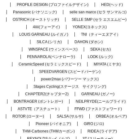
PROFILE DESIGN (プロファイルデザイン)
HED(ヘッド)
Panasonic (パナソニック)
selle san marco (セラ サンマルコ)
OSTRICH (オーストリッチ)
SELLE SMP (セラ エスエムピー)
4iiii(フォーアイ)
YONEX(ヨネックス)
LOUIS GARNEAU (ルイガノ)
TNI（ティーエヌアイ）
SILCA (シリカ)
DAHON (ダホン)
WINSPACE (ウィンスペース)
SEKA (セカ)
PENNAROLA(ペンナローラ)
LOOK (ルック)
CeramicSpeed (セラミックスピード)
MIYATA (ミヤタ)
SPEEDVARGEN (スピードバーゲン)
power2max (パワーツー マックス)
Stages Cycling(ステージス サイクリング)
CHAPTER2(チャプター2)
GARNEAU (ガノー)
BONTRAGER (ボントレガー)
NEILPRYDE(ニールプライド)
ASTVTE（アスチュート）
FFWD (ファストフォワード)
ROTOR (ローター)
SALSA (サルサ)
ORBEA (オルベア)
Pioneer (パイオニア)
GIRO (ジロ)
THM-Carbones (THMカーボン)
RIDEA (ライデア)
REYNOLDS (レイノルズ)
3T (スリーティー)