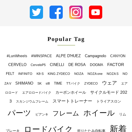
Popular Tag
ALPE D'HUEZ
Campagnolo
#LunWheels
#WINSPACE
CANYON
FACTOR
CERVELO
CINELLI
DE ROSA
DOGMA
CerveloP5
FELT
INFINITO
K8-S
KING ZYDECO
NOZA
NOZA one
NOZA S
NO
ウェア
SHIMANO
TIME
ZA V
SK
sl8
TTバイク
ZYDECO
エア
サイクルモード 202
カーボンホイール
ロロード
エアロロードバイク
スマートトレーナー
3
トライアスロン
スカンジウムフレーム
パーツ
ホイール
フレーム
リム
ビアンキ
新着
ロードバイク
ブレーキ
折りたたみ自転車