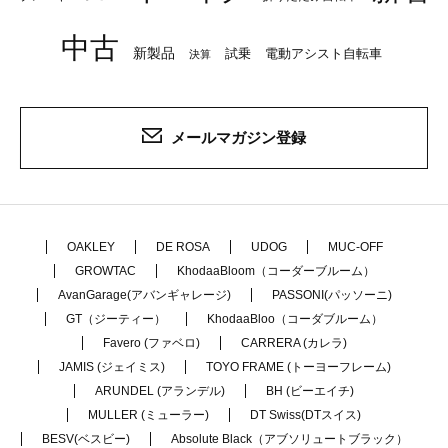
中古
新製品
試乗
電動アシスト自転車
決算
メールマガジン登録
OAKLEY
DE ROSA
UDOG
MUC-OFF
GROWTAC
KhodaaBloom（コーダーブルーム）
AvanGarage(アバンギャレージ)
PASSONI(パッソーニ)
GT（ジーティー）
KhodaaBloo（コーダブルーム）
Favero (ファベロ)
CARRERA (カレラ)
JAMIS (ジェイミス)
TOYO FRAME (トーヨーフレーム)
ARUNDEL (アランデル)
BH (ビーエイチ)
MULLER (ミューラー)
DT Swiss(DTスイス)
BESV(ベスビー)
Absolute Black（アブソリュートブラック）