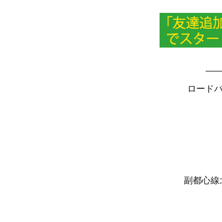
—
ロードバ
副都心線北