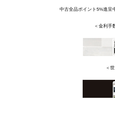
中古全品ポイント5%進呈
＜金利手
＜世