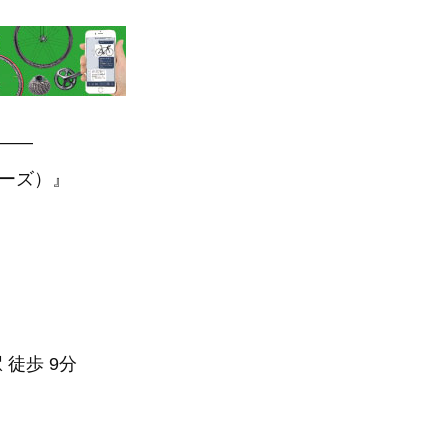
—–
アーズ）』
 徒歩 9分