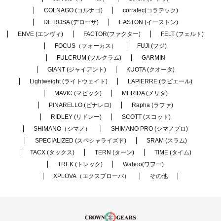
COLNAGO (コルナゴ)
corratec(コラテック)
DE ROSA (デローザ)
EASTON (イーストン)
ENVE (エンヴィ)
FACTOR(ファクター)
FELT (フェルト)
FOCUS（フォーカス）
FUJI (フジ)
FULCRUM (フルクラム)
GARMIN
GIANT (ジャイアント)
KUOTA (クオータ)
Lightweight (ライトウェイト)
LAPIERRE (ラピエール)
MAVIC (マビック)
MERIDA (メリダ)
PINARELLO (ピナレロ)
Rapha (ラファ)
RIDLEY (リドレー)
SCOTT (スコット)
SHIMANO（シマノ）
SHIMANO PRO (シマノプロ)
SPECIALIZED (スペシャライズド)
SRAM (スラム)
TACX (タックス)
TERN (ターン)
TIME (タイム)
TREK (トレック)
Wahoo(ワフー)
XPLOVA（エクスプローバ）
その他