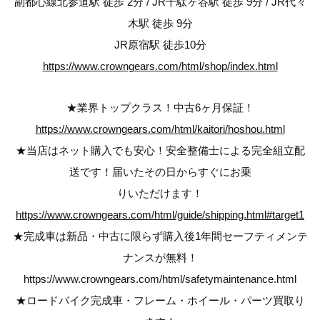
副都心線北参道駅 徒歩 2分 / JR千駄ヶ谷駅 徒歩 9分 / JR代々
木駅 徒歩 9分
JR原宿駅 徒歩10分
https://www.crowngears.com/html/shop/index.html
★業界トップクラス！中古6ヶ月保証！
https://www.crowngears.com/html/kaitori/hoshou.html
★当店はネット購入でも安心！安全整備士による完全組立配
送です！届いたその日からすぐにお乗
りいただけます！
https://www.crowngears.com/html/guide/shipping.html#target1
★完成車は新品・中古に限らず購入後1年間セーフティメンテ
ナンスが無料！
https://www.crowngears.com/html/safetymaintenance.html
★ロードバイク完成車・フレーム・ホイール・パーツ買取り