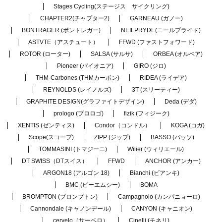
Stages Cycling(ステージス サイクリング)
CHAPTER2(チャプター2)
GARNEAU (ガノー)
BONTRAGER (ボントレガー)
NEILPRYDE(ニールプライド)
ASTVTE（アスチュート）
FFWD (ファストフォワード)
ROTOR (ローター)
SALSA (サルサ)
ORBEA (オルベア)
Pioneer (パイオニア)
GIRO (ジロ)
THM-Carbones (THMカーボン)
RIDEA (ライデア)
REYNOLDS (レイノルズ)
3T (スリーティー)
GRAPHITE DESIGN(グラファイトデザイン)
Deda (デダ)
prologo (プロロゴ)
fizik (フィジーク)
XENTIS (ゼンティス)
Condor（コンドル）
KOGA (コガ)
Scope(スコープ)
ZIPP (ジップ)
BASSO (バッソ)
TOMMASINI (トマジーニ)
Wilier (ウィリエール)
DT SWISS（DTスイス）
FFWD
ANCHOR (アンカー)
ARGON18 (アルゴン 18)
Bianchi (ビアンキ)
BMC (ビーエムシー)
BOMA
BROMPTON (ブロンプトン)
Campagnolo (カンパニョーロ)
Cannondale (キャノンデール)
CANYON (キャニオン)
cervelo（サーベロ）
Cinelli (チネリ)