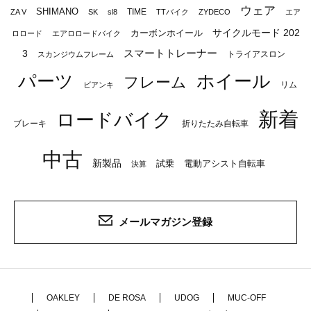
ウェア
SHIMANO
TIME
ZA V
SK
sl8
TTバイク
ZYDECO
エア
サイクルモード 202
カーボンホイール
ロロード
エアロロードバイク
スマートトレーナー
3
トライアスロン
スカンジウムフレーム
パーツ
ホイール
フレーム
リム
ビアンキ
新着
ロードバイク
ブレーキ
折りたたみ自転車
中古
新製品
試乗
電動アシスト自転車
決算
メールマガジン登録
OAKLEY
DE ROSA
UDOG
MUC-OFF