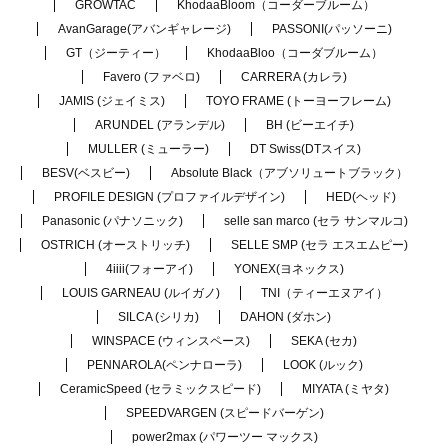
GROWTAC
KhodaaBloom（コーダーブルーム）
AvanGarage(アバンギャレージ)
PASSONI(パッソーニ)
GT（ジーティー）
KhodaaBloo（コーダブルーム）
Favero (ファベロ)
CARRERA (カレラ)
JAMIS (ジェイミス)
TOYO FRAME (トーヨーフレーム)
ARUNDEL (アランデル)
BH (ビーエイチ)
MULLER (ミューラー)
DT Swiss(DTスイス)
BESV(ベスビー)
Absolute Black（アブソリュートブラック）
PROFILE DESIGN (プロファイルデザイン)
HED(ヘッド)
Panasonic (パナソニック)
selle san marco (セラ サンマルコ)
OSTRICH (オーストリッチ)
SELLE SMP (セラ エスエムピー)
4iiii(フォーアイ)
YONEX(ヨネックス)
LOUIS GARNEAU (ルイガノ)
TNI（ティーエヌアイ）
SILCA (シリカ)
DAHON (ダホン)
WINSPACE (ウィンスペース)
SEKA (セカ)
PENNAROLA(ペンナローラ)
LOOK (ルック)
CeramicSpeed (セラミックスピード)
MIYATA (ミヤタ)
SPEEDVARGEN (スピードバーゲン)
power2max (パワーツー マックス)