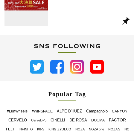
Popular Tag
ALPE D'HUEZ
Campagnolo
#LunWheels
#WINSPACE
CANYON
FACTOR
CERVELO
CINELLI
DE ROSA
DOGMA
CerveloP5
FELT
INFINITO
K8-S
KING ZYDECO
NOZA
NOZA one
NOZA S
NO