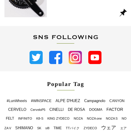
Popular Tag
ALPE D'HUEZ
Campagnolo
#LunWheels
#WINSPACE
CANYON
FACTOR
CERVELO
CINELLI
DE ROSA
DOGMA
CerveloP5
FELT
INFINITO
K8-S
KING ZYDECO
NOZA
NOZA one
NOZA S
NO
ウェア
SHIMANO
TIME
ZA V
SK
sl8
TTバイク
ZYDECO
エア