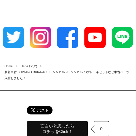
Home
Deda (デダ)
新着中古 SHIMANO DURA-ACE BR-R9110-F/BR-R9110-RSブレーキセットなど中古パーツ
入荷しました！
面白いと思ったら
0
コチラをClick！