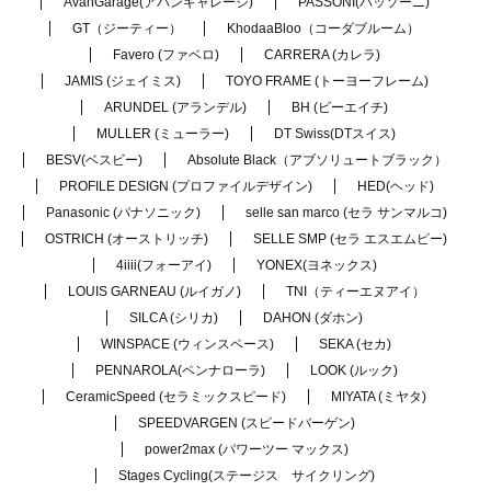
AvanGarage(アバンギャレージ)
PASSONI(パッソーニ)
GT（ジーティー）
KhodaaBloo（コーダブルーム）
Favero (ファベロ)
CARRERA (カレラ)
JAMIS (ジェイミス)
TOYO FRAME (トーヨーフレーム)
ARUNDEL (アランデル)
BH (ビーエイチ)
MULLER (ミューラー)
DT Swiss(DTスイス)
BESV(ベスビー)
Absolute Black（アブソリュートブラック）
PROFILE DESIGN (プロファイルデザイン)
HED(ヘッド)
Panasonic (パナソニック)
selle san marco (セラ サンマルコ)
OSTRICH (オーストリッチ)
SELLE SMP (セラ エスエムピー)
4iiii(フォーアイ)
YONEX(ヨネックス)
LOUIS GARNEAU (ルイガノ)
TNI（ティーエヌアイ）
SILCA (シリカ)
DAHON (ダホン)
WINSPACE (ウィンスペース)
SEKA (セカ)
PENNAROLA(ペンナローラ)
LOOK (ルック)
CeramicSpeed (セラミックスピード)
MIYATA (ミヤタ)
SPEEDVARGEN (スピードバーゲン)
power2max (パワーツー マックス)
Stages Cycling(ステージス サイクリング)