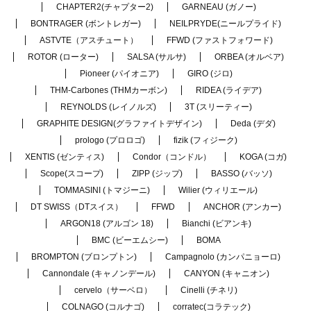
CHAPTER2(チャプター2)
GARNEAU (ガノー)
BONTRAGER (ボントレガー)
NEILPRYDE(ニールプライド)
ASTVTE（アスチュート）
FFWD (ファストフォワード)
ROTOR (ローター)
SALSA (サルサ)
ORBEA (オルベア)
Pioneer (パイオニア)
GIRO (ジロ)
THM-Carbones (THMカーボン)
RIDEA (ライデア)
REYNOLDS (レイノルズ)
3T (スリーティー)
GRAPHITE DESIGN(グラファイトデザイン)
Deda (デダ)
prologo (プロロゴ)
fizik (フィジーク)
XENTIS (ゼンティス)
Condor（コンドル）
KOGA (コガ)
Scope(スコープ)
ZIPP (ジップ)
BASSO (バッソ)
TOMMASINI (トマジーニ)
Wilier (ウィリエール)
DT SWISS（DTスイス）
FFWD
ANCHOR (アンカー)
ARGON18 (アルゴン 18)
Bianchi (ビアンキ)
BMC (ビーエムシー)
BOMA
BROMPTON (ブロンプトン)
Campagnolo (カンパニョーロ)
Cannondale (キャノンデール)
CANYON (キャニオン)
cervelo（サーベロ）
Cinelli (チネリ)
COLNAGO (コルナゴ)
corratec(コラテック)