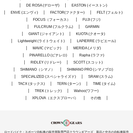
DE ROSA (デローザ)
EASTON (イーストン)
ENVE (エンヴィ)
FACTOR(ファクター)
FELT (フェルト)
FOCUS（フォーカス）
FUJI (フジ)
FULCRUM (フルクラム)
GARMIN
GIANT (ジャイアント)
KUOTA (クオータ)
Lightweight (ライトウェイト)
LAPIERRE (ラピエール)
MAVIC (マビック)
MERIDA (メリダ)
PINARELLO (ピナレロ)
Rapha (ラファ)
RIDLEY (リドレー)
SCOTT (スコット)
SHIMANO（シマノ）
SHIMANO PRO (シマノプロ)
SPECIALIZED (スペシャライズド)
SRAM (スラム)
TACX (タックス)
TERN (ターン)
TIME (タイム)
TREK (トレック)
Wahoo(ワフー)
XPLOVA（エクスプローバ）
その他
ロードバイク・スポーツ自転車の販売買取専門店クラウンギアーズ 新品と中古の自転車販売