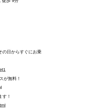
 徒歩 9分
その日からすぐにお乗
et1
スが無料！
l
ます！
tml