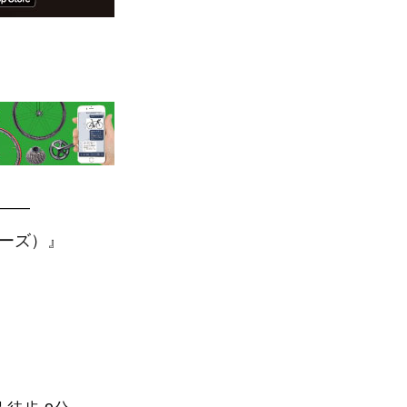
—–
アーズ）』