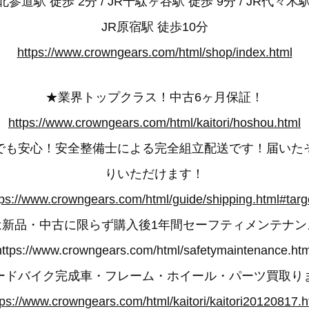
参道駅 徒歩 2分 / JR千駄ヶ谷駅 徒歩 9分 / JR代々木駅
JR原宿駅 徒歩10分
https://www.crowngears.com/html/shop/index.html
★業界トップクラス！中古6ヶ月保証！
https://www.crowngears.com/html/kaitori/hoshou.html
でも安心！安全整備士による完全組立配送です！届いた
りいただけます！
tps://www.crowngears.com/html/guide/shipping.html#targ
は新品・中古に限らず購入後1年間セーフティメンテナン
https://www.crowngears.com/html/safetymaintenance.htm
ードバイク完成車・フレーム・ホイール・パーツ買取り
tps://www.crowngears.com/html/kaitori/kaitori20120817.h