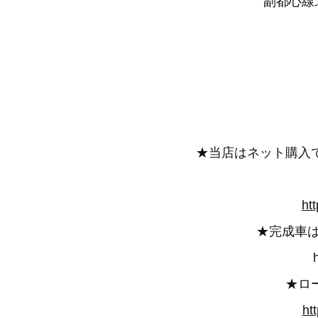
副都心線北
★当店はネット購入
ht
★完成車
★ロ
ht