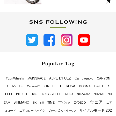
Popular Tag
ALPE D'HUEZ
Campagnolo
#LunWheels
#WINSPACE
CANYON
FACTOR
CERVELO
CINELLI
DE ROSA
DOGMA
CerveloP5
FELT
INFINITO
K8-S
KING ZYDECO
NOZA
NOZA one
NOZA S
NO
ウェア
SHIMANO
TIME
ZA V
SK
sl8
TTバイク
ZYDECO
エア
サイクルモード 202
カーボンホイール
ロロード
エアロロードバイク