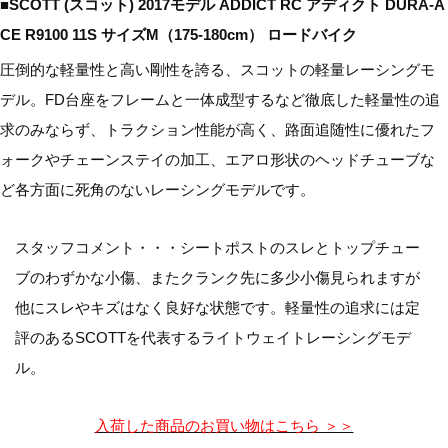
■SCOTT (スコット) 2017モデル ADDICT RC アディクト DURA-A
CE R9100 11S サイズM（175-180cm） ロードバイク
圧倒的な軽量性と高い剛性を誇る、スコットの軽量レーシングモ
デル。FD台座をフレームと一体成型するなど徹底した軽量性の追
求のみならず、トラクション性能が高く、路面追随性に優れたフ
ォークやチェーンステイの加工、エアロ形状のヘッドチューブな
ど各方面に死角のないレーシングモデルです。
スタッフコメント・・・シートポストのスレとトップチュー
ブのわずかな小傷、またクランク先に多少小傷見られますが
他にスレやキズはなく良好な状態です。軽量性の追求には定
評のあるSCOTTを代表するライトウェイトレーシングモデ
ル。
入荷した商品のお買い物はこちら ＞＞