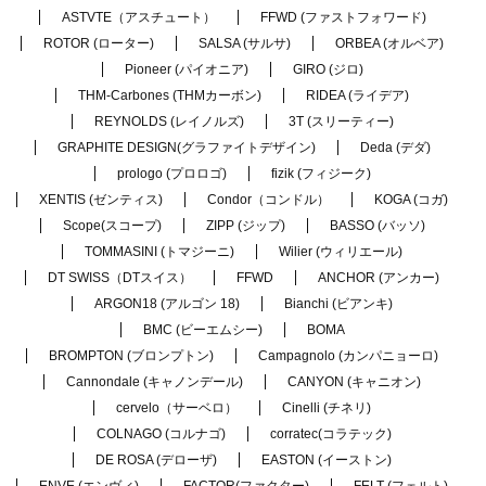
ASTVTE（アスチュート）
FFWD (ファストフォワード)
ROTOR (ローター)
SALSA (サルサ)
ORBEA (オルベア)
Pioneer (パイオニア)
GIRO (ジロ)
THM-Carbones (THMカーボン)
RIDEA (ライデア)
REYNOLDS (レイノルズ)
3T (スリーティー)
GRAPHITE DESIGN(グラファイトデザイン)
Deda (デダ)
prologo (プロロゴ)
fizik (フィジーク)
XENTIS (ゼンティス)
Condor（コンドル）
KOGA (コガ)
Scope(スコープ)
ZIPP (ジップ)
BASSO (バッソ)
TOMMASINI (トマジーニ)
Wilier (ウィリエール)
DT SWISS（DTスイス）
FFWD
ANCHOR (アンカー)
ARGON18 (アルゴン 18)
Bianchi (ビアンキ)
BMC (ビーエムシー)
BOMA
BROMPTON (ブロンプトン)
Campagnolo (カンパニョーロ)
Cannondale (キャノンデール)
CANYON (キャニオン)
cervelo（サーベロ）
Cinelli (チネリ)
COLNAGO (コルナゴ)
corratec(コラテック)
DE ROSA (デローザ)
EASTON (イーストン)