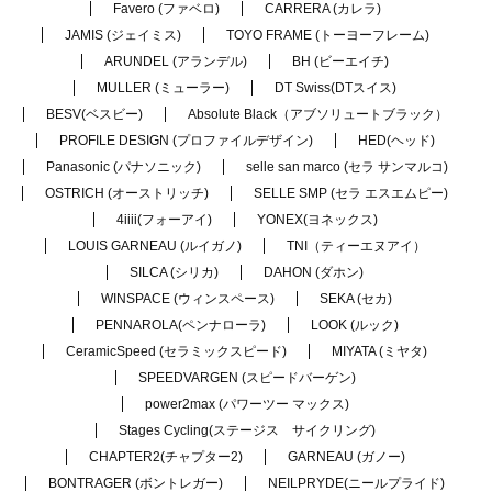
Favero (ファベロ)
CARRERA (カレラ)
JAMIS (ジェイミス)
TOYO FRAME (トーヨーフレーム)
ARUNDEL (アランデル)
BH (ビーエイチ)
MULLER (ミューラー)
DT Swiss(DTスイス)
BESV(ベスビー)
Absolute Black（アブソリュートブラック）
PROFILE DESIGN (プロファイルデザイン)
HED(ヘッド)
Panasonic (パナソニック)
selle san marco (セラ サンマルコ)
OSTRICH (オーストリッチ)
SELLE SMP (セラ エスエムピー)
4iiii(フォーアイ)
YONEX(ヨネックス)
LOUIS GARNEAU (ルイガノ)
TNI（ティーエヌアイ）
SILCA (シリカ)
DAHON (ダホン)
WINSPACE (ウィンスペース)
SEKA (セカ)
PENNAROLA(ペンナローラ)
LOOK (ルック)
CeramicSpeed (セラミックスピード)
MIYATA (ミヤタ)
SPEEDVARGEN (スピードバーゲン)
power2max (パワーツー マックス)
Stages Cycling(ステージス サイクリング)
CHAPTER2(チャプター2)
GARNEAU (ガノー)
BONTRAGER (ボントレガー)
NEILPRYDE(ニールプライド)