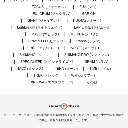
ENVE (エンヴィ)
FACTOR(ファクター)
FELT (フェルト)
FOCUS（フォーカス）
FUJI (フジ)
FULCRUM (フルクラム)
GARMIN
GIANT (ジャイアント)
KUOTA (クオータ)
Lightweight (ライトウェイト)
LAPIERRE (ラピエール)
MAVIC (マビック)
MERIDA (メリダ)
PINARELLO (ピナレロ)
Rapha (ラファ)
RIDLEY (リドレー)
SCOTT (スコット)
SHIMANO（シマノ）
SHIMANO PRO (シマノプロ)
SPECIALIZED (スペシャライズド)
SRAM (スラム)
TACX (タックス)
TERN (ターン)
TIME (タイム)
TREK (トレック)
Wahoo(ワフー)
XPLOVA（エクスプローバ）
その他
ロードバイク・スポーツ自転車の販売買取専門店クラウンギアーズ 新品と中古の自転車販売
に加え、買取＆下取見積りいたします。