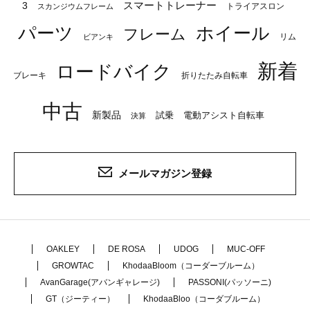
スマートトレーナー
3
トライアスロン
スカンジウムフレーム
パーツ
ホイール
フレーム
リム
ビアンキ
新着
ロードバイク
ブレーキ
折りたたみ自転車
中古
新製品
試乗
電動アシスト自転車
決算
メールマガジン登録
OAKLEY
DE ROSA
UDOG
MUC-OFF
GROWTAC
KhodaaBloom（コーダーブルーム）
AvanGarage(アバンギャレージ)
PASSONI(パッソーニ)
GT（ジーティー）
KhodaaBloo（コーダブルーム）