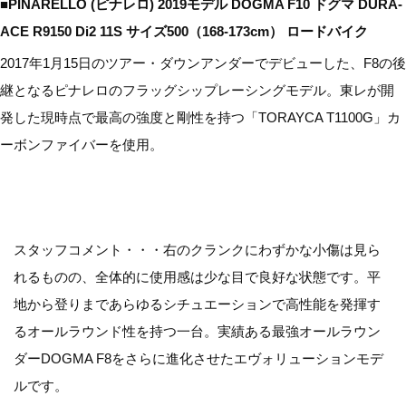
■PINARELLO (ピナレロ) 2019モデル DOGMA F10 ドグマ DURA-
ACE R9150 Di2 11S サイズ500（168-173cm） ロードバイク
2017年1月15日のツアー・ダウンアンダーでデビューした、F8の後
継となるピナレロのフラッグシップレーシングモデル。東レが開
発した現時点で最高の強度と剛性を持つ「TORAYCA T1100G」カ
ーボンファイバーを使用。
スタッフコメント・・・右のクランクにわずかな小傷は見ら
れるものの、全体的に使用感は少な目で良好な状態です。平
地から登りまであらゆるシチュエーションで高性能を発揮す
るオールラウンド性を持つ一台。実績ある最強オールラウン
ダーDOGMA F8をさらに進化させたエヴォリューションモデ
ルです。