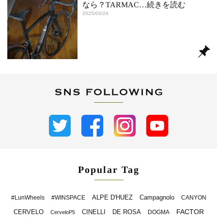
なら？TARMAC
…続きを読む
2025/03/24
Popular Tag
ALPE D'HUEZ
Campagnolo
#LunWheels
#WINSPACE
CANYON
FACTOR
CERVELO
CINELLI
DE ROSA
DOGMA
CerveloP5