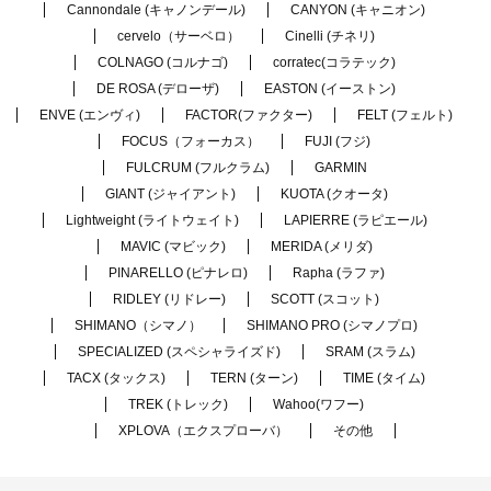
Cannondale (キャノンデール)
CANYON (キャニオン)
cervelo（サーベロ）
Cinelli (チネリ)
COLNAGO (コルナゴ)
corratec(コラテック)
DE ROSA (デローザ)
EASTON (イーストン)
ENVE (エンヴィ)
FACTOR(ファクター)
FELT (フェルト)
FOCUS（フォーカス）
FUJI (フジ)
FULCRUM (フルクラム)
GARMIN
GIANT (ジャイアント)
KUOTA (クオータ)
Lightweight (ライトウェイト)
LAPIERRE (ラピエール)
MAVIC (マビック)
MERIDA (メリダ)
PINARELLO (ピナレロ)
Rapha (ラファ)
RIDLEY (リドレー)
SCOTT (スコット)
SHIMANO（シマノ）
SHIMANO PRO (シマノプロ)
SPECIALIZED (スペシャライズド)
SRAM (スラム)
TACX (タックス)
TERN (ターン)
TIME (タイム)
TREK (トレック)
Wahoo(ワフー)
XPLOVA（エクスプローバ）
その他