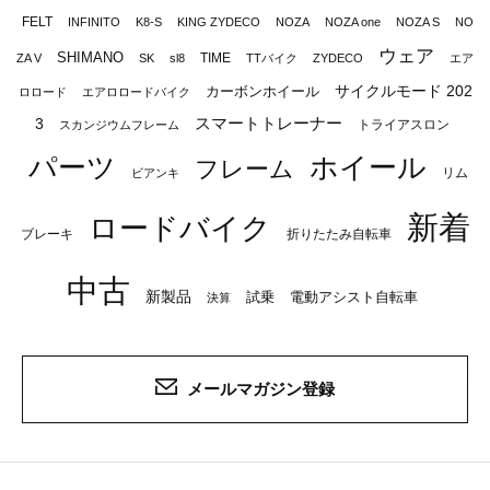
FELT
INFINITO
K8-S
KING ZYDECO
NOZA
NOZA one
NOZA S
NO
ウェア
SHIMANO
TIME
ZA V
SK
sl8
TTバイク
ZYDECO
エア
サイクルモード 202
カーボンホイール
ロロード
エアロロードバイク
スマートトレーナー
3
トライアスロン
スカンジウムフレーム
パーツ
ホイール
フレーム
リム
ビアンキ
新着
ロードバイク
ブレーキ
折りたたみ自転車
中古
新製品
試乗
電動アシスト自転車
決算
メールマガジン登録