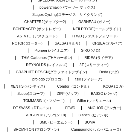
SPEEDVARGEN (スピードバーゲン)
power2max (パワーツー マックス)
Stages Cycling(ステージス サイクリング)
CHAPTER2(チャプター2)
GARNEAU (ガノー)
BONTRAGER (ボントレガー)
NEILPRYDE(ニールプライド)
ASTVTE（アスチュート）
FFWD (ファストフォワード)
ROTOR (ローター)
SALSA (サルサ)
ORBEA (オルベア)
Pioneer (パイオニア)
GIRO (ジロ)
THM-Carbones (THMカーボン)
RIDEA (ライデア)
REYNOLDS (レイノルズ)
3T (スリーティー)
GRAPHITE DESIGN(グラファイトデザイン)
Deda (デダ)
prologo (プロロゴ)
fizik (フィジーク)
XENTIS (ゼンティス)
Condor（コンドル）
KOGA (コガ)
Scope(スコープ)
ZIPP (ジップ)
BASSO (バッソ)
TOMMASINI (トマジーニ)
Wilier (ウィリエール)
DT SWISS（DTスイス）
FFWD
ANCHOR (アンカー)
ARGON18 (アルゴン 18)
Bianchi (ビアンキ)
BMC (ビーエムシー)
BOMA
BROMPTON (ブロンプトン)
Campagnolo (カンパニョーロ)