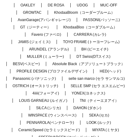
OAKLEY
DE ROSA
UDOG
MUC-OFF
GROWTAC
KhodaaBloom（コーダーブルーム）
AvanGarage(アバンギャレージ)
PASSONI(パッソーニ)
GT（ジーティー）
KhodaaBloo（コーダブルーム）
Favero (ファベロ)
CARRERA (カレラ)
JAMIS (ジェイミス)
TOYO FRAME (トーヨーフレーム)
ARUNDEL (アランデル)
BH (ビーエイチ)
MULLER (ミューラー)
DT Swiss(DTスイス)
BESV(ベスビー)
Absolute Black（アブソリュートブラック）
PROFILE DESIGN (プロファイルデザイン)
HED(ヘッド)
Panasonic (パナソニック)
selle san marco (セラ サンマルコ)
OSTRICH (オーストリッチ)
SELLE SMP (セラ エスエムピー)
4iiii(フォーアイ)
YONEX(ヨネックス)
LOUIS GARNEAU (ルイガノ)
TNI（ティーエヌアイ）
SILCA (シリカ)
DAHON (ダホン)
WINSPACE (ウィンスペース)
SEKA (セカ)
PENNAROLA(ペンナローラ)
LOOK (ルック)
CeramicSpeed (セラミックスピード)
MIYATA (ミヤタ)