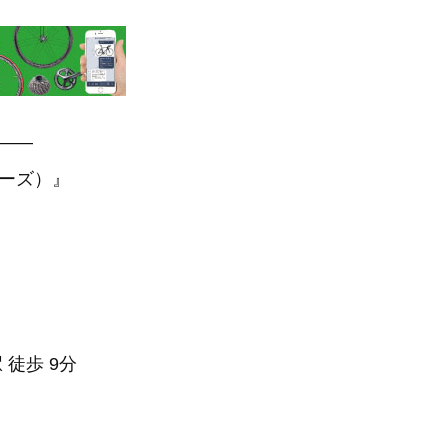
—–
アーズ）』
 徒歩 9分