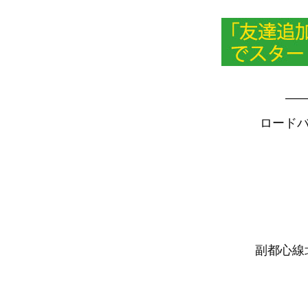
—
ロードバ
副都心線北