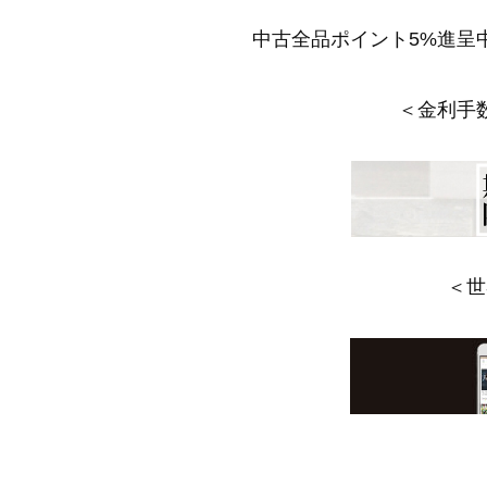
中古全品ポイント5%進呈
＜金利手
＜世