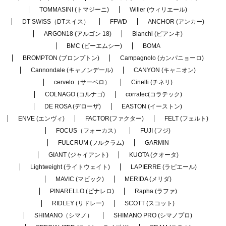
TOMMASINI (トマジーニ)
Wilier (ウィリエール)
DT SWISS（DTスイス）
FFWD
ANCHOR (アンカー)
ARGON18 (アルゴン 18)
Bianchi (ビアンキ)
BMC (ビーエムシー)
BOMA
BROMPTON (ブロンプトン)
Campagnolo (カンパニョーロ)
Cannondale (キャノンデール)
CANYON (キャニオン)
cervelo（サーベロ）
Cinelli (チネリ)
COLNAGO (コルナゴ)
corratec(コラテック)
DE ROSA (デローザ)
EASTON (イーストン)
ENVE (エンヴィ)
FACTOR(ファクター)
FELT (フェルト)
FOCUS（フォーカス）
FUJI (フジ)
FULCRUM (フルクラム)
GARMIN
GIANT (ジャイアント)
KUOTA (クオータ)
Lightweight (ライトウェイト)
LAPIERRE (ラピエール)
MAVIC (マビック)
MERIDA (メリダ)
PINARELLO (ピナレロ)
Rapha (ラファ)
RIDLEY (リドレー)
SCOTT (スコット)
SHIMANO（シマノ）
SHIMANO PRO (シマノプロ)