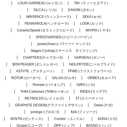
LOUIS GARNEAU (ルイガノ)
TNI（ティーエヌアイ）
SILCA (シリカ)
DAHON (ダホン)
WINSPACE (ウィンスペース)
SEKA (セカ)
PENNAROLA(ペンナローラ)
LOOK (ルック)
CeramicSpeed (セラミックスピード)
MIYATA (ミヤタ)
SPEEDVARGEN (スピードバーゲン)
power2max (パワーツー マックス)
Stages Cycling(ステージス サイクリング)
CHAPTER2(チャプター2)
GARNEAU (ガノー)
BONTRAGER (ボントレガー)
NEILPRYDE(ニールプライド)
ASTVTE（アスチュート）
FFWD (ファストフォワード)
ROTOR (ローター)
SALSA (サルサ)
ORBEA (オルベア)
Pioneer (パイオニア)
GIRO (ジロ)
THM-Carbones (THMカーボン)
RIDEA (ライデア)
REYNOLDS (レイノルズ)
3T (スリーティー)
GRAPHITE DESIGN(グラファイトデザイン)
Deda (デダ)
prologo (プロロゴ)
fizik (フィジーク)
XENTIS (ゼンティス)
Condor（コンドル）
KOGA (コガ)
Scope(スコープ)
ZIPP (ジップ)
BASSO (バッソ)