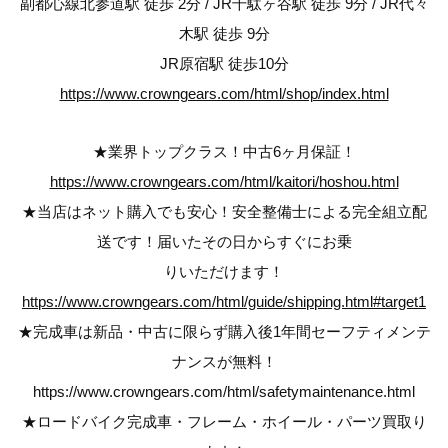
副都心線北参道駅 徒歩 2分 / JR千駄ヶ谷駅 徒歩 9分 / JR代々
木駅 徒歩 9分
JR原宿駅 徒歩10分
https://www.crowngears.com/html/shop/index.html
★業界トップクラス！中古6ヶ月保証！
https://www.crowngears.com/html/kaitori/hoshou.html
★当店はネット購入でも安心！安全整備士による完全組立配
送です！届いたその日からすぐにお乗
りいただけます！
https://www.crowngears.com/html/guide/shipping.html#target1
★完成車は新品・中古に限らず購入後1年間セーフティメンテ
ナンスが無料！
https://www.crowngears.com/html/safetymaintenance.html
★ロードバイク完成車・フレーム・ホイール・パーツ買取り