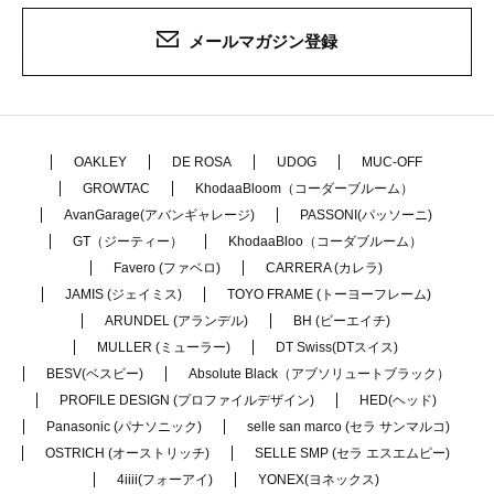
メールマガジン登録
OAKLEY
DE ROSA
UDOG
MUC-OFF
GROWTAC
KhodaaBloom（コーダーブルーム）
AvanGarage(アバンギャレージ)
PASSONI(パッソーニ)
GT（ジーティー）
KhodaaBloo（コーダブルーム）
Favero (ファベロ)
CARRERA (カレラ)
JAMIS (ジェイミス)
TOYO FRAME (トーヨーフレーム)
ARUNDEL (アランデル)
BH (ビーエイチ)
MULLER (ミューラー)
DT Swiss(DTスイス)
BESV(ベスビー)
Absolute Black（アブソリュートブラック）
PROFILE DESIGN (プロファイルデザイン)
HED(ヘッド)
Panasonic (パナソニック)
selle san marco (セラ サンマルコ)
OSTRICH (オーストリッチ)
SELLE SMP (セラ エスエムピー)
4iiii(フォーアイ)
YONEX(ヨネックス)