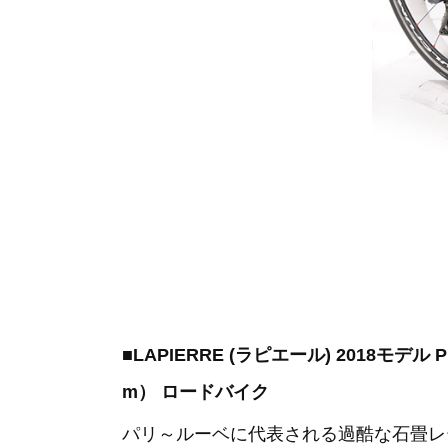
■LAPIERRE (ラピエール) 2018モデル P
m） ロードバイク
パリ～ルーベに代表される過酷な石畳レ