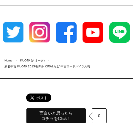
Home
KUOTA (クオータ)
新着中古 KUOTA 2015モデル KIRALなど 中古ロードバイク入荷
面白いと思ったら
0
コチラをClick！