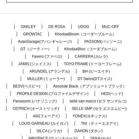
OAKLEY
DE ROSA
UDOG
MUC-OFF
GROWTAC
KhodaaBloom（コーダーブルーム）
AvanGarage(アバンギャレージ)
PASSONI(パッソーニ)
GT（ジーティー）
KhodaaBloo（コーダブルーム）
Favero (ファベロ)
CARRERA (カレラ)
JAMIS (ジェイミス)
TOYO FRAME (トーヨーフレーム)
ARUNDEL (アランデル)
BH (ビーエイチ)
MULLER (ミューラー)
DT Swiss(DTスイス)
BESV(ベスビー)
Absolute Black（アブソリュートブラック）
PROFILE DESIGN (プロファイルデザイン)
HED(ヘッド)
Panasonic (パナソニック)
selle san marco (セラ サンマルコ)
OSTRICH (オーストリッチ)
SELLE SMP (セラ エスエムピー)
4iiii(フォーアイ)
YONEX(ヨネックス)
LOUIS GARNEAU (ルイガノ)
TNI（ティーエヌアイ）
SILCA (シリカ)
DAHON (ダホン)
WINSPACE (ウィンスペース)
SEKA (セカ)