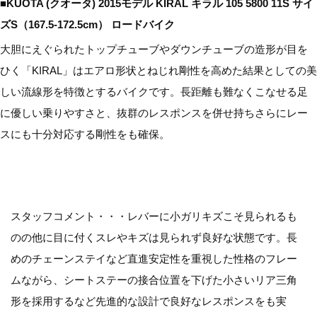
■KUOTA (クオータ) 2015モデル KIRAL キラル 105 5800 11S サイ
ズS（167.5-172.5cm） ロードバイク
大胆にえぐられたトップチューブやダウンチューブの造形が目を
ひく「KIRAL」はエアロ形状とねじれ剛性を高めた結果としての美
しい流線形を特徴とするバイクです。長距離も難なくこなせる足
に優しい乗りやすさと、抜群のレスポンスを併せ持ちさらにレー
スにも十分対応する剛性をも確保。
スタッフコメント・・・レバーに小ガリキズこそ見られるも
のの他に目に付くスレやキズは見られず良好な状態です。長
めのチェーンステイなど直進安定性を重視した性格のフレー
ムながら、シートステーの接合位置を下げた小さいリア三角
形を採用するなど先進的な設計で良好なレスポンスをも実