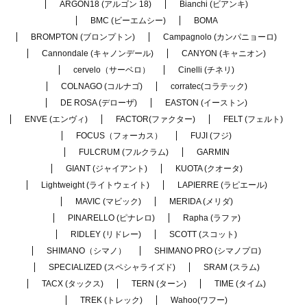
ARGON18 (アルゴン 18)
Bianchi (ビアンキ)
BMC (ビーエムシー)
BOMA
BROMPTON (ブロンプトン)
Campagnolo (カンパニョーロ)
Cannondale (キャノンデール)
CANYON (キャニオン)
cervelo（サーベロ）
Cinelli (チネリ)
COLNAGO (コルナゴ)
corratec(コラテック)
DE ROSA (デローザ)
EASTON (イーストン)
ENVE (エンヴィ)
FACTOR(ファクター)
FELT (フェルト)
FOCUS（フォーカス）
FUJI (フジ)
FULCRUM (フルクラム)
GARMIN
GIANT (ジャイアント)
KUOTA (クオータ)
Lightweight (ライトウェイト)
LAPIERRE (ラピエール)
MAVIC (マビック)
MERIDA (メリダ)
PINARELLO (ピナレロ)
Rapha (ラファ)
RIDLEY (リドレー)
SCOTT (スコット)
SHIMANO（シマノ）
SHIMANO PRO (シマノプロ)
SPECIALIZED (スペシャライズド)
SRAM (スラム)
TACX (タックス)
TERN (ターン)
TIME (タイム)
TREK (トレック)
Wahoo(ワフー)