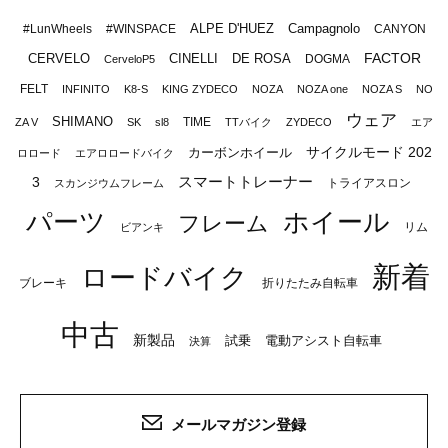
ALPE D'HUEZ
Campagnolo
#LunWheels
#WINSPACE
CANYON
FACTOR
CERVELO
CINELLI
DE ROSA
DOGMA
CerveloP5
FELT
INFINITO
K8-S
KING ZYDECO
NOZA
NOZA one
NOZA S
NO
ウェア
SHIMANO
TIME
ZA V
SK
sl8
TTバイク
ZYDECO
エア
サイクルモード 202
カーボンホイール
ロロード
エアロロードバイク
スマートトレーナー
3
トライアスロン
スカンジウムフレーム
パーツ
ホイール
フレーム
リム
ビアンキ
新着
ロードバイク
ブレーキ
折りたたみ自転車
中古
新製品
試乗
電動アシスト自転車
決算
メールマガジン登録