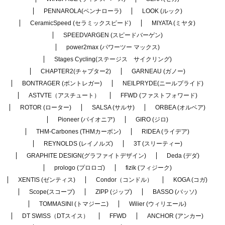
PENNAROLA(ペンナローラ)
LOOK (ルック)
CeramicSpeed (セラミックスピード)
MIYATA (ミヤタ)
SPEEDVARGEN (スピードバーゲン)
power2max (パワーツー マックス)
Stages Cycling(ステージス サイクリング)
CHAPTER2(チャプター2)
GARNEAU (ガノー)
BONTRAGER (ボントレガー)
NEILPRYDE(ニールプライド)
ASTVTE（アスチュート）
FFWD (ファストフォワード)
ROTOR (ローター)
SALSA (サルサ)
ORBEA (オルベア)
Pioneer (パイオニア)
GIRO (ジロ)
THM-Carbones (THMカーボン)
RIDEA (ライデア)
REYNOLDS (レイノルズ)
3T (スリーティー)
GRAPHITE DESIGN(グラファイトデザイン)
Deda (デダ)
prologo (プロロゴ)
fizik (フィジーク)
XENTIS (ゼンティス)
Condor（コンドル）
KOGA (コガ)
Scope(スコープ)
ZIPP (ジップ)
BASSO (バッソ)
TOMMASINI (トマジーニ)
Wilier (ウィリエール)
DT SWISS（DTスイス）
FFWD
ANCHOR (アンカー)