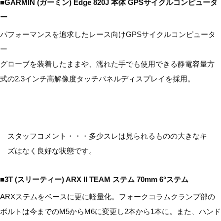
■GARMIN (ガーミン) Edge 820J 本体 GPSサイクルコンピュータ
ー
パフォーマンスを追求したレース向けGPSサイクルコンピュータ
ー
グローブを装着したままや、濡れた手でも使用できる静電容量方
式の2.3インチ高解像度タッチパネルディスプレイを採用。
スタッフコメント・・・多少スレは見られるものの大きなキ
ズはなく良好な状態です。
■3T (スリーティー) ARX II TEAM ステム 70mm 6°ステム
ARXステムをベースに更に軽量化。フォークコラムクランプ部の
ボルトは今までのM5からM6に変更し2本から1本に。また、ハンド