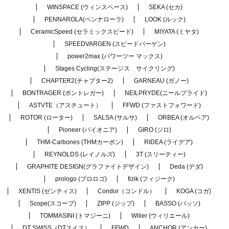
WINSPACE (ウィンスペース)
SEKA (セカ)
PENNAROLA(ペンナローラ)
LOOK (ルック)
CeramicSpeed (セラミックスピード)
MIYATA (ミヤタ)
SPEEDVARGEN (スピードバーゲン)
power2max (パワーツー マックス)
Stages Cycling(ステージス サイクリング)
CHAPTER2(チャプター2)
GARNEAU (ガノー)
BONTRAGER (ボントレガー)
NEILPRYDE(ニールプライド)
ASTVTE（アスチュート）
FFWD (ファストフォワード)
ROTOR (ローター)
SALSA (サルサ)
ORBEA (オルベア)
Pioneer (パイオニア)
GIRO (ジロ)
THM-Carbones (THMカーボン)
RIDEA (ライデア)
REYNOLDS (レイノルズ)
3T (スリーティー)
GRAPHITE DESIGN(グラファイトデザイン)
Deda (デダ)
prologo (プロロゴ)
fizik (フィジーク)
XENTIS (ゼンティス)
Condor（コンドル）
KOGA (コガ)
Scope(スコープ)
ZIPP (ジップ)
BASSO (バッソ)
TOMMASINI (トマジーニ)
Wilier (ウィリエール)
DT SWISS（DTスイス）
FFWD
ANCHOR (アンカー)