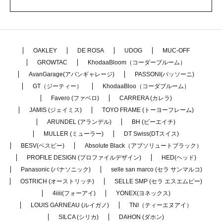
OAKLEY
DE ROSA
UDOG
MUC-OFF
GROWTAC
KhodaaBloom（コーダーブルーム）
AvanGarage(アバンギャレージ)
PASSONI(パッソーニ)
GT（ジーティー）
KhodaaBloo（コーダブルーム）
Favero (ファベロ)
CARRERA (カレラ)
JAMIS (ジェイミス)
TOYO FRAME (トーヨーフレーム)
ARUNDEL (アランデル)
BH (ビーエイチ)
MULLER (ミューラー)
DT Swiss(DTスイス)
BESV(ベスビー)
Absolute Black（アブソリュートブラック）
PROFILE DESIGN (プロファイルデザイン)
HED(ヘッド)
Panasonic (パナソニック)
selle san marco (セラ サンマルコ)
OSTRICH (オーストリッチ)
SELLE SMP (セラ エスエムピー)
4iiii(フォーアイ)
YONEX(ヨネックス)
LOUIS GARNEAU (ルイガノ)
TNI（ティーエヌアイ）
SILCA (シリカ)
DAHON (ダホン)