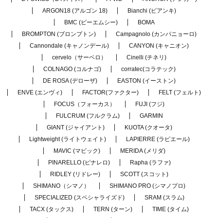
ARGON18 (アルゴン 18)
Bianchi (ビアンキ)
BMC (ビーエムシー)
BOMA
BROMPTON (ブロンプトン)
Campagnolo (カンパニョーロ)
Cannondale (キャノンデール)
CANYON (キャニオン)
cervelo（サーベロ）
Cinelli (チネリ)
COLNAGO (コルナゴ)
corratec(コラテック)
DE ROSA (デローザ)
EASTON (イーストン)
ENVE (エンヴィ)
FACTOR(ファクター)
FELT (フェルト)
FOCUS（フォーカス）
FUJI (フジ)
FULCRUM (フルクラム)
GARMIN
GIANT (ジャイアント)
KUOTA (クオータ)
Lightweight (ライトウェイト)
LAPIERRE (ラピエール)
MAVIC (マビック)
MERIDA (メリダ)
PINARELLO (ピナレロ)
Rapha (ラファ)
RIDLEY (リドレー)
SCOTT (スコット)
SHIMANO（シマノ）
SHIMANO PRO (シマノプロ)
SPECIALIZED (スペシャライズド)
SRAM (スラム)
TACX (タックス)
TERN (ターン)
TIME (タイム)