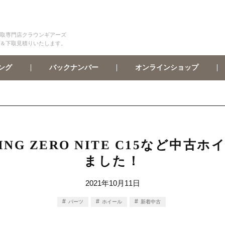
取専門店クラウンギアーズ
＆下取見積りいたします。
オンラインショップ
バックナンバー
ング
CING ZERO NITE C15など
ました！
2021年10月11日
パーツ
ホイール
新着中古