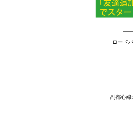
—
ロードバ
副都心線北