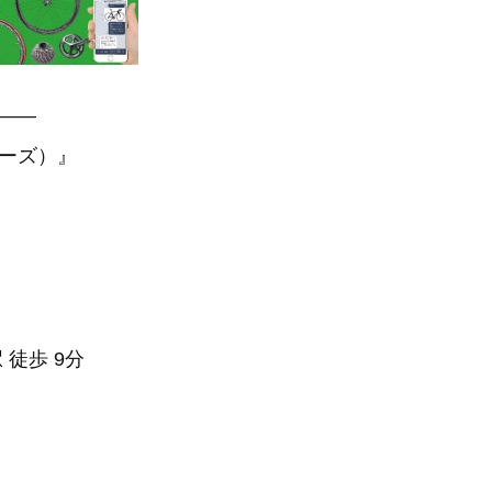
—–
アーズ）』
 徒歩 9分