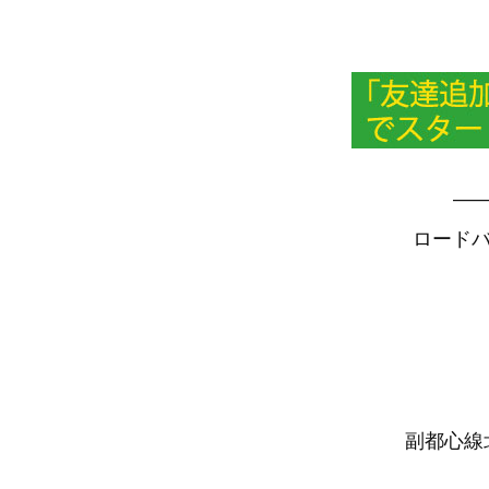
—
ロードバ
副都心線北