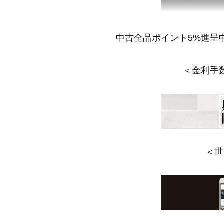
中古全品ポイント5%進呈
＜金利手
＜世