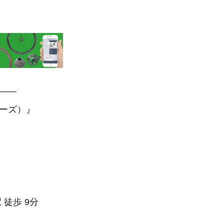
—–
アーズ）』
 徒歩 9分