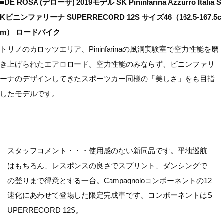
■DE ROSA (デローザ) 2019モデル SK Pininfarina Azzurro Italia S
Kピニンファリーナ SUPERRECORD 12S サイズ46（162.5-167.5c
m） ロードバイク
トリノのカロッツエリア、Pininfarinaの風洞実験室で空力性能を磨
き上げられたエアロロード。空力性能のみならず、ピニンファリ
ーナのデザインしてきたスポーツカー同様の「美しさ」をも目指
したモデルです。
スタッフコメント・・・使用感のない新同品です。平地巡航
はもちろん、レスポンスの良さでスプリント、ダンシングで
の登りまで得意とする一台。Campagnoloコンポーネントの12
速化にあわせて登場した限定完成車です。コンポーネントはS
UPERRECORD 12S。