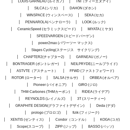
LOUIS GARNEAU (ルイガノ)
TNI（ティーエヌアイ）
SILCA (シリカ)
DAHON (ダホン)
WINSPACE (ウィンスペース)
SEKA (セカ)
PENNAROLA(ペンナローラ)
LOOK (ルック)
CeramicSpeed (セラミックスピード)
MIYATA (ミヤタ)
SPEEDVARGEN (スピードバーゲン)
power2max (パワーツー マックス)
Stages Cycling(ステージス サイクリング)
CHAPTER2(チャプター2)
GARNEAU (ガノー)
BONTRAGER (ボントレガー)
NEILPRYDE(ニールプライド)
ASTVTE（アスチュート）
FFWD (ファストフォワード)
ROTOR (ローター)
SALSA (サルサ)
ORBEA (オルベア)
Pioneer (パイオニア)
GIRO (ジロ)
THM-Carbones (THMカーボン)
RIDEA (ライデア)
REYNOLDS (レイノルズ)
3T (スリーティー)
GRAPHITE DESIGN(グラファイトデザイン)
Deda (デダ)
prologo (プロロゴ)
fizik (フィジーク)
XENTIS (ゼンティス)
Condor（コンドル）
KOGA (コガ)
Scope(スコープ)
ZIPP (ジップ)
BASSO (バッソ)