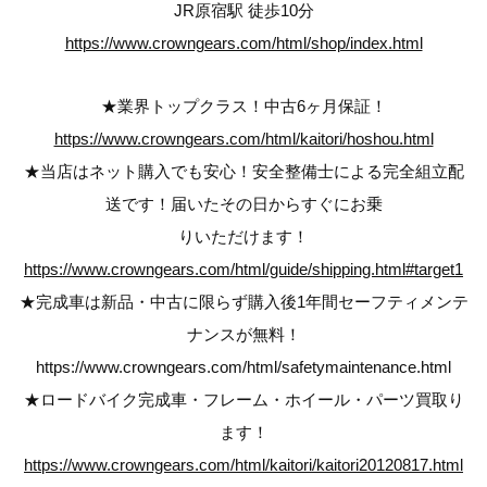
JR原宿駅 徒歩10分
https://www.crowngears.com/html/shop/index.html
★業界トップクラス！中古6ヶ月保証！
https://www.crowngears.com/html/kaitori/hoshou.html
★当店はネット購入でも安心！安全整備士による完全組立配
送です！届いたその日からすぐにお乗
りいただけます！
https://www.crowngears.com/html/guide/shipping.html#target1
★完成車は新品・中古に限らず購入後1年間セーフティメンテ
ナンスが無料！
https://www.crowngears.com/html/safetymaintenance.html
★ロードバイク完成車・フレーム・ホイール・パーツ買取り
ます！
https://www.crowngears.com/html/kaitori/kaitori20120817.html