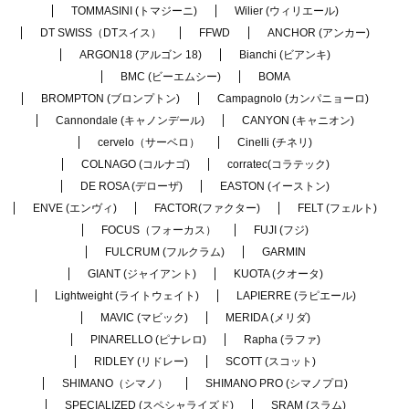
TOMMASINI (トマジーニ)
Wilier (ウィリエール)
DT SWISS（DTスイス）
FFWD
ANCHOR (アンカー)
ARGON18 (アルゴン 18)
Bianchi (ビアンキ)
BMC (ビーエムシー)
BOMA
BROMPTON (ブロンプトン)
Campagnolo (カンパニョーロ)
Cannondale (キャノンデール)
CANYON (キャニオン)
cervelo（サーベロ）
Cinelli (チネリ)
COLNAGO (コルナゴ)
corratec(コラテック)
DE ROSA (デローザ)
EASTON (イーストン)
ENVE (エンヴィ)
FACTOR(ファクター)
FELT (フェルト)
FOCUS（フォーカス）
FUJI (フジ)
FULCRUM (フルクラム)
GARMIN
GIANT (ジャイアント)
KUOTA (クオータ)
Lightweight (ライトウェイト)
LAPIERRE (ラピエール)
MAVIC (マビック)
MERIDA (メリダ)
PINARELLO (ピナレロ)
Rapha (ラファ)
RIDLEY (リドレー)
SCOTT (スコット)
SHIMANO（シマノ）
SHIMANO PRO (シマノプロ)
SPECIALIZED (スペシャライズド)
SRAM (スラム)