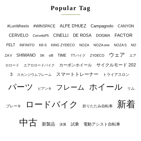
Popular Tag
ALPE D'HUEZ
Campagnolo
#LunWheels
#WINSPACE
CANYON
FACTOR
CERVELO
CINELLI
DE ROSA
DOGMA
CerveloP5
FELT
INFINITO
K8-S
KING ZYDECO
NOZA
NOZA one
NOZA S
NO
ウェア
SHIMANO
TIME
ZA V
SK
sl8
TTバイク
ZYDECO
エア
サイクルモード 202
カーボンホイール
ロロード
エアロロードバイク
スマートトレーナー
3
トライアスロン
スカンジウムフレーム
パーツ
ホイール
フレーム
リム
ビアンキ
新着
ロードバイク
ブレーキ
折りたたみ自転車
中古
新製品
試乗
電動アシスト自転車
決算