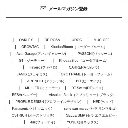
メールマガジン登録
OAKLEY
DE ROSA
UDOG
MUC-OFF
GROWTAC
KhodaaBloom（コーダーブルーム）
AvanGarage(アバンギャレージ)
PASSONI(パッソーニ)
GT（ジーティー）
KhodaaBloo（コーダブルーム）
Favero (ファベロ)
CARRERA (カレラ)
JAMIS (ジェイミス)
TOYO FRAME (トーヨーフレーム)
ARUNDEL (アランデル)
BH (ビーエイチ)
MULLER (ミューラー)
DT Swiss(DTスイス)
BESV(ベスビー)
Absolute Black（アブソリュートブラック）
PROFILE DESIGN (プロファイルデザイン)
HED(ヘッド)
Panasonic (パナソニック)
selle san marco (セラ サンマルコ)
OSTRICH (オーストリッチ)
SELLE SMP (セラ エスエムピー)
4iiii(フォーアイ)
YONEX(ヨネックス)