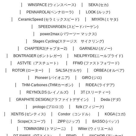
WINSPACE (ウィンスペース)
SEKA (セカ)
PENNAROLA(ペンナローラ)
LOOK (ルック)
CeramicSpeed (セラミックスピード)
MIYATA (ミヤタ)
SPEEDVARGEN (スピードバーゲン)
power2max (パワーツー マックス)
Stages Cycling(ステージス サイクリング)
CHAPTER2(チャプター2)
GARNEAU (ガノー)
BONTRAGER (ボントレガー)
NEILPRYDE(ニールプライド)
ASTVTE（アスチュート）
FFWD (ファストフォワード)
ROTOR (ローター)
SALSA (サルサ)
ORBEA (オルベア)
Pioneer (パイオニア)
GIRO (ジロ)
THM-Carbones (THMカーボン)
RIDEA (ライデア)
REYNOLDS (レイノルズ)
3T (スリーティー)
GRAPHITE DESIGN(グラファイトデザイン)
Deda (デダ)
prologo (プロロゴ)
fizik (フィジーク)
XENTIS (ゼンティス)
Condor（コンドル）
KOGA (コガ)
Scope(スコープ)
ZIPP (ジップ)
BASSO (バッソ)
TOMMASINI (トマジーニ)
Wilier (ウィリエール)