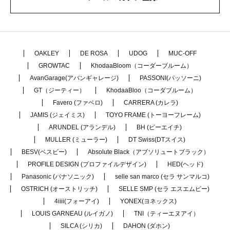
OAKLEY
DE ROSA
UDOG
MUC-OFF
GROWTAC
KhodaaBloom（コーダーブルーム）
AvanGarage(アバンギャレージ)
PASSONI(パッソーニ)
GT（ジーティー）
KhodaaBloo（コーダブルーム）
Favero (ファベロ)
CARRERA (カレラ)
JAMIS (ジェイミス)
TOYO FRAME (トーヨーフレーム)
ARUNDEL (アランデル)
BH (ビーエイチ)
MULLER (ミューラー)
DT Swiss(DTスイス)
BESV(ベスビー)
Absolute Black（アブソリュートブラック）
PROFILE DESIGN (プロファイルデザイン)
HED(ヘッド)
Panasonic (パナソニック)
selle san marco (セラ サンマルコ)
OSTRICH (オーストリッチ)
SELLE SMP (セラ エスエムピー)
4iiii(フォーアイ)
YONEX(ヨネックス)
LOUIS GARNEAU (ルイガノ)
TNI（ティーエヌアイ）
SILCA (シリカ)
DAHON (ダホン)