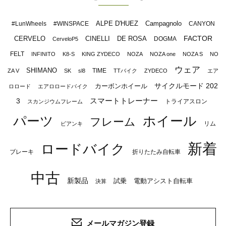
ALPE D'HUEZ
Campagnolo
#LunWheels
#WINSPACE
CANYON
FACTOR
CERVELO
CINELLI
DE ROSA
DOGMA
CerveloP5
FELT
INFINITO
K8-S
KING ZYDECO
NOZA
NOZA one
NOZA S
NO
ウェア
SHIMANO
TIME
ZA V
SK
sl8
TTバイク
ZYDECO
エア
サイクルモード 202
カーボンホイール
ロロード
エアロロードバイク
スマートトレーナー
3
トライアスロン
スカンジウムフレーム
パーツ
ホイール
フレーム
リム
ビアンキ
新着
ロードバイク
ブレーキ
折りたたみ自転車
中古
新製品
試乗
電動アシスト自転車
決算
メールマガジン登録