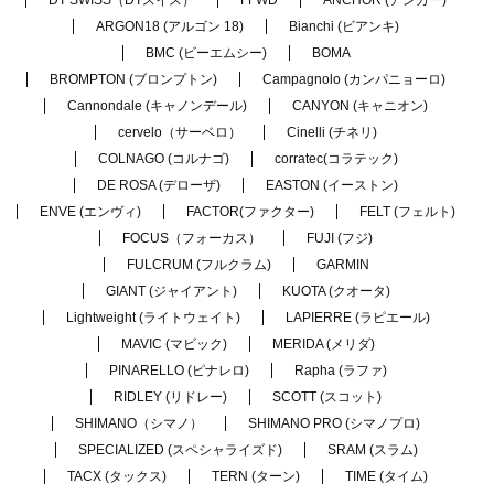
DT SWISS（DTスイス）
FFWD
ANCHOR (アンカー)
ARGON18 (アルゴン 18)
Bianchi (ビアンキ)
BMC (ビーエムシー)
BOMA
BROMPTON (ブロンプトン)
Campagnolo (カンパニョーロ)
Cannondale (キャノンデール)
CANYON (キャニオン)
cervelo（サーベロ）
Cinelli (チネリ)
COLNAGO (コルナゴ)
corratec(コラテック)
DE ROSA (デローザ)
EASTON (イーストン)
ENVE (エンヴィ)
FACTOR(ファクター)
FELT (フェルト)
FOCUS（フォーカス）
FUJI (フジ)
FULCRUM (フルクラム)
GARMIN
GIANT (ジャイアント)
KUOTA (クオータ)
Lightweight (ライトウェイト)
LAPIERRE (ラピエール)
MAVIC (マビック)
MERIDA (メリダ)
PINARELLO (ピナレロ)
Rapha (ラファ)
RIDLEY (リドレー)
SCOTT (スコット)
SHIMANO（シマノ）
SHIMANO PRO (シマノプロ)
SPECIALIZED (スペシャライズド)
SRAM (スラム)
TACX (タックス)
TERN (ターン)
TIME (タイム)