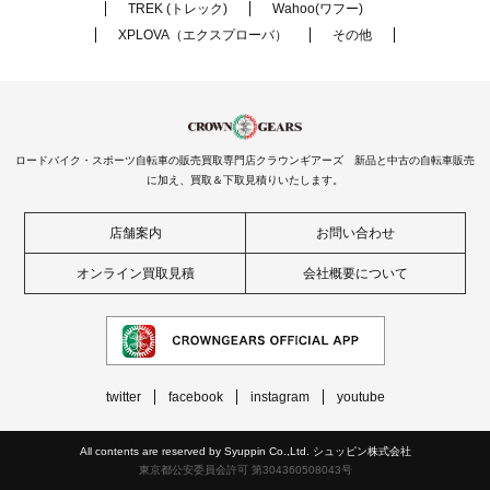
TREK (トレック)
Wahoo(ワフー)
XPLOVA（エクスプローバ）
その他
ロードバイク・スポーツ自転車の販売買取専門店クラウンギアーズ 新品と中古の自転車販売
に加え、買取＆下取見積りいたします。
店舗案内
お問い合わせ
オンライン買取見積
会社概要について
twitter
facebook
instagram
youtube
All contents are reserved by Syuppin Co.,Ltd. シュッピン株式会社
東京都公安委員会許可 第304360508043号