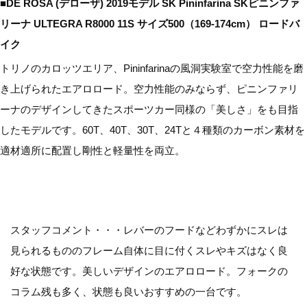
■DE ROSA (デローザ) 2019モデル SK Pininfarina SKピニンファ
リーナ ULTEGRA R8000 11S サイズ500（169-174cm） ロードバ
イク
トリノのカロッツエリア、Pininfarinaの風洞実験室で空力性能を磨
き上げられたエアロロード。空力性能のみならず、ピニンファリ
ーナのデザインしてきたスポーツカー同様の「美しさ」をも目指
したモデルです。60T、40T、30T、24Tと４種類のカーボン素材を
適材適所に配置し剛性と軽量性を両立。
スタッフコメント・・・レバーのフードなどわずかにスレは
見られるもののフレーム自体に目に付くスレやキズはなく良
好な状態です。美しいデザインのエアロロード。フォークの
コラム残も多く、状態も良いおすすめの一台です。