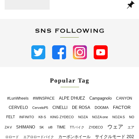
Popular Tag
ALPE D'HUEZ
Campagnolo
#LunWheels
#WINSPACE
CANYON
FACTOR
CERVELO
CINELLI
DE ROSA
DOGMA
CerveloP5
FELT
INFINITO
K8-S
KING ZYDECO
NOZA
NOZA one
NOZA S
NO
ウェア
SHIMANO
TIME
ZA V
SK
sl8
TTバイク
ZYDECO
エア
サイクルモード 202
カーボンホイール
ロロード
エアロロードバイク