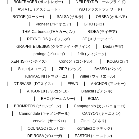
BONTRAGER (ボントレガー)
NEILPRYDE(ニールプライド)
ASTVTE（アスチュート）
FFWD (ファストフォワード)
ROTOR (ローター)
SALSA (サルサ)
ORBEA (オルベア)
Pioneer (パイオニア)
GIRO (ジロ)
THM-Carbones (THMカーボン)
RIDEA (ライデア)
REYNOLDS (レイノルズ)
3T (スリーティー)
GRAPHITE DESIGN(グラファイトデザイン)
Deda (デダ)
prologo (プロロゴ)
fizik (フィジーク)
XENTIS (ゼンティス)
Condor（コンドル）
KOGA (コガ)
Scope(スコープ)
ZIPP (ジップ)
BASSO (バッソ)
TOMMASINI (トマジーニ)
Wilier (ウィリエール)
DT SWISS（DTスイス）
FFWD
ANCHOR (アンカー)
ARGON18 (アルゴン 18)
Bianchi (ビアンキ)
BMC (ビーエムシー)
BOMA
BROMPTON (ブロンプトン)
Campagnolo (カンパニョーロ)
Cannondale (キャノンデール)
CANYON (キャニオン)
cervelo（サーベロ）
Cinelli (チネリ)
COLNAGO (コルナゴ)
corratec(コラテック)
DE ROSA (デローザ)
EASTON (イーストン)