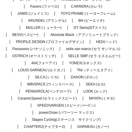
Favero (ファベロ)
CARRERA (カレラ)
JAMIS (ジェイミス)
TOYO FRAME (トーヨーフレーム)
ARUNDEL (アランデル)
BH (ビーエイチ)
MULLER (ミューラー)
DT Swiss(DTスイス)
BESV(ベスビー)
Absolute Black（アブソリュートブラック）
PROFILE DESIGN (プロファイルデザイン)
HED(ヘッド)
Panasonic (パナソニック)
selle san marco (セラ サンマルコ)
OSTRICH (オーストリッチ)
SELLE SMP (セラ エスエムピー)
4iiii(フォーアイ)
YONEX(ヨネックス)
LOUIS GARNEAU (ルイガノ)
TNI（ティーエヌアイ）
SILCA (シリカ)
DAHON (ダホン)
WINSPACE (ウィンスペース)
SEKA (セカ)
PENNAROLA(ペンナローラ)
LOOK (ルック)
CeramicSpeed (セラミックスピード)
MIYATA (ミヤタ)
SPEEDVARGEN (スピードバーゲン)
power2max (パワーツー マックス)
Stages Cycling(ステージス サイクリング)
CHAPTER2(チャプター2)
GARNEAU (ガノー)