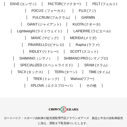
ENVE (エンヴィ)
FACTOR(ファクター)
FELT (フェルト)
FOCUS（フォーカス）
FUJI (フジ)
FULCRUM (フルクラム)
GARMIN
GIANT (ジャイアント)
KUOTA (クオータ)
Lightweight (ライトウェイト)
LAPIERRE (ラピエール)
MAVIC (マビック)
MERIDA (メリダ)
PINARELLO (ピナレロ)
Rapha (ラファ)
RIDLEY (リドレー)
SCOTT (スコット)
SHIMANO（シマノ）
SHIMANO PRO (シマノプロ)
SPECIALIZED (スペシャライズド)
SRAM (スラム)
TACX (タックス)
TERN (ターン)
TIME (タイム)
TREK (トレック)
Wahoo(ワフー)
XPLOVA（エクスプローバ）
その他
ロードバイク・スポーツ自転車の販売買取専門店クラウンギアーズ 新品と中古の自転車販売
に加え、買取＆下取見積りいたします。