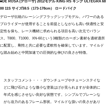
■DE ROSA (デローザ) 2012モデル KING RS キング ULTEGRA 68
00 11S サイズ59.5（173-178cm） ロードバイク
デローザ伝統のレーシングフラッグシップモデル。パワーのある
プロライダーが使用することを前提としながらも高い快適性と安
定性を保ち、レース機材に求められる項目を高い次元でバラン
ス。T800、T1000、XN-60という3種類のカーボン素材を適材適所
に配置し、剛性と共に必要な柔軟性を確保しています。マイルド
な踏み始めと中間加速での圧倒的な伸びの良さが特徴。
スタッフコメント・・・ダウンチューブやチェーンステイな
どに飛び石のような微小な塗装はげが見られますが全体的に
年式を感じさせない良好な状態です。シンプルでプレーンな
がら迫力のあるフレーム形状。マイルドな扱いの良さがあり