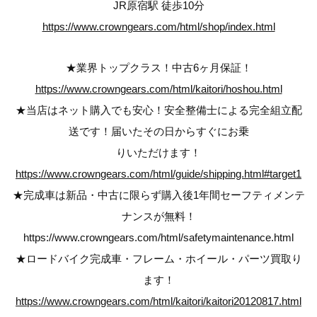
JR原宿駅 徒歩10分
https://www.crowngears.com/html/shop/index.html
★業界トップクラス！中古6ヶ月保証！
https://www.crowngears.com/html/kaitori/hoshou.html
★当店はネット購入でも安心！安全整備士による完全組立配
送です！届いたその日からすぐにお乗
りいただけます！
https://www.crowngears.com/html/guide/shipping.html#target1
★完成車は新品・中古に限らず購入後1年間セーフティメンテ
ナンスが無料！
https://www.crowngears.com/html/safetymaintenance.html
★ロードバイク完成車・フレーム・ホイール・パーツ買取り
ます！
https://www.crowngears.com/html/kaitori/kaitori20120817.html