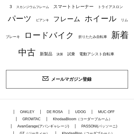
スマートトレーナー
3
トライアスロン
スカンジウムフレーム
パーツ
ホイール
フレーム
リム
ビアンキ
新着
ロードバイク
ブレーキ
折りたたみ自転車
中古
新製品
試乗
電動アシスト自転車
決算
メールマガジン登録
OAKLEY
DE ROSA
UDOG
MUC-OFF
GROWTAC
KhodaaBloom（コーダーブルーム）
AvanGarage(アバンギャレージ)
PASSONI(パッソーニ)
GT（ジーティー）
KhodaaBloo（コーダブルーム）