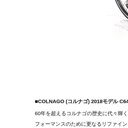
■COLNAGO (コルナゴ) 2018モデル C6
60年を超えるコルナゴの歴史に代々輝
フォーマンスのために更なるリファインを