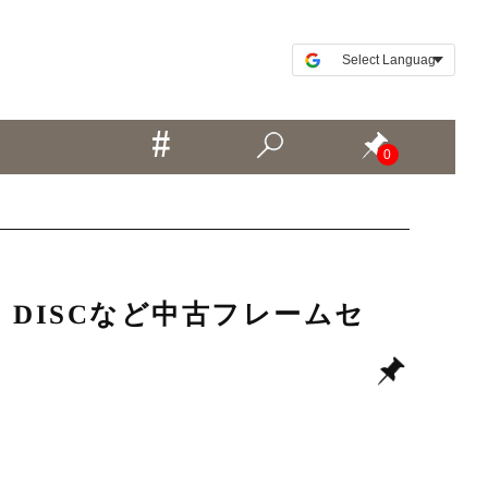
0
DE RS DISCなど中古フレームセ
！