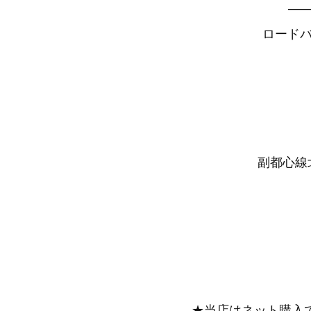
—
ロードバ
副都心線北
★当店はネット購入