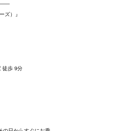
—–
アーズ）』
 徒歩 9分
その日からすぐにお乗