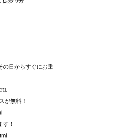
 徒歩 9分
その日からすぐにお乗
et1
スが無料！
l
ます！
tml