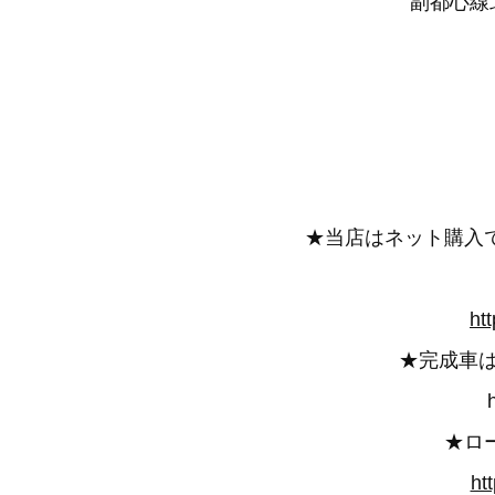
副都心線北
★当店はネット購入
ht
★完成車
★ロ
ht