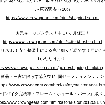
参道駅 徒歩 2分 / JR千駄ヶ谷駅 徒歩 9分 / JR代々木駅
JR原宿駅 徒歩10分
https://www.crowngears.com/html/shop/index.html
★業界トップクラス！中古6ヶ月保証！
https://www.crowngears.com/html/kaitori/hoshou.html
でも安心！安全整備士による完全組立配送です！届いた
りいただけます！
tps://www.crowngears.com/html/guide/shipping.html#targ
は新品・中古に限らず購入後1年間セーフティメンテナン
https://www.crowngears.com/html/safetymaintenance.htm
ードバイク完成車・フレーム・ホイール・パーツ買取り
tps://www.crowngears.com/html/kaitori/kaitori20120817.h