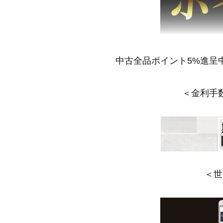
中古全品ポイント5%進呈
＜金利手
＜世