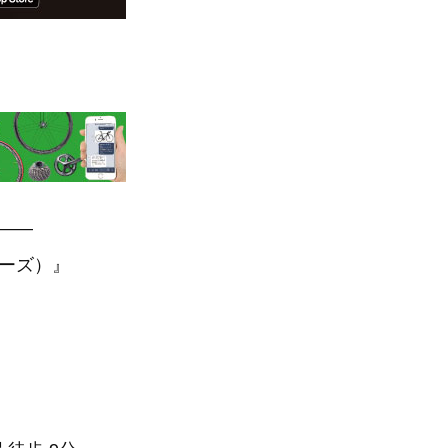
—–
アーズ）』