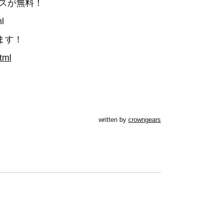
スが無料！
l
ます！
tml
written by
crowngears