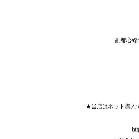
副都心線北
★当店はネット購入
ht