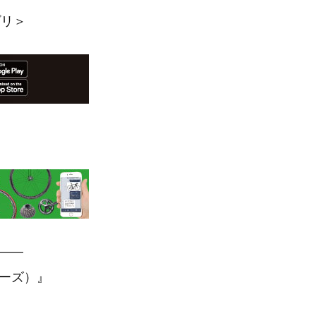
プリ＞
—–
アーズ）』