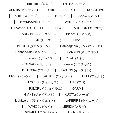
prologo (プロロゴ)
fizik (フィジーク)
XENTIS (ゼンティス)
Condor（コンドル）
KOGA (コガ)
Scope(スコープ)
ZIPP (ジップ)
BASSO (バッソ)
TOMMASINI (トマジーニ)
Wilier (ウィリエール)
DT SWISS（DTスイス）
FFWD
ANCHOR (アンカー)
ARGON18 (アルゴン 18)
Bianchi (ビアンキ)
BMC (ビーエムシー)
BOMA
BROMPTON (ブロンプトン)
Campagnolo (カンパニョーロ)
Cannondale (キャノンデール)
CANYON (キャニオン)
cervelo（サーベロ）
Cinelli (チネリ)
COLNAGO (コルナゴ)
corratec(コラテック)
DE ROSA (デローザ)
EASTON (イーストン)
ENVE (エンヴィ)
FACTOR(ファクター)
FELT (フェルト)
FOCUS（フォーカス）
FUJI (フジ)
FULCRUM (フルクラム)
GARMIN
GIANT (ジャイアント)
KUOTA (クオータ)
Lightweight (ライトウェイト)
LAPIERRE (ラピエール)
MAVIC (マビック)
MERIDA (メリダ)
PINARELLO (ピナレロ)
Rapha (ラファ)