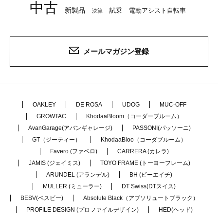
中古
新製品
試乗
電動アシスト自転車
決算
メールマガジン登録
OAKLEY
DE ROSA
UDOG
MUC-OFF
GROWTAC
KhodaaBloom（コーダーブルーム）
AvanGarage(アバンギャレージ)
PASSONI(パッソーニ)
GT（ジーティー）
KhodaaBloo（コーダブルーム）
Favero (ファベロ)
CARRERA (カレラ)
JAMIS (ジェイミス)
TOYO FRAME (トーヨーフレーム)
ARUNDEL (アランデル)
BH (ビーエイチ)
MULLER (ミューラー)
DT Swiss(DTスイス)
BESV(ベスビー)
Absolute Black（アブソリュートブラック）
PROFILE DESIGN (プロファイルデザイン)
HED(ヘッド)