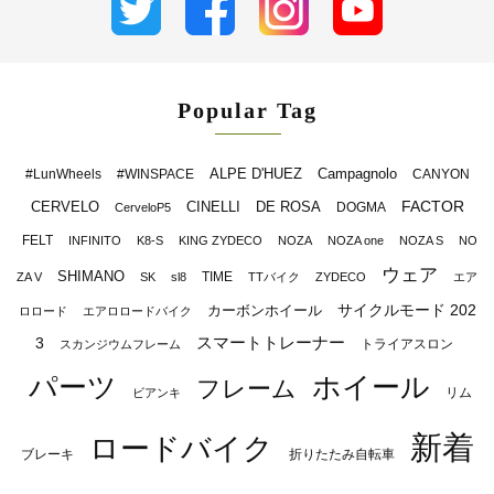
Popular Tag
ALPE D'HUEZ
Campagnolo
#LunWheels
#WINSPACE
CANYON
FACTOR
CERVELO
CINELLI
DE ROSA
DOGMA
CerveloP5
FELT
INFINITO
K8-S
KING ZYDECO
NOZA
NOZA one
NOZA S
NO
ウェア
SHIMANO
TIME
ZA V
SK
sl8
TTバイク
ZYDECO
エア
サイクルモード 202
カーボンホイール
ロロード
エアロロードバイク
スマートトレーナー
3
トライアスロン
スカンジウムフレーム
パーツ
ホイール
フレーム
リム
ビアンキ
新着
ロードバイク
ブレーキ
折りたたみ自転車