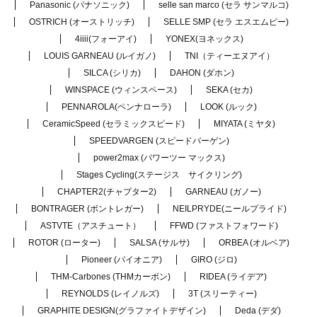
Panasonic (パナソニック)
selle san marco (セラ サンマルコ)
OSTRICH (オーストリッチ)
SELLE SMP (セラ エスエムピー)
4iiii(フォーアイ)
YONEX(ヨネックス)
LOUIS GARNEAU (ルイガノ)
TNI（ティーエヌアイ）
SILCA (シリカ)
DAHON (ダホン)
WINSPACE (ウィンスペース)
SEKA (セカ)
PENNAROLA(ペンナローラ)
LOOK (ルック)
CeramicSpeed (セラミックスピード)
MIYATA (ミヤタ)
SPEEDVARGEN (スピードバーゲン)
power2max (パワーツー マックス)
Stages Cycling(ステージス サイクリング)
CHAPTER2(チャプター2)
GARNEAU (ガノー)
BONTRAGER (ボントレガー)
NEILPRYDE(ニールプライド)
ASTVTE（アスチュート）
FFWD (ファストフォワード)
ROTOR (ローター)
SALSA (サルサ)
ORBEA (オルベア)
Pioneer (パイオニア)
GIRO (ジロ)
THM-Carbones (THMカーボン)
RIDEA (ライデア)
REYNOLDS (レイノルズ)
3T (スリーティー)
GRAPHITE DESIGN(グラファイトデザイン)
Deda (デダ)