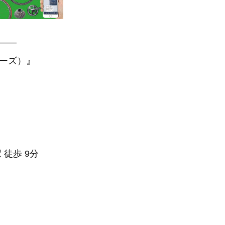
—–
アーズ）』
 徒歩 9分