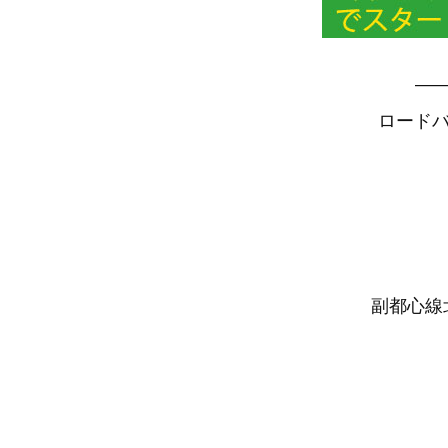
—
ロードバ
副都心線北