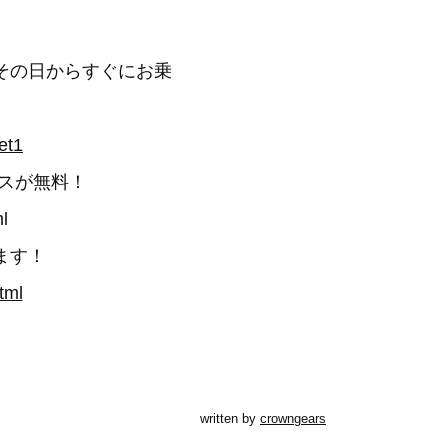
その日からすぐにお乗
et1
スが無料！
l
ます！
tml
written by
crowngears