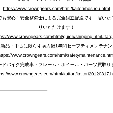
https://www.crowngears.com/html/kaitori/hoshou.html
でも安心！安全整備士による完全組立配送です！届いた
りいただけます！
tps://www.crowngears.com/html/guide/shipping.html#targ
は新品・中古に限らず購入後1年間セーフティメンテナン
https://www.crowngears.com/html/safetymaintenance.htm
ードバイク完成車・フレーム・ホイール・パーツ買取り
tps://www.crowngears.com/html/kaitori/kaitori20120817.h
——————————–