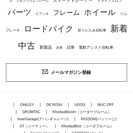
スマートトレーナー
3
トライアスロン
スカンジウムフレーム
パーツ
ホイール
フレーム
リム
ビアンキ
新着
ロードバイク
ブレーキ
折りたたみ自転車
中古
新製品
試乗
電動アシスト自転車
決算
メールマガジン登録
OAKLEY
DE ROSA
UDOG
MUC-OFF
GROWTAC
KhodaaBloom（コーダーブルーム）
AvanGarage(アバンギャレージ)
PASSONI(パッソーニ)
GT（ジーティー）
KhodaaBloo（コーダブルーム）