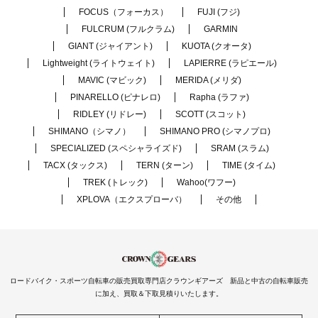
FOCUS（フォーカス）
FUJI (フジ)
FULCRUM (フルクラム)
GARMIN
GIANT (ジャイアント)
KUOTA (クオータ)
Lightweight (ライトウェイト)
LAPIERRE (ラピエール)
MAVIC (マビック)
MERIDA (メリダ)
PINARELLO (ピナレロ)
Rapha (ラファ)
RIDLEY (リドレー)
SCOTT (スコット)
SHIMANO（シマノ）
SHIMANO PRO (シマノプロ)
SPECIALIZED (スペシャライズド)
SRAM (スラム)
TACX (タックス)
TERN (ターン)
TIME (タイム)
TREK (トレック)
Wahoo(ワフー)
XPLOVA（エクスプローバ）
その他
ロードバイク・スポーツ自転車の販売買取専門店クラウンギアーズ 新品と中古の自転車販売
に加え、買取＆下取見積りいたします。