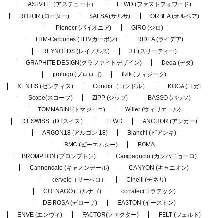
ASTVTE（アスチュート）
FFWD (ファストフォワード)
ROTOR (ローター)
SALSA (サルサ)
ORBEA (オルベア)
Pioneer (パイオニア)
GIRO (ジロ)
THM-Carbones (THMカーボン)
RIDEA (ライデア)
REYNOLDS (レイノルズ)
3T (スリーティー)
GRAPHITE DESIGN(グラファイトデザイン)
Deda (デダ)
prologo (プロロゴ)
fizik (フィジーク)
XENTIS (ゼンティス)
Condor（コンドル）
KOGA (コガ)
Scope(スコープ)
ZIPP (ジップ)
BASSO (バッソ)
TOMMASINI (トマジーニ)
Wilier (ウィリエール)
DT SWISS（DTスイス）
FFWD
ANCHOR (アンカー)
ARGON18 (アルゴン 18)
Bianchi (ビアンキ)
BMC (ビーエムシー)
BOMA
BROMPTON (ブロンプトン)
Campagnolo (カンパニョーロ)
Cannondale (キャノンデール)
CANYON (キャニオン)
cervelo（サーベロ）
Cinelli (チネリ)
COLNAGO (コルナゴ)
corratec(コラテック)
DE ROSA (デローザ)
EASTON (イーストン)
ENVE (エンヴィ)
FACTOR(ファクター)
FELT (フェルト)