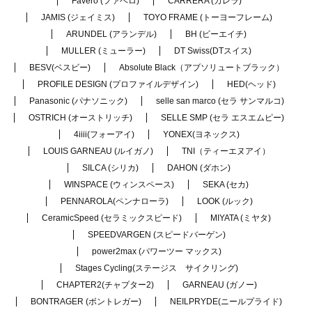
Favero (ファベロ)
CARRERA (カレラ)
JAMIS (ジェイミス)
TOYO FRAME (トーヨーフレーム)
ARUNDEL (アランデル)
BH (ビーエイチ)
MULLER (ミューラー)
DT Swiss(DTスイス)
BESV(ベスビー)
Absolute Black（アブソリュートブラック）
PROFILE DESIGN (プロファイルデザイン)
HED(ヘッド)
Panasonic (パナソニック)
selle san marco (セラ サンマルコ)
OSTRICH (オーストリッチ)
SELLE SMP (セラ エスエムピー)
4iiii(フォーアイ)
YONEX(ヨネックス)
LOUIS GARNEAU (ルイガノ)
TNI（ティーエヌアイ）
SILCA (シリカ)
DAHON (ダホン)
WINSPACE (ウィンスペース)
SEKA (セカ)
PENNAROLA(ペンナローラ)
LOOK (ルック)
CeramicSpeed (セラミックスピード)
MIYATA (ミヤタ)
SPEEDVARGEN (スピードバーゲン)
power2max (パワーツー マックス)
Stages Cycling(ステージス サイクリング)
CHAPTER2(チャプター2)
GARNEAU (ガノー)
BONTRAGER (ボントレガー)
NEILPRYDE(ニールプライド)