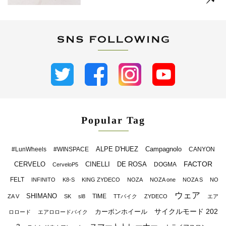
Popular Tag
ALPE D'HUEZ
Campagnolo
#LunWheels
#WINSPACE
CANYON
FACTOR
CERVELO
CINELLI
DE ROSA
DOGMA
CerveloP5
FELT
INFINITO
K8-S
KING ZYDECO
NOZA
NOZA one
NOZA S
NO
ウェア
SHIMANO
TIME
ZA V
SK
sl8
TTバイク
ZYDECO
エア
サイクルモード 202
カーボンホイール
ロロード
エアロロードバイク