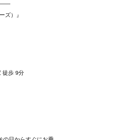
—–
アーズ）』
 徒歩 9分
その日からすぐにお乗