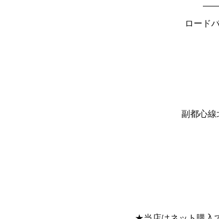
—
ロードバ
副都心線北
★当店はネット購入