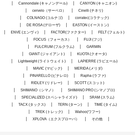
Cannondale (キャノンデール)
CANYON (キャニオン)
cervelo（サーベロ）
Cinelli (チネリ)
COLNAGO (コルナゴ)
corratec(コラテック)
DE ROSA (デローザ)
EASTON (イーストン)
ENVE (エンヴィ)
FACTOR(ファクター)
FELT (フェルト)
FOCUS（フォーカス）
FUJI (フジ)
FULCRUM (フルクラム)
GARMIN
GIANT (ジャイアント)
KUOTA (クオータ)
Lightweight (ライトウェイト)
LAPIERRE (ラピエール)
MAVIC (マビック)
MERIDA (メリダ)
PINARELLO (ピナレロ)
Rapha (ラファ)
RIDLEY (リドレー)
SCOTT (スコット)
SHIMANO（シマノ）
SHIMANO PRO (シマノプロ)
SPECIALIZED (スペシャライズド)
SRAM (スラム)
TACX (タックス)
TERN (ターン)
TIME (タイム)
TREK (トレック)
Wahoo(ワフー)
XPLOVA（エクスプローバ）
その他