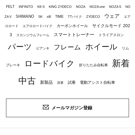
FELT
INFINITO
K8-S
KING ZYDECO
NOZA
NOZA one
NOZA S
NO
ウェア
SHIMANO
TIME
ZA V
SK
sl8
TTバイク
ZYDECO
エア
サイクルモード 202
カーボンホイール
ロロード
エアロロードバイク
スマートトレーナー
3
トライアスロン
スカンジウムフレーム
パーツ
ホイール
フレーム
リム
ビアンキ
新着
ロードバイク
ブレーキ
折りたたみ自転車
中古
新製品
試乗
電動アシスト自転車
決算
メールマガジン登録