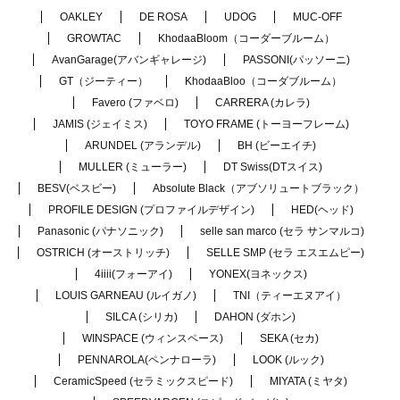
OAKLEY
DE ROSA
UDOG
MUC-OFF
GROWTAC
KhodaaBloom（コーダーブルーム）
AvanGarage(アバンギャレージ)
PASSONI(パッソーニ)
GT（ジーティー）
KhodaaBloo（コーダブルーム）
Favero (ファベロ)
CARRERA (カレラ)
JAMIS (ジェイミス)
TOYO FRAME (トーヨーフレーム)
ARUNDEL (アランデル)
BH (ビーエイチ)
MULLER (ミューラー)
DT Swiss(DTスイス)
BESV(ベスビー)
Absolute Black（アブソリュートブラック）
PROFILE DESIGN (プロファイルデザイン)
HED(ヘッド)
Panasonic (パナソニック)
selle san marco (セラ サンマルコ)
OSTRICH (オーストリッチ)
SELLE SMP (セラ エスエムピー)
4iiii(フォーアイ)
YONEX(ヨネックス)
LOUIS GARNEAU (ルイガノ)
TNI（ティーエヌアイ）
SILCA (シリカ)
DAHON (ダホン)
WINSPACE (ウィンスペース)
SEKA (セカ)
PENNAROLA(ペンナローラ)
LOOK (ルック)
CeramicSpeed (セラミックスピード)
MIYATA (ミヤタ)