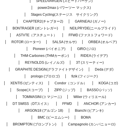
SPEEDVARGEN (スピードバーゲン)
power2max (パワーツー マックス)
Stages Cycling(ステージス サイクリング)
CHAPTER2(チャプター2)
GARNEAU (ガノー)
BONTRAGER (ボントレガー)
NEILPRYDE(ニールプライド)
ASTVTE（アスチュート）
FFWD (ファストフォワード)
ROTOR (ローター)
SALSA (サルサ)
ORBEA (オルベア)
Pioneer (パイオニア)
GIRO (ジロ)
THM-Carbones (THMカーボン)
RIDEA (ライデア)
REYNOLDS (レイノルズ)
3T (スリーティー)
GRAPHITE DESIGN(グラファイトデザイン)
Deda (デダ)
prologo (プロロゴ)
fizik (フィジーク)
XENTIS (ゼンティス)
Condor（コンドル）
KOGA (コガ)
Scope(スコープ)
ZIPP (ジップ)
BASSO (バッソ)
TOMMASINI (トマジーニ)
Wilier (ウィリエール)
DT SWISS（DTスイス）
FFWD
ANCHOR (アンカー)
ARGON18 (アルゴン 18)
Bianchi (ビアンキ)
BMC (ビーエムシー)
BOMA
BROMPTON (ブロンプトン)
Campagnolo (カンパニョーロ)