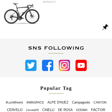
2025/07/17
Popular Tag
ALPE D'HUEZ
Campagnolo
#LunWheels
#WINSPACE
CANYON
FACTOR
CERVELO
CINELLI
DE ROSA
DOGMA
CerveloP5