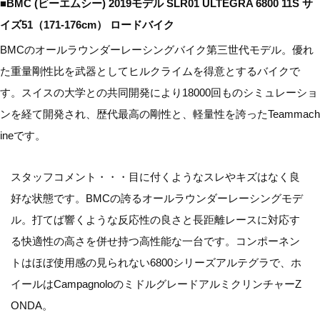
■BMC (ビーエムシー) 2019モデル SLR01 ULTEGRA 6800 11S サ
イズ51（171-176cm） ロードバイク
BMCのオールラウンダーレーシングバイク第三世代モデル。優れ
た重量剛性比を武器としてヒルクライムを得意とするバイクで
す。スイスの大学との共同開発により18000回ものシミュレーショ
ンを経て開発され、歴代最高の剛性と、軽量性を誇ったTeammach
ineです。
スタッフコメント・・・目に付くようなスレやキズはなく良
好な状態です。BMCの誇るオールラウンダーレーシングモデ
ル。打てば響くような反応性の良さと長距離レースに対応す
る快適性の高さを併せ持つ高性能な一台です。コンポーネン
トはほぼ使用感の見られない6800シリーズアルテグラで、ホ
イールはCampagnoloのミドルグレードアルミクリンチャーZ
ONDA。