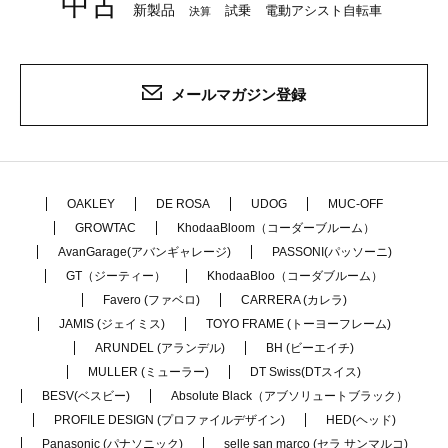
中古
新製品
試乗
電動アシスト自転車
決算
メールマガジン登録
OAKLEY
DE ROSA
UDOG
MUC-OFF
GROWTAC
KhodaaBloom（コーダーブルーム）
AvanGarage(アバンギャレージ)
PASSONI(パッソーニ)
GT（ジーティー）
KhodaaBloo（コーダブルーム）
Favero (ファベロ)
CARRERA (カレラ)
JAMIS (ジェイミス)
TOYO FRAME (トーヨーフレーム)
ARUNDEL (アランデル)
BH (ビーエイチ)
MULLER (ミューラー)
DT Swiss(DTスイス)
BESV(ベスビー)
Absolute Black（アブソリュートブラック）
PROFILE DESIGN (プロファイルデザイン)
HED(ヘッド)
Panasonic (パナソニック)
selle san marco (セラ サンマルコ)