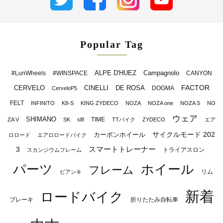
Popular Tag
ALPE D'HUEZ
Campagnolo
#LunWheels
#WINSPACE
CANYON
FACTOR
CERVELO
CINELLI
DE ROSA
DOGMA
CerveloP5
FELT
INFINITO
K8-S
KING ZYDECO
NOZA
NOZA one
NOZA S
NO
ウェア
SHIMANO
TIME
ZA V
SK
sl8
TTバイク
ZYDECO
エア
サイクルモード 202
カーボンホイール
ロロード
エアロロードバイク
スマートトレーナー
3
トライアスロン
スカンジウムフレーム
パーツ
ホイール
フレーム
リム
ビアンキ
新着
ロードバイク
ブレーキ
折りたたみ自転車