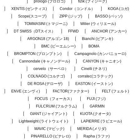
prologo (プロロゴ)
fizik (フィジーク)
XENTIS (ゼンティス)
Condor（コンドル）
KOGA (コガ)
Scope(スコープ)
ZIPP (ジップ)
BASSO (バッソ)
TOMMASINI (トマジーニ)
Wilier (ウィリエール)
DT SWISS（DTスイス）
FFWD
ANCHOR (アンカー)
ARGON18 (アルゴン 18)
Bianchi (ビアンキ)
BMC (ビーエムシー)
BOMA
BROMPTON (ブロンプトン)
Campagnolo (カンパニョーロ)
Cannondale (キャノンデール)
CANYON (キャニオン)
cervelo（サーベロ）
Cinelli (チネリ)
COLNAGO (コルナゴ)
corratec(コラテック)
DE ROSA (デローザ)
EASTON (イーストン)
ENVE (エンヴィ)
FACTOR(ファクター)
FELT (フェルト)
FOCUS（フォーカス）
FUJI (フジ)
FULCRUM (フルクラム)
GARMIN
GIANT (ジャイアント)
KUOTA (クオータ)
Lightweight (ライトウェイト)
LAPIERRE (ラピエール)
MAVIC (マビック)
MERIDA (メリダ)
PINARELLO (ピナレロ)
Rapha (ラファ)