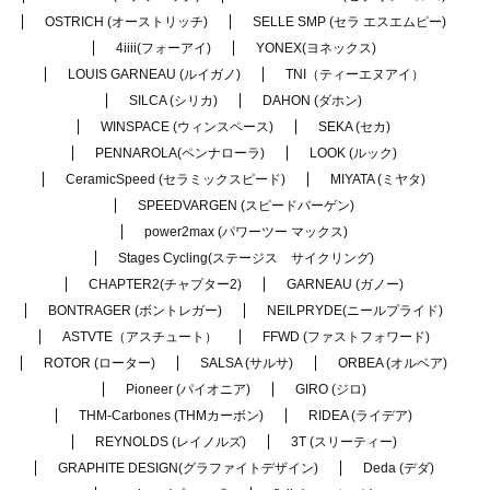
OSTRICH (オーストリッチ)
SELLE SMP (セラ エスエムピー)
4iiii(フォーアイ)
YONEX(ヨネックス)
LOUIS GARNEAU (ルイガノ)
TNI（ティーエヌアイ）
SILCA (シリカ)
DAHON (ダホン)
WINSPACE (ウィンスペース)
SEKA (セカ)
PENNAROLA(ペンナローラ)
LOOK (ルック)
CeramicSpeed (セラミックスピード)
MIYATA (ミヤタ)
SPEEDVARGEN (スピードバーゲン)
power2max (パワーツー マックス)
Stages Cycling(ステージス サイクリング)
CHAPTER2(チャプター2)
GARNEAU (ガノー)
BONTRAGER (ボントレガー)
NEILPRYDE(ニールプライド)
ASTVTE（アスチュート）
FFWD (ファストフォワード)
ROTOR (ローター)
SALSA (サルサ)
ORBEA (オルベア)
Pioneer (パイオニア)
GIRO (ジロ)
THM-Carbones (THMカーボン)
RIDEA (ライデア)
REYNOLDS (レイノルズ)
3T (スリーティー)
GRAPHITE DESIGN(グラファイトデザイン)
Deda (デダ)