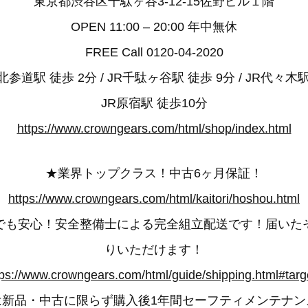
東京都渋谷区千駄ヶ谷3-12-15佐野ビル１階
OPEN 11:00 – 20:00 年中無休
FREE Call 0120-04-2020
参道駅 徒歩 2分 / JR千駄ヶ谷駅 徒歩 9分 / JR代々木駅
JR原宿駅 徒歩10分
https://www.crowngears.com/html/shop/index.html
★業界トップクラス！中古6ヶ月保証！
https://www.crowngears.com/html/kaitori/hoshou.html
でも安心！安全整備士による完全組立配送です！届いた
りいただけます！
tps://www.crowngears.com/html/guide/shipping.html#targ
は新品・中古に限らず購入後1年間セーフティメンテナン