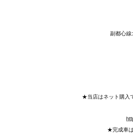
副都心線北
★当店はネット購入
ht
★完成車