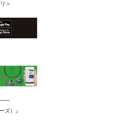
プリ＞
—–
アーズ）』