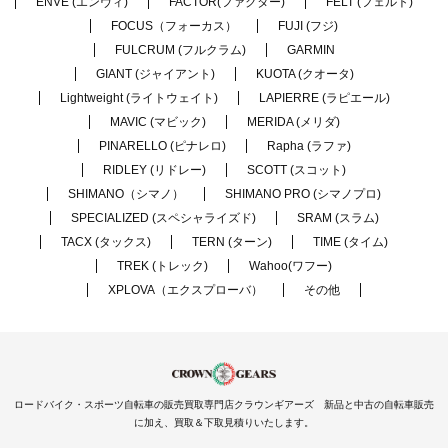
ENVE (エンヴィ)
FACTOR(ファクター)
FELT (フェルト)
FOCUS（フォーカス）
FUJI (フジ)
FULCRUM (フルクラム)
GARMIN
GIANT (ジャイアント)
KUOTA (クオータ)
Lightweight (ライトウェイト)
LAPIERRE (ラピエール)
MAVIC (マビック)
MERIDA (メリダ)
PINARELLO (ピナレロ)
Rapha (ラファ)
RIDLEY (リドレー)
SCOTT (スコット)
SHIMANO（シマノ）
SHIMANO PRO (シマノプロ)
SPECIALIZED (スペシャライズド)
SRAM (スラム)
TACX (タックス)
TERN (ターン)
TIME (タイム)
TREK (トレック)
Wahoo(ワフー)
XPLOVA（エクスプローバ）
その他
ロードバイク・スポーツ自転車の販売買取専門店クラウンギアーズ 新品と中古の自転車販売
に加え、買取＆下取見積りいたします。