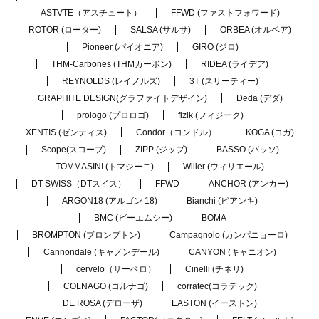
ASTVTE（アスチュート）
FFWD (ファストフォワード)
ROTOR (ローター)
SALSA (サルサ)
ORBEA (オルベア)
Pioneer (パイオニア)
GIRO (ジロ)
THM-Carbones (THMカーボン)
RIDEA (ライデア)
REYNOLDS (レイノルズ)
3T (スリーティー)
GRAPHITE DESIGN(グラファイトデザイン)
Deda (デダ)
prologo (プロロゴ)
fizik (フィジーク)
XENTIS (ゼンティス)
Condor（コンドル）
KOGA (コガ)
Scope(スコープ)
ZIPP (ジップ)
BASSO (バッソ)
TOMMASINI (トマジーニ)
Wilier (ウィリエール)
DT SWISS（DTスイス）
FFWD
ANCHOR (アンカー)
ARGON18 (アルゴン 18)
Bianchi (ビアンキ)
BMC (ビーエムシー)
BOMA
BROMPTON (ブロンプトン)
Campagnolo (カンパニョーロ)
Cannondale (キャノンデール)
CANYON (キャニオン)
cervelo（サーベロ）
Cinelli (チネリ)
COLNAGO (コルナゴ)
corratec(コラテック)
DE ROSA (デローザ)
EASTON (イーストン)