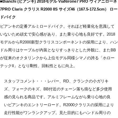
■Bianchi (ビアンキ) 2018モデル ViaNirone7 PRO ヴィアニローネ
7PRO Claris クラリス R2000 8S サイズ46（167.5-172.5cm） ロー
ドバイク
ビアンキの定番アルミロードバイク。それほど軽量化を意識して
いないため頑丈で安心感があり、また乗り心地も良好です。2018
モデルからR2000新型クラリスコンポーネントの採用により、ハン
ドル周りはケーブルが内装となりすっきりとした外観に、またBB
が従来のオクタリンクから上位モデル同様シマノの誇る「ホロー
テックII」となり剛性、回転性ともに向上。
スタッフコメント・・・レバー、RD、クランクの小ガリキ
ズ、フォークのキズ、BB付近のチェーン落ち痕など多少使用
感の見られる商品です。アルミフレームながら乗り心地の良
いビアンキのエントリーロード。R2000クラリスの採用により
走行性能がワンランクアップ。見た目的にもハンドル周りの