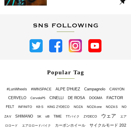
Popular Tag
ALPE D'HUEZ
Campagnolo
#LunWheels
#WINSPACE
CANYON
FACTOR
CERVELO
CINELLI
DE ROSA
DOGMA
CerveloP5
FELT
INFINITO
K8-S
KING ZYDECO
NOZA
NOZA one
NOZA S
NO
ウェア
SHIMANO
TIME
ZA V
SK
sl8
TTバイク
ZYDECO
エア
サイクルモード 202
カーボンホイール
ロロード
エアロロードバイク