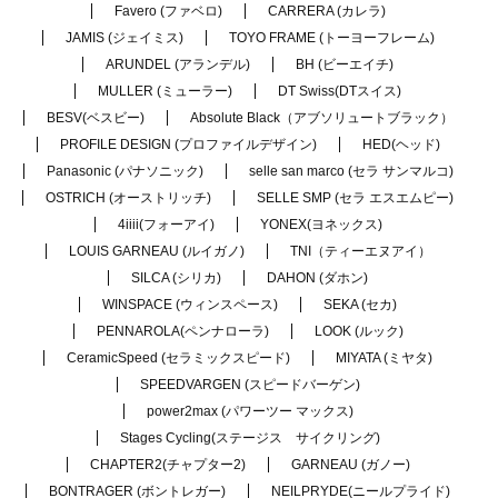
Favero (ファベロ)
CARRERA (カレラ)
JAMIS (ジェイミス)
TOYO FRAME (トーヨーフレーム)
ARUNDEL (アランデル)
BH (ビーエイチ)
MULLER (ミューラー)
DT Swiss(DTスイス)
BESV(ベスビー)
Absolute Black（アブソリュートブラック）
PROFILE DESIGN (プロファイルデザイン)
HED(ヘッド)
Panasonic (パナソニック)
selle san marco (セラ サンマルコ)
OSTRICH (オーストリッチ)
SELLE SMP (セラ エスエムピー)
4iiii(フォーアイ)
YONEX(ヨネックス)
LOUIS GARNEAU (ルイガノ)
TNI（ティーエヌアイ）
SILCA (シリカ)
DAHON (ダホン)
WINSPACE (ウィンスペース)
SEKA (セカ)
PENNAROLA(ペンナローラ)
LOOK (ルック)
CeramicSpeed (セラミックスピード)
MIYATA (ミヤタ)
SPEEDVARGEN (スピードバーゲン)
power2max (パワーツー マックス)
Stages Cycling(ステージス サイクリング)
CHAPTER2(チャプター2)
GARNEAU (ガノー)
BONTRAGER (ボントレガー)
NEILPRYDE(ニールプライド)