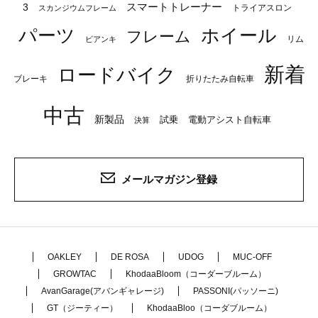
スマートトレーナー
3
トライアスロン
スカンジウムフレーム
パーツ
ホイール
フレーム
リム
ビアンキ
新着
ロードバイク
ブレーキ
折りたたみ自転車
中古
新製品
試乗
電動アシスト自転車
決算
メールマガジン登録
OAKLEY
DE ROSA
UDOG
MUC-OFF
GROWTAC
KhodaaBloom（コーダーブルーム）
AvanGarage(アバンギャレージ)
PASSONI(パッソーニ)
GT（ジーティー）
KhodaaBloo（コーダブルーム）