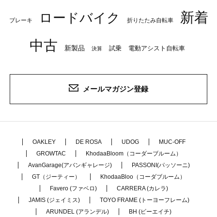
新着
ロードバイク
ブレーキ
折りたたみ自転車
中古
新製品
試乗
電動アシスト自転車
決算
メールマガジン登録
OAKLEY
DE ROSA
UDOG
MUC-OFF
GROWTAC
KhodaaBloom（コーダーブルーム）
AvanGarage(アバンギャレージ)
PASSONI(パッソーニ)
GT（ジーティー）
KhodaaBloo（コーダブルーム）
Favero (ファベロ)
CARRERA (カレラ)
JAMIS (ジェイミス)
TOYO FRAME (トーヨーフレーム)
ARUNDEL (アランデル)
BH (ビーエイチ)