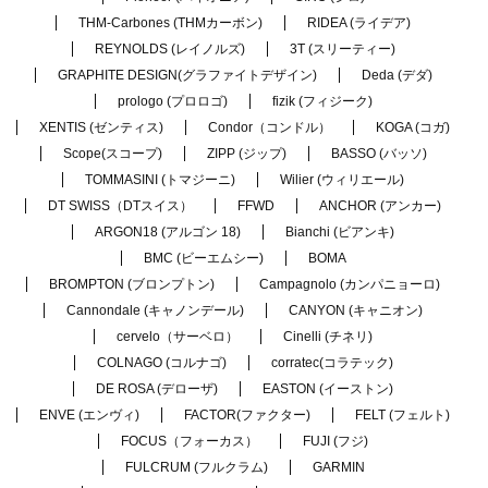
THM-Carbones (THMカーボン)
RIDEA (ライデア)
REYNOLDS (レイノルズ)
3T (スリーティー)
GRAPHITE DESIGN(グラファイトデザイン)
Deda (デダ)
prologo (プロロゴ)
fizik (フィジーク)
XENTIS (ゼンティス)
Condor（コンドル）
KOGA (コガ)
Scope(スコープ)
ZIPP (ジップ)
BASSO (バッソ)
TOMMASINI (トマジーニ)
Wilier (ウィリエール)
DT SWISS（DTスイス）
FFWD
ANCHOR (アンカー)
ARGON18 (アルゴン 18)
Bianchi (ビアンキ)
BMC (ビーエムシー)
BOMA
BROMPTON (ブロンプトン)
Campagnolo (カンパニョーロ)
Cannondale (キャノンデール)
CANYON (キャニオン)
cervelo（サーベロ）
Cinelli (チネリ)
COLNAGO (コルナゴ)
corratec(コラテック)
DE ROSA (デローザ)
EASTON (イーストン)
ENVE (エンヴィ)
FACTOR(ファクター)
FELT (フェルト)
FOCUS（フォーカス）
FUJI (フジ)
FULCRUM (フルクラム)
GARMIN