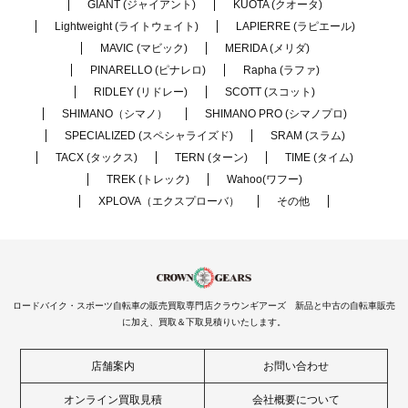
GIANT (ジャイアント)
KUOTA (クオータ)
Lightweight (ライトウェイト)
LAPIERRE (ラピエール)
MAVIC (マビック)
MERIDA (メリダ)
PINARELLO (ピナレロ)
Rapha (ラファ)
RIDLEY (リドレー)
SCOTT (スコット)
SHIMANO（シマノ）
SHIMANO PRO (シマノプロ)
SPECIALIZED (スペシャライズド)
SRAM (スラム)
TACX (タックス)
TERN (ターン)
TIME (タイム)
TREK (トレック)
Wahoo(ワフー)
XPLOVA（エクスプローバ）
その他
ロードバイク・スポーツ自転車の販売買取専門店クラウンギアーズ 新品と中古の自転車販売
に加え、買取＆下取見積りいたします。
店舗案内
お問い合わせ
オンライン買取見積
会社概要について