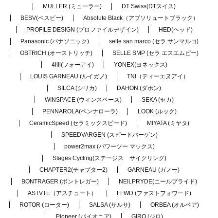
MULLER (ミューラー)
DT Swiss(DTスイス)
BESV(ベスビー)
Absolute Black（アブソリュートブラック）
PROFILE DESIGN (プロファイルデザイン)
HED(ヘッド)
Panasonic (パナソニック)
selle san marco (セラ サンマルコ)
OSTRICH (オーストリッチ)
SELLE SMP (セラ エスエムピー)
4iiii(フォーアイ)
YONEX(ヨネックス)
LOUIS GARNEAU (ルイガノ)
TNI（ティーエヌアイ）
SILCA (シリカ)
DAHON (ダホン)
WINSPACE (ウィンスペース)
SEKA (セカ)
PENNAROLA(ペンナローラ)
LOOK (ルック)
CeramicSpeed (セラミックスピード)
MIYATA (ミヤタ)
SPEEDVARGEN (スピードバーゲン)
power2max (パワーツー マックス)
Stages Cycling(ステージス サイクリング)
CHAPTER2(チャプター2)
GARNEAU (ガノー)
BONTRAGER (ボントレガー)
NEILPRYDE(ニールプライド)
ASTVTE（アスチュート）
FFWD (ファストフォワード)
ROTOR (ローター)
SALSA (サルサ)
ORBEA (オルベア)
Pioneer (パイオニア)
GIRO (ジロ)