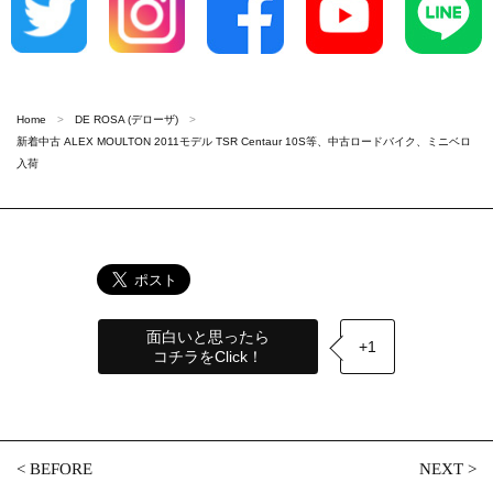
Home
DE ROSA (デローザ)
新着中古 ALEX MOULTON 2011モデル TSR Centaur 10S等、中古ロードバイク、ミニベロ
入荷
面白いと思ったら
+1
コチラをClick！
<
BEFORE
NEXT
>