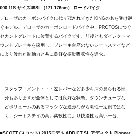
000 11S サイズ49SL（171-176cm） ロードバイク
デローザのカーボンバイクに代々冠されてきたKINGの名を受け継
ぐモデル。デローザのカーボンロードバイク中、PROTOSにつぐ
セカンドグレードに位置するバイクです。前後ともダイレクトマ
ウントブレーキを採用し、ブレーキ台座のないシートステイなど
により優れた制動力と共に良好な振動吸収性を追求。
スタッフコメント・・・左レバーなど多少キズの見られる部
分もありますが全体としては良好な状態。ダウンチューブな
どボリュームのあるマッシヴな造形ながら剛性一辺倒ではな
く、シートステイの高い柔軟性により快適性も高い一台。
■SCOTT (スコット) 2015モデル ADDICT SL アディクト Pioneer