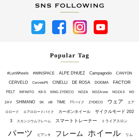
Popular Tag
ALPE D'HUEZ
Campagnolo
#LunWheels
#WINSPACE
CANYON
FACTOR
CERVELO
CINELLI
DE ROSA
DOGMA
CerveloP5
FELT
INFINITO
K8-S
KING ZYDECO
NOZA
NOZA one
NOZA S
NO
ウェア
SHIMANO
TIME
ZA V
SK
sl8
TTバイク
ZYDECO
エア
サイクルモード 202
カーボンホイール
ロロード
エアロロードバイク
スマートトレーナー
3
トライアスロン
スカンジウムフレーム
パーツ
ホイール
フレーム
リム
ビアンキ