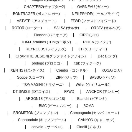
CHAPTER2(チャプター2)
GARNEAU (ガノー)
BONTRAGER (ボントレガー)
NEILPRYDE(ニールプライド)
ASTVTE（アスチュート）
FFWD (ファストフォワード)
ROTOR (ローター)
SALSA (サルサ)
ORBEA (オルベア)
Pioneer (パイオニア)
GIRO (ジロ)
THM-Carbones (THMカーボン)
RIDEA (ライデア)
REYNOLDS (レイノルズ)
3T (スリーティー)
GRAPHITE DESIGN(グラファイトデザイン)
Deda (デダ)
prologo (プロロゴ)
fizik (フィジーク)
XENTIS (ゼンティス)
Condor（コンドル）
KOGA (コガ)
Scope(スコープ)
ZIPP (ジップ)
BASSO (バッソ)
TOMMASINI (トマジーニ)
Wilier (ウィリエール)
DT SWISS（DTスイス）
FFWD
ANCHOR (アンカー)
ARGON18 (アルゴン 18)
Bianchi (ビアンキ)
BMC (ビーエムシー)
BOMA
BROMPTON (ブロンプトン)
Campagnolo (カンパニョーロ)
Cannondale (キャノンデール)
CANYON (キャニオン)
cervelo（サーベロ）
Cinelli (チネリ)