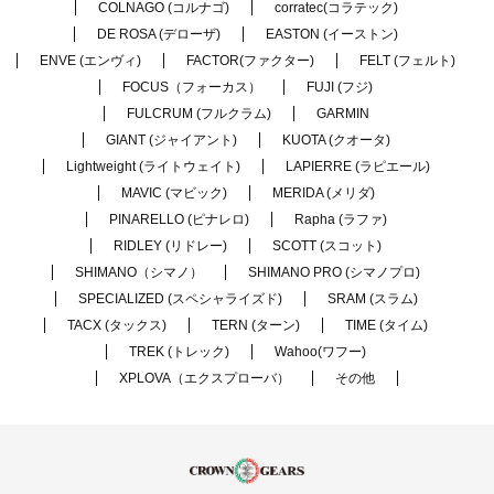
COLNAGO (コルナゴ)
corratec(コラテック)
DE ROSA (デローザ)
EASTON (イーストン)
ENVE (エンヴィ)
FACTOR(ファクター)
FELT (フェルト)
FOCUS（フォーカス）
FUJI (フジ)
FULCRUM (フルクラム)
GARMIN
GIANT (ジャイアント)
KUOTA (クオータ)
Lightweight (ライトウェイト)
LAPIERRE (ラピエール)
MAVIC (マビック)
MERIDA (メリダ)
PINARELLO (ピナレロ)
Rapha (ラファ)
RIDLEY (リドレー)
SCOTT (スコット)
SHIMANO（シマノ）
SHIMANO PRO (シマノプロ)
SPECIALIZED (スペシャライズド)
SRAM (スラム)
TACX (タックス)
TERN (ターン)
TIME (タイム)
TREK (トレック)
Wahoo(ワフー)
XPLOVA（エクスプローバ）
その他