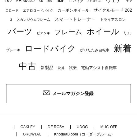
ウェア
SHIMANO
TIME
ZA V
SK
sl8
TTバイク
ZYDECO
エア
サイクルモード 202
カーボンホイール
ロロード
エアロロードバイク
スマートトレーナー
3
トライアスロン
スカンジウムフレーム
パーツ
ホイール
フレーム
リム
ビアンキ
新着
ロードバイク
ブレーキ
折りたたみ自転車
中古
新製品
試乗
電動アシスト自転車
決算
メールマガジン登録
OAKLEY
DE ROSA
UDOG
MUC-OFF
GROWTAC
KhodaaBloom（コーダーブルーム）