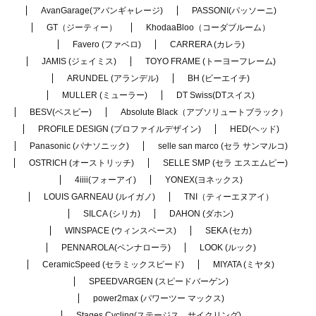
AvanGarage(アバンギャレージ)
PASSONI(パッソーニ)
GT（ジーティー）
KhodaaBloo（コーダブルーム）
Favero (ファベロ)
CARRERA (カレラ)
JAMIS (ジェイミス)
TOYO FRAME (トーヨーフレーム)
ARUNDEL (アランデル)
BH (ビーエイチ)
MULLER (ミューラー)
DT Swiss(DTスイス)
BESV(ベスビー)
Absolute Black（アブソリュートブラック）
PROFILE DESIGN (プロファイルデザイン)
HED(ヘッド)
Panasonic (パナソニック)
selle san marco (セラ サンマルコ)
OSTRICH (オーストリッチ)
SELLE SMP (セラ エスエムピー)
4iiii(フォーアイ)
YONEX(ヨネックス)
LOUIS GARNEAU (ルイガノ)
TNI（ティーエヌアイ）
SILCA (シリカ)
DAHON (ダホン)
WINSPACE (ウィンスペース)
SEKA (セカ)
PENNAROLA(ペンナローラ)
LOOK (ルック)
CeramicSpeed (セラミックスピード)
MIYATA (ミヤタ)
SPEEDVARGEN (スピードバーゲン)
power2max (パワーツー マックス)
Stages Cycling(ステージス サイクリング)