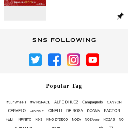
Popular Tag
ALPE D'HUEZ
Campagnolo
#LunWheels
#WINSPACE
CANYON
FACTOR
CERVELO
CINELLI
DE ROSA
DOGMA
CerveloP5
FELT
INFINITO
K8-S
KING ZYDECO
NOZA
NOZA one
NOZA S
NO