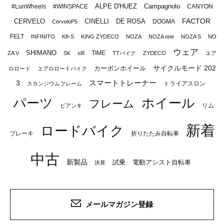
ALPE D'HUEZ
Campagnolo
#LunWheels
#WINSPACE
CANYON
FACTOR
CERVELO
CINELLI
DE ROSA
DOGMA
CerveloP5
FELT
INFINITO
K8-S
KING ZYDECO
NOZA
NOZA one
NOZA S
NO
ウェア
SHIMANO
TIME
ZA V
SK
sl8
TTバイク
ZYDECO
エア
サイクルモード 202
カーボンホイール
ロロード
エアロロードバイク
スマートトレーナー
3
トライアスロン
スカンジウムフレーム
パーツ
ホイール
フレーム
リム
ビアンキ
新着
ロードバイク
ブレーキ
折りたたみ自転車
中古
新製品
試乗
電動アシスト自転車
決算
メールマガジン登録