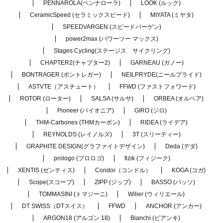
PENNAROLA(ペンナローラ)
LOOK (ルック)
CeramicSpeed (セラミックスピード)
MIYATA (ミヤタ)
SPEEDVARGEN (スピードバーゲン)
power2max (パワーツー マックス)
Stages Cycling(ステージス サイクリング)
CHAPTER2(チャプター2)
GARNEAU (ガノー)
BONTRAGER (ボントレガー)
NEILPRYDE(ニールプライド)
ASTVTE（アスチュート）
FFWD (ファストフォワード)
ROTOR (ローター)
SALSA (サルサ)
ORBEA (オルベア)
Pioneer (パイオニア)
GIRO (ジロ)
THM-Carbones (THMカーボン)
RIDEA (ライデア)
REYNOLDS (レイノルズ)
3T (スリーティー)
GRAPHITE DESIGN(グラファイトデザイン)
Deda (デダ)
prologo (プロロゴ)
fizik (フィジーク)
XENTIS (ゼンティス)
Condor（コンドル）
KOGA (コガ)
Scope(スコープ)
ZIPP (ジップ)
BASSO (バッソ)
TOMMASINI (トマジーニ)
Wilier (ウィリエール)
DT SWISS（DTスイス）
FFWD
ANCHOR (アンカー)
ARGON18 (アルゴン 18)
Bianchi (ビアンキ)