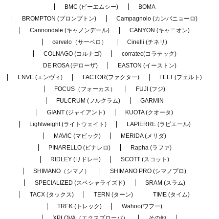
BMC (ビーエムシー)
BOMA
BROMPTON (ブロンプトン)
Campagnolo (カンパニョーロ)
Cannondale (キャノンデール)
CANYON (キャニオン)
cervelo（サーベロ）
Cinelli (チネリ)
COLNAGO (コルナゴ)
corratec(コラテック)
DE ROSA (デローザ)
EASTON (イーストン)
ENVE (エンヴィ)
FACTOR(ファクター)
FELT (フェルト)
FOCUS（フォーカス）
FUJI (フジ)
FULCRUM (フルクラム)
GARMIN
GIANT (ジャイアント)
KUOTA (クオータ)
Lightweight (ライトウェイト)
LAPIERRE (ラピエール)
MAVIC (マビック)
MERIDA (メリダ)
PINARELLO (ピナレロ)
Rapha (ラファ)
RIDLEY (リドレー)
SCOTT (スコット)
SHIMANO（シマノ）
SHIMANO PRO (シマノプロ)
SPECIALIZED (スペシャライズド)
SRAM (スラム)
TACX (タックス)
TERN (ターン)
TIME (タイム)
TREK (トレック)
Wahoo(ワフー)
XPLOVA（エクスプローバ）
その他