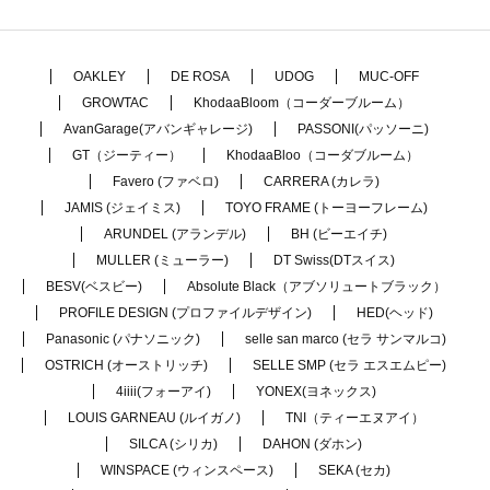
OAKLEY
DE ROSA
UDOG
MUC-OFF
GROWTAC
KhodaaBloom（コーダーブルーム）
AvanGarage(アバンギャレージ)
PASSONI(パッソーニ)
GT（ジーティー）
KhodaaBloo（コーダブルーム）
Favero (ファベロ)
CARRERA (カレラ)
JAMIS (ジェイミス)
TOYO FRAME (トーヨーフレーム)
ARUNDEL (アランデル)
BH (ビーエイチ)
MULLER (ミューラー)
DT Swiss(DTスイス)
BESV(ベスビー)
Absolute Black（アブソリュートブラック）
PROFILE DESIGN (プロファイルデザイン)
HED(ヘッド)
Panasonic (パナソニック)
selle san marco (セラ サンマルコ)
OSTRICH (オーストリッチ)
SELLE SMP (セラ エスエムピー)
4iiii(フォーアイ)
YONEX(ヨネックス)
LOUIS GARNEAU (ルイガノ)
TNI（ティーエヌアイ）
SILCA (シリカ)
DAHON (ダホン)
WINSPACE (ウィンスペース)
SEKA (セカ)