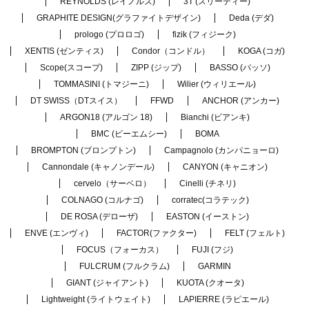
REYNOLDS (レイノルズ)
3T (スリーティー)
GRAPHITE DESIGN(グラファイトデザイン)
Deda (デダ)
prologo (プロロゴ)
fizik (フィジーク)
XENTIS (ゼンティス)
Condor（コンドル）
KOGA (コガ)
Scope(スコープ)
ZIPP (ジップ)
BASSO (バッソ)
TOMMASINI (トマジーニ)
Wilier (ウィリエール)
DT SWISS（DTスイス）
FFWD
ANCHOR (アンカー)
ARGON18 (アルゴン 18)
Bianchi (ビアンキ)
BMC (ビーエムシー)
BOMA
BROMPTON (ブロンプトン)
Campagnolo (カンパニョーロ)
Cannondale (キャノンデール)
CANYON (キャニオン)
cervelo（サーベロ）
Cinelli (チネリ)
COLNAGO (コルナゴ)
corratec(コラテック)
DE ROSA (デローザ)
EASTON (イーストン)
ENVE (エンヴィ)
FACTOR(ファクター)
FELT (フェルト)
FOCUS（フォーカス）
FUJI (フジ)
FULCRUM (フルクラム)
GARMIN
GIANT (ジャイアント)
KUOTA (クオータ)
Lightweight (ライトウェイト)
LAPIERRE (ラピエール)