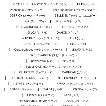
PROFILE DESIGN (プロファイルデザイン)
HED(ヘッド)
Panasonic (パナソニック)
selle san marco (セラ サンマルコ)
OSTRICH (オーストリッチ)
SELLE SMP (セラ エスエムピー)
4iiii(フォーアイ)
YONEX(ヨネックス)
LOUIS GARNEAU (ルイガノ)
TNI（ティーエヌアイ）
SILCA (シリカ)
DAHON (ダホン)
WINSPACE (ウィンスペース)
SEKA (セカ)
PENNAROLA(ペンナローラ)
LOOK (ルック)
CeramicSpeed (セラミックスピード)
MIYATA (ミヤタ)
SPEEDVARGEN (スピードバーゲン)
power2max (パワーツー マックス)
Stages Cycling(ステージス サイクリング)
CHAPTER2(チャプター2)
GARNEAU (ガノー)
BONTRAGER (ボントレガー)
NEILPRYDE(ニールプライド)
ASTVTE（アスチュート）
FFWD (ファストフォワード)
ROTOR (ローター)
SALSA (サルサ)
ORBEA (オルベア)
Pioneer (パイオニア)
GIRO (ジロ)
THM-Carbones (THMカーボン)
RIDEA (ライデア)