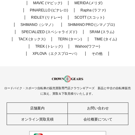
MAVIC (マビック)
MERIDA (メリダ)
PINARELLO (ピナレロ)
Rapha (ラファ)
RIDLEY (リドレー)
SCOTT (スコット)
SHIMANO（シマノ）
SHIMANO PRO (シマノプロ)
SPECIALIZED (スペシャライズド)
SRAM (スラム)
TACX (タックス)
TERN (ターン)
TIME (タイム)
TREK (トレック)
Wahoo(ワフー)
XPLOVA（エクスプローバ）
その他
ロードバイク・スポーツ自転車の販売買取専門店クラウンギアーズ 新品と中古の自転車販売
に加え、買取＆下取見積りいたします。
店舗案内
お問い合わせ
オンライン買取見積
会社概要について