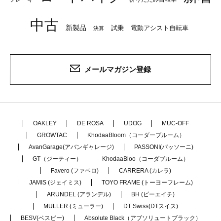
中古
新製品
試乗
電動アシスト自転車
決算
メールマガジン登録
OAKLEY
DE ROSA
UDOG
MUC-OFF
GROWTAC
KhodaaBloom（コーダーブルーム）
AvanGarage(アバンギャレージ)
PASSONI(パッソーニ)
GT（ジーティー）
KhodaaBloo（コーダブルーム）
Favero (ファベロ)
CARRERA (カレラ)
JAMIS (ジェイミス)
TOYO FRAME (トーヨーフレーム)
ARUNDEL (アランデル)
BH (ビーエイチ)
MULLER (ミューラー)
DT Swiss(DTスイス)
BESV(ベスビー)
Absolute Black（アブソリュートブラック）