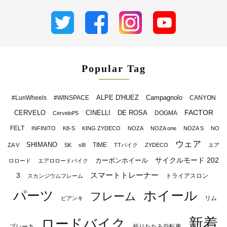
Popular Tag
ALPE D'HUEZ
Campagnolo
#LunWheels
#WINSPACE
CANYON
FACTOR
CERVELO
CINELLI
DE ROSA
DOGMA
CerveloP5
FELT
INFINITO
K8-S
KING ZYDECO
NOZA
NOZA one
NOZA S
NO
ウェア
SHIMANO
TIME
ZA V
SK
sl8
TTバイク
ZYDECO
エア
サイクルモード 202
カーボンホイール
ロロード
エアロロードバイク
スマートトレーナー
3
トライアスロン
スカンジウムフレーム
パーツ
ホイール
フレーム
リム
ビアンキ
新着
ロードバイク
ブレーキ
折りたたみ自転車