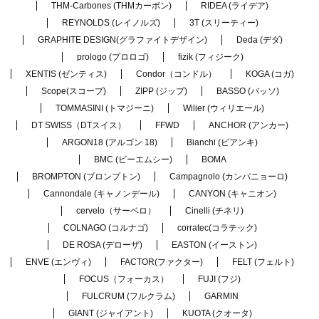
THM-Carbones (THMカーボン)
RIDEA (ライデア)
REYNOLDS (レイノルズ)
3T (スリーティー)
GRAPHITE DESIGN(グラファイトデザイン)
Deda (デダ)
prologo (プロロゴ)
fizik (フィジーク)
XENTIS (ゼンティス)
Condor（コンドル）
KOGA (コガ)
Scope(スコープ)
ZIPP (ジップ)
BASSO (バッソ)
TOMMASINI (トマジーニ)
Wilier (ウィリエール)
DT SWISS（DTスイス）
FFWD
ANCHOR (アンカー)
ARGON18 (アルゴン 18)
Bianchi (ビアンキ)
BMC (ビーエムシー)
BOMA
BROMPTON (ブロンプトン)
Campagnolo (カンパニョーロ)
Cannondale (キャノンデール)
CANYON (キャニオン)
cervelo（サーベロ）
Cinelli (チネリ)
COLNAGO (コルナゴ)
corratec(コラテック)
DE ROSA (デローザ)
EASTON (イーストン)
ENVE (エンヴィ)
FACTOR(ファクター)
FELT (フェルト)
FOCUS（フォーカス）
FUJI (フジ)
FULCRUM (フルクラム)
GARMIN
GIANT (ジャイアント)
KUOTA (クオータ)