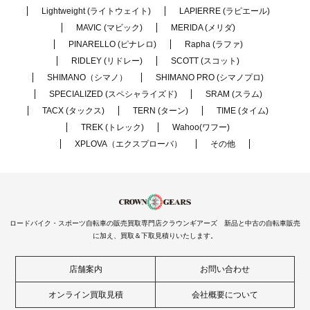
Lightweight (ライトウェイト)
LAPIERRE (ラピエール)
MAVIC (マビック)
MERIDA (メリダ)
PINARELLO (ピナレロ)
Rapha (ラファ)
RIDLEY (リドレー)
SCOTT (スコット)
SHIMANO（シマノ）
SHIMANO PRO (シマノプロ)
SPECIALIZED (スペシャライズド)
SRAM (スラム)
TACX (タックス)
TERN (ターン)
TIME (タイム)
TREK (トレック)
Wahoo(ワフー)
XPLOVA（エクスプローバ）
その他
ロードバイク・スポーツ自転車の販売買取専門店クラウンギアーズ 新品と中古の自転車販売
に加え、買取＆下取見積りいたします。
店舗案内
お問い合わせ
オンライン買取見積
会社概要について