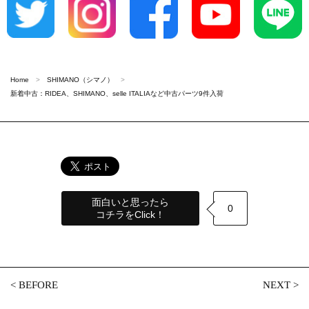
Home
SHIMANO（シマノ）
新着中古：RIDEA、SHIMANO、selle ITALIAなど中古パーツ9件入荷
面白いと思ったら
0
コチラをClick！
<
BEFORE
NEXT
>