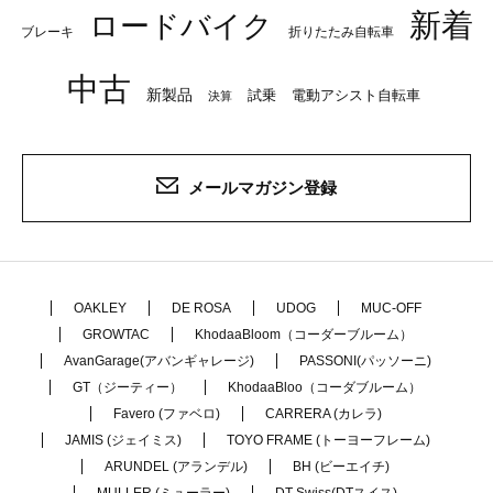
新着
ロードバイク
ブレーキ
折りたたみ自転車
中古
新製品
試乗
電動アシスト自転車
決算
メールマガジン登録
OAKLEY
DE ROSA
UDOG
MUC-OFF
GROWTAC
KhodaaBloom（コーダーブルーム）
AvanGarage(アバンギャレージ)
PASSONI(パッソーニ)
GT（ジーティー）
KhodaaBloo（コーダブルーム）
Favero (ファベロ)
CARRERA (カレラ)
JAMIS (ジェイミス)
TOYO FRAME (トーヨーフレーム)
ARUNDEL (アランデル)
BH (ビーエイチ)
MULLER (ミューラー)
DT Swiss(DTスイス)