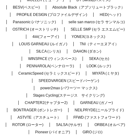
BESV(ベスビー)
Absolute Black（アブソリュートブラック）
PROFILE DESIGN (プロファイルデザイン)
HED(ヘッド)
Panasonic (パナソニック)
selle san marco (セラ サンマルコ)
OSTRICH (オーストリッチ)
SELLE SMP (セラ エスエムピー)
4iiii(フォーアイ)
YONEX(ヨネックス)
LOUIS GARNEAU (ルイガノ)
TNI（ティーエヌアイ）
SILCA (シリカ)
DAHON (ダホン)
WINSPACE (ウィンスペース)
SEKA (セカ)
PENNAROLA(ペンナローラ)
LOOK (ルック)
CeramicSpeed (セラミックスピード)
MIYATA (ミヤタ)
SPEEDVARGEN (スピードバーゲン)
power2max (パワーツー マックス)
Stages Cycling(ステージス サイクリング)
CHAPTER2(チャプター2)
GARNEAU (ガノー)
BONTRAGER (ボントレガー)
NEILPRYDE(ニールプライド)
ASTVTE（アスチュート）
FFWD (ファストフォワード)
ROTOR (ローター)
SALSA (サルサ)
ORBEA (オルベア)
Pioneer (パイオニア)
GIRO (ジロ)