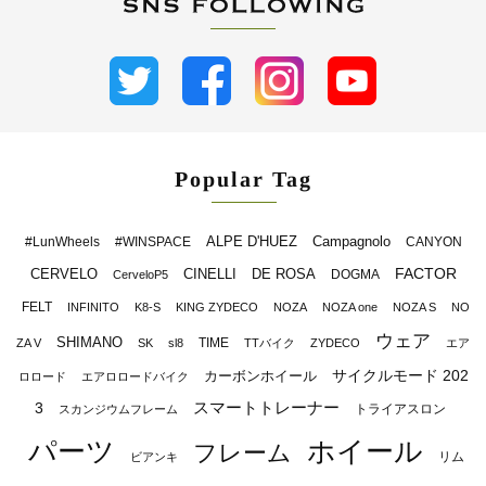
Popular Tag
ALPE D'HUEZ
Campagnolo
#LunWheels
#WINSPACE
CANYON
FACTOR
CERVELO
CINELLI
DE ROSA
DOGMA
CerveloP5
FELT
INFINITO
K8-S
KING ZYDECO
NOZA
NOZA one
NOZA S
NO
ウェア
SHIMANO
TIME
ZA V
SK
sl8
TTバイク
ZYDECO
エア
サイクルモード 202
カーボンホイール
ロロード
エアロロードバイク
スマートトレーナー
3
トライアスロン
スカンジウムフレーム
パーツ
ホイール
フレーム
リム
ビアンキ