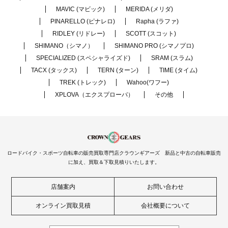
MAVIC (マビック)
MERIDA (メリダ)
PINARELLO (ピナレロ)
Rapha (ラファ)
RIDLEY (リドレー)
SCOTT (スコット)
SHIMANO（シマノ）
SHIMANO PRO (シマノプロ)
SPECIALIZED (スペシャライズド)
SRAM (スラム)
TACX (タックス)
TERN (ターン)
TIME (タイム)
TREK (トレック)
Wahoo(ワフー)
XPLOVA（エクスプローバ）
その他
ロードバイク・スポーツ自転車の販売買取専門店クラウンギアーズ 新品と中古の自転車販売
に加え、買取＆下取見積りいたします。
店舗案内
お問い合わせ
オンライン買取見積
会社概要について