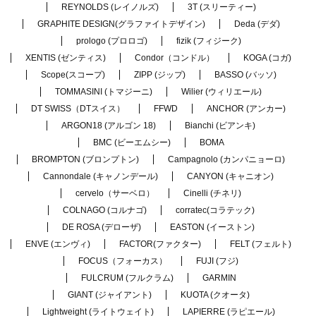
REYNOLDS (レイノルズ)
3T (スリーティー)
GRAPHITE DESIGN(グラファイトデザイン)
Deda (デダ)
prologo (プロロゴ)
fizik (フィジーク)
XENTIS (ゼンティス)
Condor（コンドル）
KOGA (コガ)
Scope(スコープ)
ZIPP (ジップ)
BASSO (バッソ)
TOMMASINI (トマジーニ)
Wilier (ウィリエール)
DT SWISS（DTスイス）
FFWD
ANCHOR (アンカー)
ARGON18 (アルゴン 18)
Bianchi (ビアンキ)
BMC (ビーエムシー)
BOMA
BROMPTON (ブロンプトン)
Campagnolo (カンパニョーロ)
Cannondale (キャノンデール)
CANYON (キャニオン)
cervelo（サーベロ）
Cinelli (チネリ)
COLNAGO (コルナゴ)
corratec(コラテック)
DE ROSA (デローザ)
EASTON (イーストン)
ENVE (エンヴィ)
FACTOR(ファクター)
FELT (フェルト)
FOCUS（フォーカス）
FUJI (フジ)
FULCRUM (フルクラム)
GARMIN
GIANT (ジャイアント)
KUOTA (クオータ)
Lightweight (ライトウェイト)
LAPIERRE (ラピエール)