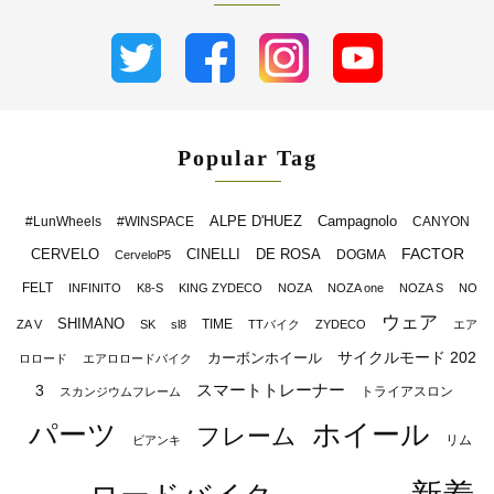
Popular Tag
ALPE D'HUEZ
Campagnolo
#LunWheels
#WINSPACE
CANYON
FACTOR
CERVELO
CINELLI
DE ROSA
DOGMA
CerveloP5
FELT
INFINITO
K8-S
KING ZYDECO
NOZA
NOZA one
NOZA S
NO
ウェア
SHIMANO
TIME
ZA V
SK
sl8
TTバイク
ZYDECO
エア
サイクルモード 202
カーボンホイール
ロロード
エアロロードバイク
スマートトレーナー
3
トライアスロン
スカンジウムフレーム
パーツ
ホイール
フレーム
リム
ビアンキ