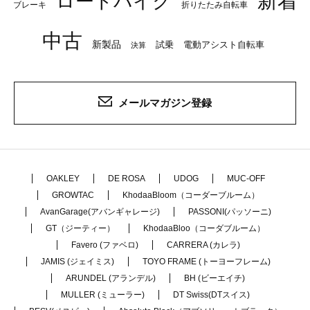
新着
ロードバイク
ブレーキ
折りたたみ自転車
中古
新製品
試乗
電動アシスト自転車
決算
メールマガジン登録
OAKLEY
DE ROSA
UDOG
MUC-OFF
GROWTAC
KhodaaBloom（コーダーブルーム）
AvanGarage(アバンギャレージ)
PASSONI(パッソーニ)
GT（ジーティー）
KhodaaBloo（コーダブルーム）
Favero (ファベロ)
CARRERA (カレラ)
JAMIS (ジェイミス)
TOYO FRAME (トーヨーフレーム)
ARUNDEL (アランデル)
BH (ビーエイチ)
MULLER (ミューラー)
DT Swiss(DTスイス)