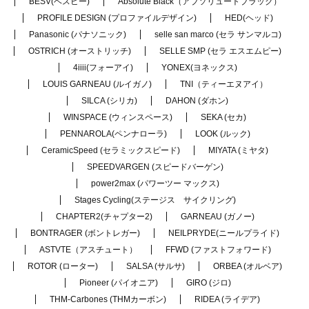
BESV(ベスビー)
Absolute Black（アブソリュートブラック）
PROFILE DESIGN (プロファイルデザイン)
HED(ヘッド)
Panasonic (パナソニック)
selle san marco (セラ サンマルコ)
OSTRICH (オーストリッチ)
SELLE SMP (セラ エスエムピー)
4iiii(フォーアイ)
YONEX(ヨネックス)
LOUIS GARNEAU (ルイガノ)
TNI（ティーエヌアイ）
SILCA (シリカ)
DAHON (ダホン)
WINSPACE (ウィンスペース)
SEKA (セカ)
PENNAROLA(ペンナローラ)
LOOK (ルック)
CeramicSpeed (セラミックスピード)
MIYATA (ミヤタ)
SPEEDVARGEN (スピードバーゲン)
power2max (パワーツー マックス)
Stages Cycling(ステージス サイクリング)
CHAPTER2(チャプター2)
GARNEAU (ガノー)
BONTRAGER (ボントレガー)
NEILPRYDE(ニールプライド)
ASTVTE（アスチュート）
FFWD (ファストフォワード)
ROTOR (ローター)
SALSA (サルサ)
ORBEA (オルベア)
Pioneer (パイオニア)
GIRO (ジロ)
THM-Carbones (THMカーボン)
RIDEA (ライデア)