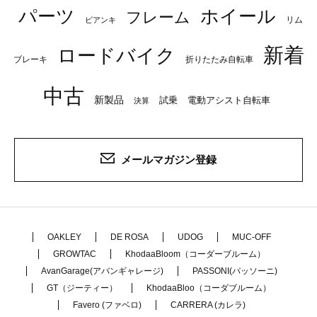
パーツ
ホイール
フレーム
リム
ビアンキ
新着
ロードバイク
ブレーキ
折りたたみ自転車
中古
新製品
試乗
電動アシスト自転車
決算
メールマガジン登録
OAKLEY
DE ROSA
UDOG
MUC-OFF
GROWTAC
KhodaaBloom（コーダーブルーム）
AvanGarage(アバンギャレージ)
PASSONI(パッソーニ)
GT（ジーティー）
KhodaaBloo（コーダブルーム）
Favero (ファベロ)
CARRERA (カレラ)