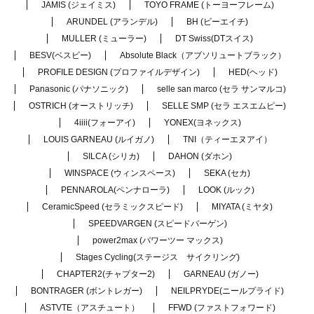
JAMIS (ジェイミス)
TOYO FRAME (トーヨーフレーム)
ARUNDEL (アランデル)
BH (ビーエイチ)
MULLER (ミューラー)
DT Swiss(DTスイス)
BESV(ベスビー)
Absolute Black（アブソリュートブラック）
PROFILE DESIGN (プロファイルデザイン)
HED(ヘッド)
Panasonic (パナソニック)
selle san marco (セラ サンマルコ)
OSTRICH (オーストリッチ)
SELLE SMP (セラ エスエムピー)
4iiii(フォーアイ)
YONEX(ヨネックス)
LOUIS GARNEAU (ルイガノ)
TNI（ティーエヌアイ）
SILCA (シリカ)
DAHON (ダホン)
WINSPACE (ウィンスペース)
SEKA (セカ)
PENNAROLA(ペンナローラ)
LOOK (ルック)
CeramicSpeed (セラミックスピード)
MIYATA (ミヤタ)
SPEEDVARGEN (スピードバーゲン)
power2max (パワーツー マックス)
Stages Cycling(ステージス サイクリング)
CHAPTER2(チャプター2)
GARNEAU (ガノー)
BONTRAGER (ボントレガー)
NEILPRYDE(ニールプライド)
ASTVTE（アスチュート）
FFWD (ファストフォワード)