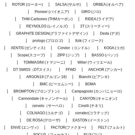
ROTOR (ローター)
SALSA (サルサ)
ORBEA (オルベア)
Pioneer (パイオニア)
GIRO (ジロ)
THM-Carbones (THMカーボン)
RIDEA (ライデア)
REYNOLDS (レイノルズ)
3T (スリーティー)
GRAPHITE DESIGN(グラファイトデザイン)
Deda (デダ)
prologo (プロロゴ)
fizik (フィジーク)
XENTIS (ゼンティス)
Condor（コンドル）
KOGA (コガ)
Scope(スコープ)
ZIPP (ジップ)
BASSO (バッソ)
TOMMASINI (トマジーニ)
Wilier (ウィリエール)
DT SWISS（DTスイス）
FFWD
ANCHOR (アンカー)
ARGON18 (アルゴン 18)
Bianchi (ビアンキ)
BMC (ビーエムシー)
BOMA
BROMPTON (ブロンプトン)
Campagnolo (カンパニョーロ)
Cannondale (キャノンデール)
CANYON (キャニオン)
cervelo（サーベロ）
Cinelli (チネリ)
COLNAGO (コルナゴ)
corratec(コラテック)
DE ROSA (デローザ)
EASTON (イーストン)
ENVE (エンヴィ)
FACTOR(ファクター)
FELT (フェルト)
FOCUS（フォーカス）
FUJI (フジ)