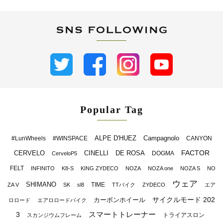
Popular Tag
ALPE D'HUEZ
Campagnolo
#LunWheels
#WINSPACE
CANYON
FACTOR
CERVELO
CINELLI
DE ROSA
DOGMA
CerveloP5
FELT
INFINITO
K8-S
KING ZYDECO
NOZA
NOZA one
NOZA S
NO
ウェア
SHIMANO
TIME
ZA V
SK
sl8
TTバイク
ZYDECO
エア
サイクルモード 202
カーボンホイール
ロロード
エアロロードバイク
スマートトレーナー
3
トライアスロン
スカンジウムフレーム