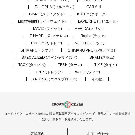
FULCRUM (フルクラム)
GARMIN
GIANT (ジャイアント)
KUOTA (クオータ)
Lightweight (ライトウェイト)
LAPIERRE (ラピエール)
MAVIC (マビック)
MERIDA (メリダ)
PINARELLO (ピナレロ)
Rapha (ラファ)
RIDLEY (リドレー)
SCOTT (スコット)
SHIMANO（シマノ）
SHIMANO PRO (シマノプロ)
SPECIALIZED (スペシャライズド)
SRAM (スラム)
TACX (タックス)
TERN (ターン)
TIME (タイム)
TREK (トレック)
Wahoo(ワフー)
XPLOVA（エクスプローバ）
その他
ロードバイク・スポーツ自転車の販売買取専門店クラウンギアーズ 新品と中古の自転車販売
に加え、買取＆下取見積りいたします。
店舗案内
お問い合わせ