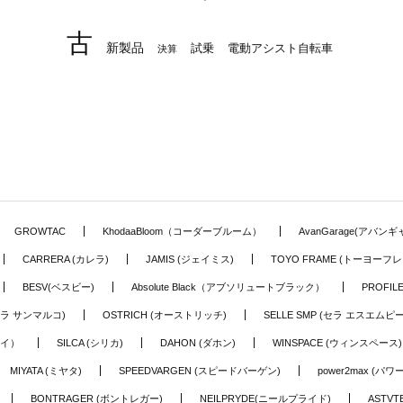
古
新製品
試乗
電動アシスト自転車
決算
GROWTAC
KhodaaBloom（コーダーブルーム）
AvanGarage(アバン
CARRERA (カレラ)
JAMIS (ジェイミス)
TOYO FRAME (トーヨーフレ
BESV(ベスビー)
Absolute Black（アブソリュートブラック）
PROFI
o (セラ サンマルコ)
OSTRICH (オーストリッチ)
SELLE SMP (セラ エスエムピー
アイ）
SILCA (シリカ)
DAHON (ダホン)
WINSPACE (ウィンスペース)
MIYATA (ミヤタ)
SPEEDVARGEN (スピードバーゲン)
power2max (パ
BONTRAGER (ボントレガー)
NEILPRYDE(ニールプライド)
ASTV