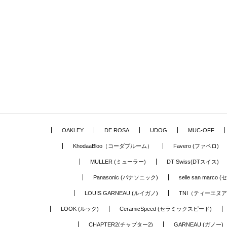
OAKLEY
DE ROSA
UDOG
MUC-OFF
KhodaaBloo（コーダブルーム）
Favero (ファベロ)
MULLER (ミューラー)
DT Swiss(DTスイス)
Panasonic (パナソニック)
selle san marc
LOUIS GARNEAU (ルイガノ)
TNI（ティーエヌ
LOOK (ルック)
CeramicSpeed (セラミックスピード)
CHAPTER2(チャプター2)
GARNEAU (ガノー)