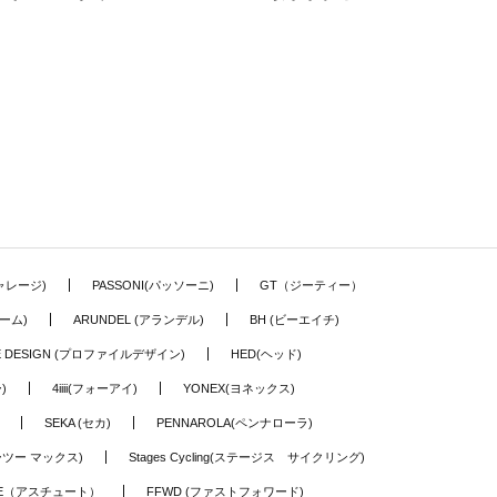
ギャレージ)
PASSONI(パッソーニ)
GT（ジーティー）
ーム)
ARUNDEL (アランデル)
BH (ビーエイチ)
LE DESIGN (プロファイルデザイン)
HED(ヘッド)
)
4iiii(フォーアイ)
YONEX(ヨネックス)
SEKA (セカ)
PENNAROLA(ペンナローラ)
ワーツー マックス)
Stages Cycling(ステージス サイクリング)
TE（アスチュート）
FFWD (ファストフォワード)