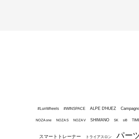
ALPE D'HUEZ
Campagno
#LunWheels
#WINSPACE
SHIMANO
TIM
NOZA one
NOZA S
NOZA V
SK
sl8
パー
スマートトレーナー
トライアスロン