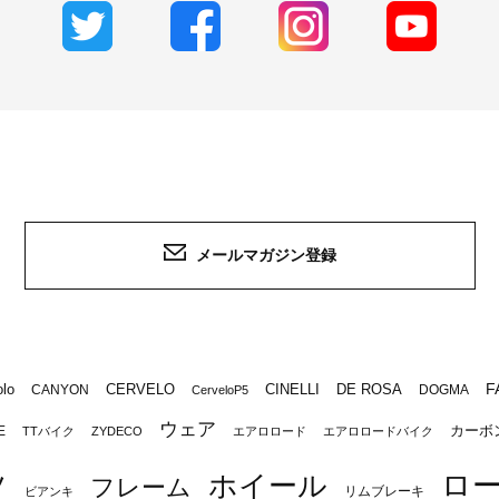
メールマガジン登録
F
lo
CERVELO
CINELLI
DE ROSA
CANYON
DOGMA
CerveloP5
ウェア
カーボ
E
TTバイク
ZYDECO
エアロロード
エアロロードバイク
ロ
ツ
ホイール
フレーム
リムブレーキ
ビアンキ