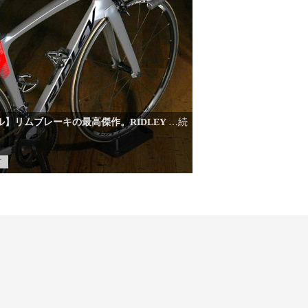
ル】リムブレーキの最高傑作。RIDLEY
…続
T