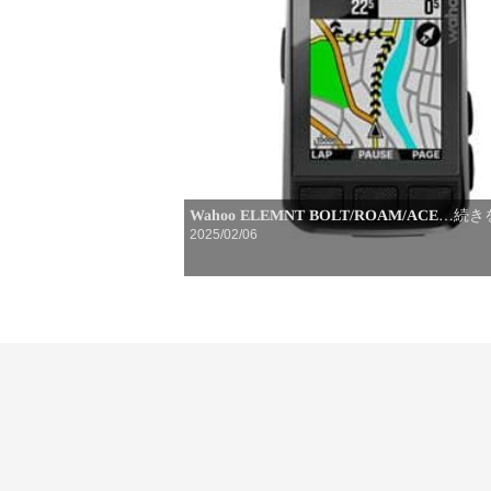
Wahoo ELEMNT BOLT/ROAM/ACE
…続き
2025/02/06