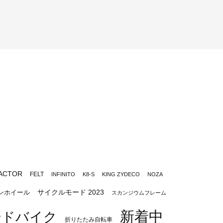
ACTOR
FELT
INFINITO
K8-S
KING ZYDECO
NOZA
サイクルモード 2023
ンホイール
スカンジウムフレーム
新着中
ードバイク
折りたたみ自転車