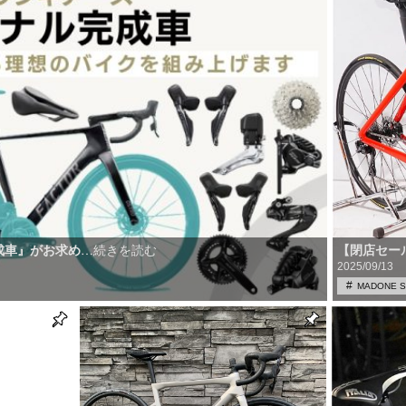
成車』がお求め
【閉店セール】T
…続きを読む
2025/09/13
MADONE S