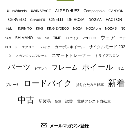
ALPE D'HUEZ
Campagnolo
#LunWheels
#WINSPACE
CANYON
FACTOR
CERVELO
CINELLI
DE ROSA
DOGMA
CerveloP5
FELT
INFINITO
K8-S
KING ZYDECO
NOZA
NOZA one
NOZA S
NO
ウェア
SHIMANO
TIME
ZA V
SK
sl8
TTバイク
ZYDECO
エア
サイクルモード 202
カーボンホイール
ロロード
エアロロードバイク
スマートトレーナー
3
トライアスロン
スカンジウムフレーム
パーツ
ホイール
フレーム
リム
ビアンキ
新着
ロードバイク
ブレーキ
折りたたみ自転車
中古
新製品
試乗
電動アシスト自転車
決算
メールマガジン登録