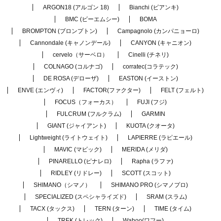
ARGON18 (アルゴン 18)
Bianchi (ビアンキ)
BMC (ビーエムシー)
BOMA
BROMPTON (ブロンプトン)
Campagnolo (カンパニョーロ)
Cannondale (キャノンデール)
CANYON (キャニオン)
cervelo（サーベロ）
Cinelli (チネリ)
COLNAGO (コルナゴ)
corratec(コラテック)
DE ROSA (デローザ)
EASTON (イーストン)
ENVE (エンヴィ)
FACTOR(ファクター)
FELT (フェルト)
FOCUS（フォーカス）
FUJI (フジ)
FULCRUM (フルクラム)
GARMIN
GIANT (ジャイアント)
KUOTA (クオータ)
Lightweight (ライトウェイト)
LAPIERRE (ラピエール)
MAVIC (マビック)
MERIDA (メリダ)
PINARELLO (ピナレロ)
Rapha (ラファ)
RIDLEY (リドレー)
SCOTT (スコット)
SHIMANO（シマノ）
SHIMANO PRO (シマノプロ)
SPECIALIZED (スペシャライズド)
SRAM (スラム)
TACX (タックス)
TERN (ターン)
TIME (タイム)
TREK (トレック)
Wahoo(ワフー)