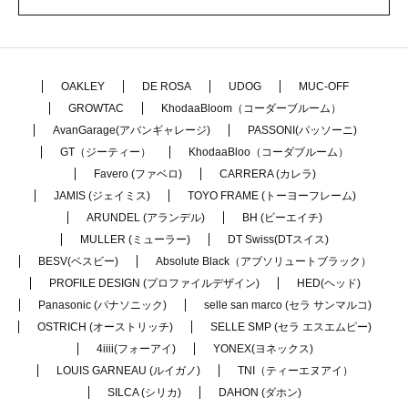
OAKLEY
DE ROSA
UDOG
MUC-OFF
GROWTAC
KhodaaBloom（コーダーブルーム）
AvanGarage(アバンギャレージ)
PASSONI(パッソーニ)
GT（ジーティー）
KhodaaBloo（コーダブルーム）
Favero (ファベロ)
CARRERA (カレラ)
JAMIS (ジェイミス)
TOYO FRAME (トーヨーフレーム)
ARUNDEL (アランデル)
BH (ビーエイチ)
MULLER (ミューラー)
DT Swiss(DTスイス)
BESV(ベスビー)
Absolute Black（アブソリュートブラック）
PROFILE DESIGN (プロファイルデザイン)
HED(ヘッド)
Panasonic (パナソニック)
selle san marco (セラ サンマルコ)
OSTRICH (オーストリッチ)
SELLE SMP (セラ エスエムピー)
4iiii(フォーアイ)
YONEX(ヨネックス)
LOUIS GARNEAU (ルイガノ)
TNI（ティーエヌアイ）
SILCA (シリカ)
DAHON (ダホン)