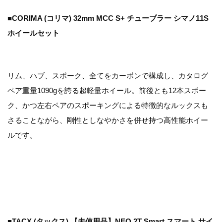
■CORIMA (コリマ) 32mm MCC S+ チューブラー シマノ11S
ホイールセット
リム、ハブ、スポーク、全てをカーボンで構成し、カタログ
ペア重量1090gを誇る超軽量ホイール。前後とも12本スポー
ク、かつ左右ペアのスポーキングによる特徴的なルックスも
さることながら、剛性としなやかさを併せ持つ高性能ホイー
ルです。
■TACX (タックス) 【未使用品】NEO 2T Smart スマート サイ