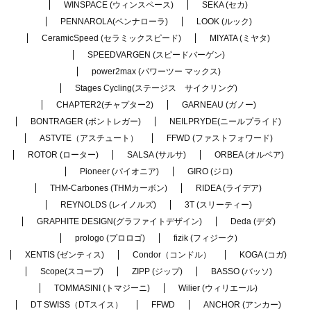
WINSPACE (ウィンスペース)
SEKA (セカ)
PENNAROLA(ペンナローラ)
LOOK (ルック)
CeramicSpeed (セラミックスピード)
MIYATA (ミヤタ)
SPEEDVARGEN (スピードバーゲン)
power2max (パワーツー マックス)
Stages Cycling(ステージス サイクリング)
CHAPTER2(チャプター2)
GARNEAU (ガノー)
BONTRAGER (ボントレガー)
NEILPRYDE(ニールプライド)
ASTVTE（アスチュート）
FFWD (ファストフォワード)
ROTOR (ローター)
SALSA (サルサ)
ORBEA (オルベア)
Pioneer (パイオニア)
GIRO (ジロ)
THM-Carbones (THMカーボン)
RIDEA (ライデア)
REYNOLDS (レイノルズ)
3T (スリーティー)
GRAPHITE DESIGN(グラファイトデザイン)
Deda (デダ)
prologo (プロロゴ)
fizik (フィジーク)
XENTIS (ゼンティス)
Condor（コンドル）
KOGA (コガ)
Scope(スコープ)
ZIPP (ジップ)
BASSO (バッソ)
TOMMASINI (トマジーニ)
Wilier (ウィリエール)
DT SWISS（DTスイス）
FFWD
ANCHOR (アンカー)