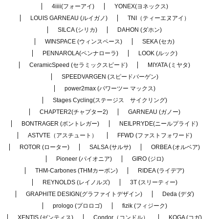
4iiii(フォーアイ)
YONEX(ヨネックス)
LOUIS GARNEAU (ルイガノ)
TNI（ティーエヌアイ）
SILCA (シリカ)
DAHON (ダホン)
WINSPACE (ウィンスペース)
SEKA (セカ)
PENNAROLA(ペンナローラ)
LOOK (ルック)
CeramicSpeed (セラミックスピード)
MIYATA (ミヤタ)
SPEEDVARGEN (スピードバーゲン)
power2max (パワーツー マックス)
Stages Cycling(ステージス サイクリング)
CHAPTER2(チャプター2)
GARNEAU (ガノー)
BONTRAGER (ボントレガー)
NEILPRYDE(ニールプライド)
ASTVTE（アスチュート）
FFWD (ファストフォワード)
ROTOR (ローター)
SALSA (サルサ)
ORBEA (オルベア)
Pioneer (パイオニア)
GIRO (ジロ)
THM-Carbones (THMカーボン)
RIDEA (ライデア)
REYNOLDS (レイノルズ)
3T (スリーティー)
GRAPHITE DESIGN(グラファイトデザイン)
Deda (デダ)
prologo (プロロゴ)
fizik (フィジーク)
XENTIS (ゼンティス)
Condor（コンドル）
KOGA (コガ)