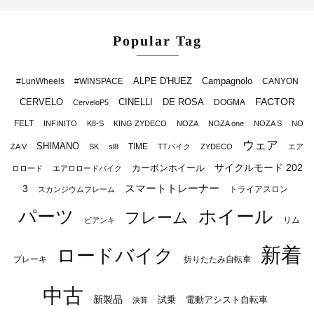
Popular Tag
ALPE D'HUEZ
Campagnolo
#LunWheels
#WINSPACE
CANYON
FACTOR
CERVELO
CINELLI
DE ROSA
DOGMA
CerveloP5
FELT
INFINITO
K8-S
KING ZYDECO
NOZA
NOZA one
NOZA S
NO
ウェア
SHIMANO
TIME
ZA V
SK
sl8
TTバイク
ZYDECO
エア
サイクルモード 202
カーボンホイール
ロロード
エアロロードバイク
スマートトレーナー
3
トライアスロン
スカンジウムフレーム
パーツ
ホイール
フレーム
リム
ビアンキ
新着
ロードバイク
ブレーキ
折りたたみ自転車
中古
新製品
試乗
電動アシスト自転車
決算