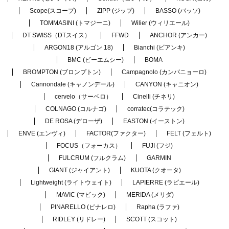
Scope(スコープ)
ZIPP (ジップ)
BASSO (バッソ)
TOMMASINI (トマジーニ)
Wilier (ウィリエール)
DT SWISS（DTスイス）
FFWD
ANCHOR (アンカー)
ARGON18 (アルゴン 18)
Bianchi (ビアンキ)
BMC (ビーエムシー)
BOMA
BROMPTON (ブロンプトン)
Campagnolo (カンパニョーロ)
Cannondale (キャノンデール)
CANYON (キャニオン)
cervelo（サーベロ）
Cinelli (チネリ)
COLNAGO (コルナゴ)
corratec(コラテック)
DE ROSA (デローザ)
EASTON (イーストン)
ENVE (エンヴィ)
FACTOR(ファクター)
FELT (フェルト)
FOCUS（フォーカス）
FUJI (フジ)
FULCRUM (フルクラム)
GARMIN
GIANT (ジャイアント)
KUOTA (クオータ)
Lightweight (ライトウェイト)
LAPIERRE (ラピエール)
MAVIC (マビック)
MERIDA (メリダ)
PINARELLO (ピナレロ)
Rapha (ラファ)
RIDLEY (リドレー)
SCOTT (スコット)