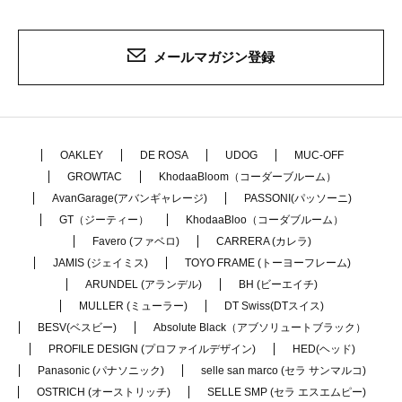
メールマガジン登録
OAKLEY
DE ROSA
UDOG
MUC-OFF
GROWTAC
KhodaaBloom（コーダーブルーム）
AvanGarage(アバンギャレージ)
PASSONI(パッソーニ)
GT（ジーティー）
KhodaaBloo（コーダブルーム）
Favero (ファベロ)
CARRERA (カレラ)
JAMIS (ジェイミス)
TOYO FRAME (トーヨーフレーム)
ARUNDEL (アランデル)
BH (ビーエイチ)
MULLER (ミューラー)
DT Swiss(DTスイス)
BESV(ベスビー)
Absolute Black（アブソリュートブラック）
PROFILE DESIGN (プロファイルデザイン)
HED(ヘッド)
Panasonic (パナソニック)
selle san marco (セラ サンマルコ)
OSTRICH (オーストリッチ)
SELLE SMP (セラ エスエムピー)