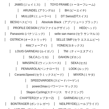
JAMIS (ジェイミス)
TOYO FRAME (トーヨーフレーム)
ARUNDEL (アランデル)
BH (ビーエイチ)
MULLER (ミューラー)
DT Swiss(DTスイス)
BESV(ベスビー)
Absolute Black（アブソリュートブラック）
PROFILE DESIGN (プロファイルデザイン)
HED(ヘッド)
Panasonic (パナソニック)
selle san marco (セラ サンマルコ)
OSTRICH (オーストリッチ)
SELLE SMP (セラ エスエムピー)
4iiii(フォーアイ)
YONEX(ヨネックス)
LOUIS GARNEAU (ルイガノ)
TNI（ティーエヌアイ）
SILCA (シリカ)
DAHON (ダホン)
WINSPACE (ウィンスペース)
SEKA (セカ)
PENNAROLA(ペンナローラ)
LOOK (ルック)
CeramicSpeed (セラミックスピード)
MIYATA (ミヤタ)
SPEEDVARGEN (スピードバーゲン)
power2max (パワーツー マックス)
Stages Cycling(ステージス サイクリング)
CHAPTER2(チャプター2)
GARNEAU (ガノー)
BONTRAGER (ボントレガー)
NEILPRYDE(ニールプライド)