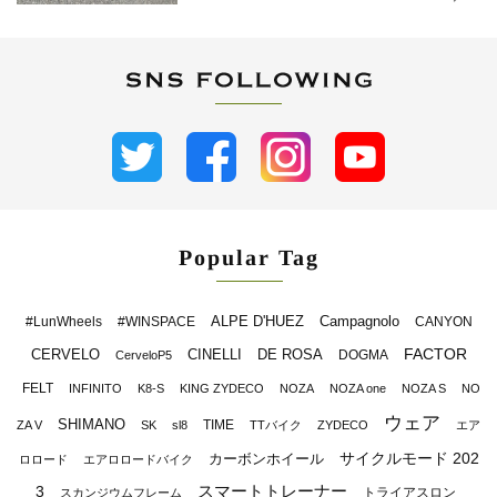
Popular Tag
ALPE D'HUEZ
Campagnolo
#LunWheels
#WINSPACE
CANYON
FACTOR
CERVELO
CINELLI
DE ROSA
DOGMA
CerveloP5
FELT
INFINITO
K8-S
KING ZYDECO
NOZA
NOZA one
NOZA S
NO
ウェア
SHIMANO
TIME
ZA V
SK
sl8
TTバイク
ZYDECO
エア
サイクルモード 202
カーボンホイール
ロロード
エアロロードバイク
スマートトレーナー
3
トライアスロン
スカンジウムフレーム