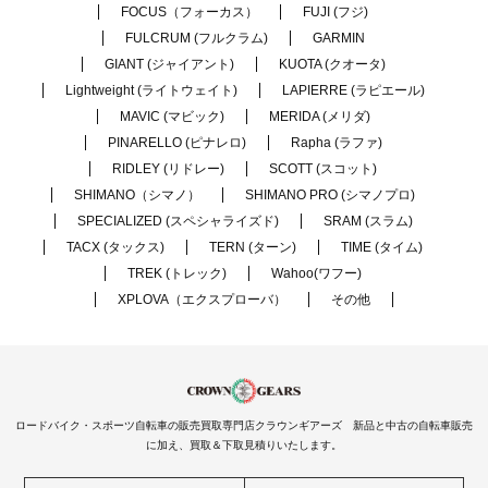
FOCUS（フォーカス）
FUJI (フジ)
FULCRUM (フルクラム)
GARMIN
GIANT (ジャイアント)
KUOTA (クオータ)
Lightweight (ライトウェイト)
LAPIERRE (ラピエール)
MAVIC (マビック)
MERIDA (メリダ)
PINARELLO (ピナレロ)
Rapha (ラファ)
RIDLEY (リドレー)
SCOTT (スコット)
SHIMANO（シマノ）
SHIMANO PRO (シマノプロ)
SPECIALIZED (スペシャライズド)
SRAM (スラム)
TACX (タックス)
TERN (ターン)
TIME (タイム)
TREK (トレック)
Wahoo(ワフー)
XPLOVA（エクスプローバ）
その他
ロードバイク・スポーツ自転車の販売買取専門店クラウンギアーズ 新品と中古の自転車販売
に加え、買取＆下取見積りいたします。