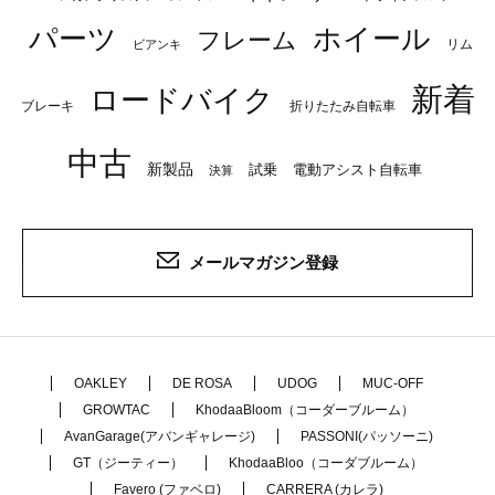
パーツ
ホイール
フレーム
リム
ビアンキ
新着
ロードバイク
ブレーキ
折りたたみ自転車
中古
新製品
試乗
電動アシスト自転車
決算
メールマガジン登録
OAKLEY
DE ROSA
UDOG
MUC-OFF
GROWTAC
KhodaaBloom（コーダーブルーム）
AvanGarage(アバンギャレージ)
PASSONI(パッソーニ)
GT（ジーティー）
KhodaaBloo（コーダブルーム）
Favero (ファベロ)
CARRERA (カレラ)