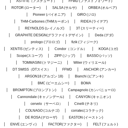
ASTVTE（アスチュート）
FFWD (ファストフォワード)
ROTOR (ローター)
SALSA (サルサ)
ORBEA (オルベア)
Pioneer (パイオニア)
GIRO (ジロ)
THM-Carbones (THMカーボン)
RIDEA (ライデア)
REYNOLDS (レイノルズ)
3T (スリーティー)
GRAPHITE DESIGN(グラファイトデザイン)
Deda (デダ)
prologo (プロロゴ)
fizik (フィジーク)
XENTIS (ゼンティス)
Condor（コンドル）
KOGA (コガ)
Scope(スコープ)
ZIPP (ジップ)
BASSO (バッソ)
TOMMASINI (トマジーニ)
Wilier (ウィリエール)
DT SWISS（DTスイス）
FFWD
ANCHOR (アンカー)
ARGON18 (アルゴン 18)
Bianchi (ビアンキ)
BMC (ビーエムシー)
BOMA
BROMPTON (ブロンプトン)
Campagnolo (カンパニョーロ)
Cannondale (キャノンデール)
CANYON (キャニオン)
cervelo（サーベロ）
Cinelli (チネリ)
COLNAGO (コルナゴ)
corratec(コラテック)
DE ROSA (デローザ)
EASTON (イーストン)
ENVE (エンヴィ)
FACTOR(ファクター)
FELT (フェルト)