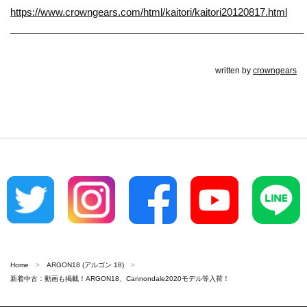
https://www.crowngears.com/html/kaitori/kaitori20120817.html
————————————————————————————–
written by
crowngears
Home
ARGON18 (アルゴン 18)
新着中古：動画も掲載！ARGON18、Cannondale2020モデル等入荷！