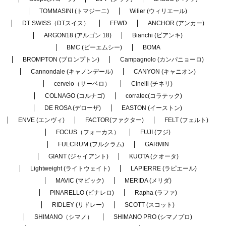
TOMMASINI (トマジーニ)
Wilier (ウィリエール)
DT SWISS（DTスイス）
FFWD
ANCHOR (アンカー)
ARGON18 (アルゴン 18)
Bianchi (ビアンキ)
BMC (ビーエムシー)
BOMA
BROMPTON (ブロンプトン)
Campagnolo (カンパニョーロ)
Cannondale (キャノンデール)
CANYON (キャニオン)
cervelo（サーベロ）
Cinelli (チネリ)
COLNAGO (コルナゴ)
corratec(コラテック)
DE ROSA (デローザ)
EASTON (イーストン)
ENVE (エンヴィ)
FACTOR(ファクター)
FELT (フェルト)
FOCUS（フォーカス）
FUJI (フジ)
FULCRUM (フルクラム)
GARMIN
GIANT (ジャイアント)
KUOTA (クオータ)
Lightweight (ライトウェイト)
LAPIERRE (ラピエール)
MAVIC (マビック)
MERIDA (メリダ)
PINARELLO (ピナレロ)
Rapha (ラファ)
RIDLEY (リドレー)
SCOTT (スコット)
SHIMANO（シマノ）
SHIMANO PRO (シマノプロ)