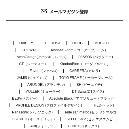
メールマガジン登録
OAKLEY
DE ROSA
UDOG
MUC-OFF
GROWTAC
KhodaaBloom（コーダーブルーム）
AvanGarage(アバンギャレージ)
PASSONI(パッソーニ)
GT（ジーティー）
KhodaaBloo（コーダブルーム）
Favero (ファベロ)
CARRERA (カレラ)
JAMIS (ジェイミス)
TOYO FRAME (トーヨーフレーム)
ARUNDEL (アランデル)
BH (ビーエイチ)
MULLER (ミューラー)
DT Swiss(DTスイス)
BESV(ベスビー)
Absolute Black（アブソリュートブラック）
PROFILE DESIGN (プロファイルデザイン)
HED(ヘッド)
Panasonic (パナソニック)
selle san marco (セラ サンマルコ)
OSTRICH (オーストリッチ)
SELLE SMP (セラ エスエムピー)
4iiii(フォーアイ)
YONEX(ヨネックス)