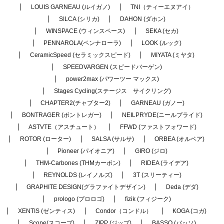
LOUIS GARNEAU (ルイガノ)
TNI（ティーエヌアイ）
SILCA (シリカ)
DAHON (ダホン)
WINSPACE (ウィンスペース)
SEKA (セカ)
PENNAROLA(ペンナローラ)
LOOK (ルック)
CeramicSpeed (セラミックスピード)
MIYATA (ミヤタ)
SPEEDVARGEN (スピードバーゲン)
power2max (パワーツー マックス)
Stages Cycling(ステージス サイクリング)
CHAPTER2(チャプター2)
GARNEAU (ガノー)
BONTRAGER (ボントレガー)
NEILPRYDE(ニールプライド)
ASTVTE（アスチュート）
FFWD (ファストフォワード)
ROTOR (ローター)
SALSA (サルサ)
ORBEA (オルベア)
Pioneer (パイオニア)
GIRO (ジロ)
THM-Carbones (THMカーボン)
RIDEA (ライデア)
REYNOLDS (レイノルズ)
3T (スリーティー)
GRAPHITE DESIGN(グラファイトデザイン)
Deda (デダ)
prologo (プロロゴ)
fizik (フィジーク)
XENTIS (ゼンティス)
Condor（コンドル）
KOGA (コガ)
Scope(スコープ)
ZIPP (ジップ)
BASSO (バッソ)