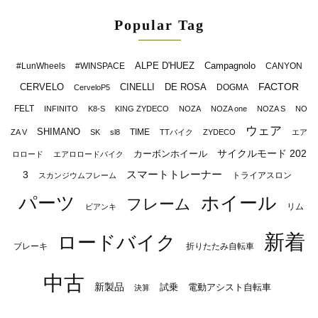
Popular Tag
ALPE D'HUEZ
Campagnolo
#LunWheels
#WINSPACE
CANYON
FACTOR
CERVELO
CINELLI
DE ROSA
DOGMA
CerveloP5
FELT
INFINITO
K8-S
KING ZYDECO
NOZA
NOZA one
NOZA S
NO
ウェア
SHIMANO
TIME
ZA V
SK
sl8
TTバイク
ZYDECO
エア
サイクルモード 202
カーボンホイール
ロロード
エアロロードバイク
スマートトレーナー
3
トライアスロン
スカンジウムフレーム
パーツ
ホイール
フレーム
リム
ビアンキ
新着
ロードバイク
ブレーキ
折りたたみ自転車
中古
新製品
試乗
電動アシスト自転車
決算