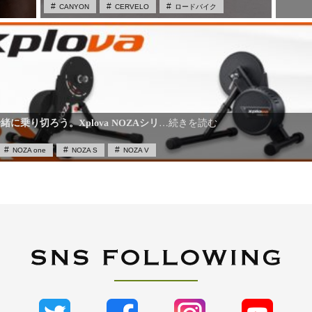
CANYON
CERVELO
ロードバイク
に乗り切ろう。Xplova NOZAシリ
…続きを読む
NOZA one
NOZA S
NOZA V