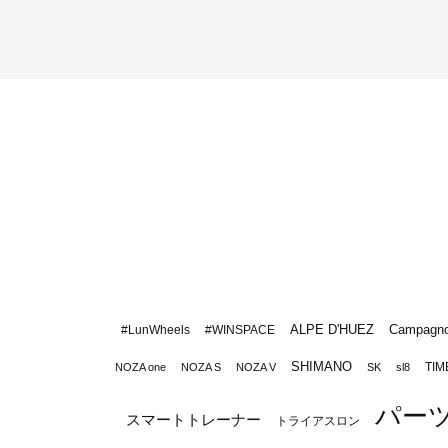
ALPE D'HUEZ
Campagno
#LunWheels
#WINSPACE
SHIMANO
TIM
NOZA one
NOZA S
NOZA V
SK
sl8
パー
スマートトレーナー
トライアスロン