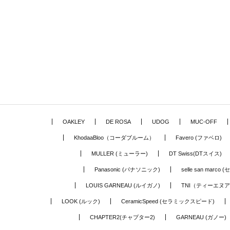
OAKLEY
DE ROSA
UDOG
MUC-OFF
KhodaaBloo（コーダブルーム）
Favero (ファベロ)
MULLER (ミューラー)
DT Swiss(DTスイス)
Panasonic (パナソニック)
selle san marc
LOUIS GARNEAU (ルイガノ)
TNI（ティーエヌ
LOOK (ルック)
CeramicSpeed (セラミックスピード)
CHAPTER2(チャプター2)
GARNEAU (ガノー)