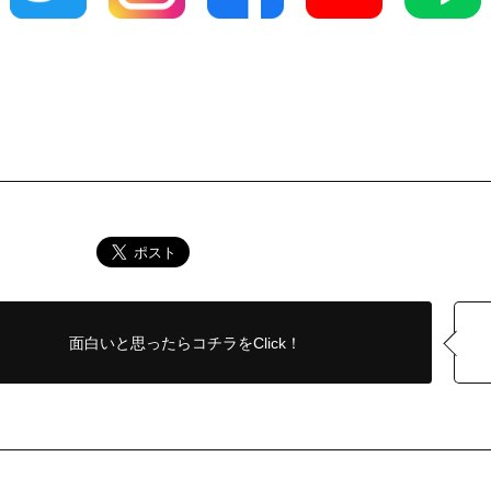
面白いと思ったら
コチラをClick！