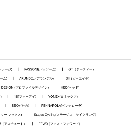
ギャレージ)
PASSONI(パッソーニ)
GT（ジーティー）
ーム)
ARUNDEL (アランデル)
BH (ビーエイチ)
LE DESIGN (プロファイルデザイン)
HED(ヘッド)
)
4iiii(フォーアイ)
YONEX(ヨネックス)
SEKA (セカ)
PENNAROLA(ペンナローラ)
ワーツー マックス)
Stages Cycling(ステージス サイクリング)
TE（アスチュート）
FFWD (ファストフォワード)