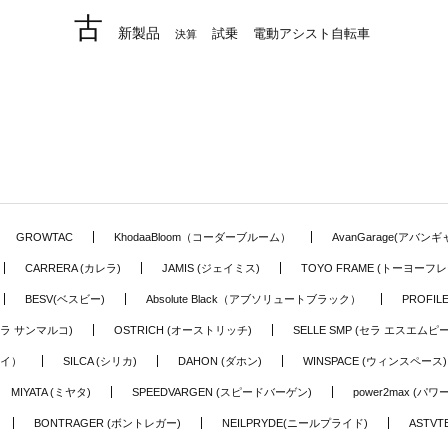
古
新製品
試乗
電動アシスト自転車
決算
GROWTAC
KhodaaBloom（コーダーブルーム）
AvanGarage(アバン
CARRERA (カレラ)
JAMIS (ジェイミス)
TOYO FRAME (トーヨーフレ
BESV(ベスビー)
Absolute Black（アブソリュートブラック）
PROFI
o (セラ サンマルコ)
OSTRICH (オーストリッチ)
SELLE SMP (セラ エスエムピー
アイ）
SILCA (シリカ)
DAHON (ダホン)
WINSPACE (ウィンスペース)
MIYATA (ミヤタ)
SPEEDVARGEN (スピードバーゲン)
power2max (パ
BONTRAGER (ボントレガー)
NEILPRYDE(ニールプライド)
ASTV