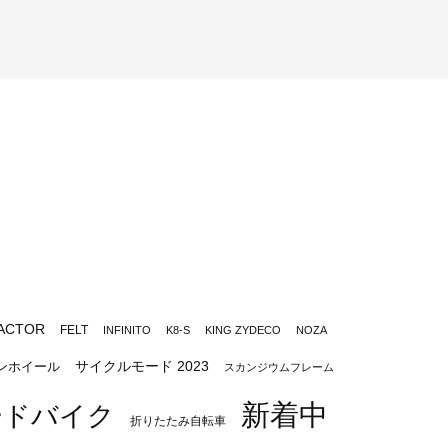
ACTOR
FELT
INFINITO
K8-S
KING ZYDECO
NOZA
サイクルモード 2023
ンホイール
スカンジウムフレーム
新着中
ードバイク
折りたたみ自転車