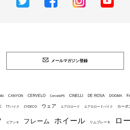
メールマガジン登録
F
lo
CERVELO
CINELLI
DE ROSA
CANYON
DOGMA
CerveloP5
ウェア
カーボ
E
TTバイク
ZYDECO
エアロロード
エアロロードバイク
ロ
ツ
ホイール
フレーム
リムブレーキ
ビアンキ