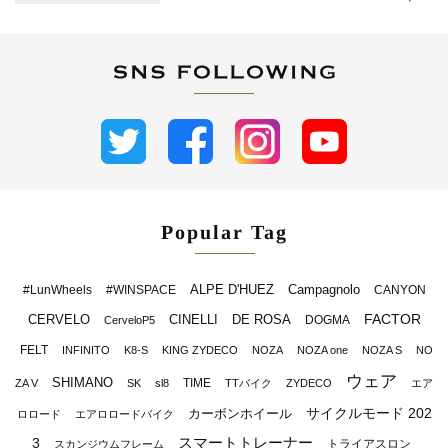
Popular Tag
ALPE D'HUEZ
Campagnolo
#LunWheels
#WINSPACE
CANYON
FACTOR
CERVELO
CINELLI
DE ROSA
DOGMA
CerveloP5
FELT
INFINITO
K8-S
KING ZYDECO
NOZA
NOZA one
NOZA S
NO
ウェア
SHIMANO
TIME
ZA V
SK
sl8
TTバイク
ZYDECO
エア
サイクルモード 202
カーボンホイール
ロロード
エアロロードバイク
スマートトレーナー
3
トライアスロン
スカンジウムフレーム