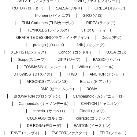
ASTVTE（アスチュート）
FFWD (ファストフォワード)
ROTOR (ローター)
SALSA (サルサ)
ORBEA (オルベア)
Pioneer (パイオニア)
GIRO (ジロ)
THM-Carbones (THMカーボン)
RIDEA (ライデア)
REYNOLDS (レイノルズ)
3T (スリーティー)
GRAPHITE DESIGN(グラファイトデザイン)
Deda (デダ)
prologo (プロロゴ)
fizik (フィジーク)
XENTIS (ゼンティス)
Condor（コンドル）
KOGA (コガ)
Scope(スコープ)
ZIPP (ジップ)
BASSO (バッソ)
TOMMASINI (トマジーニ)
Wilier (ウィリエール)
DT SWISS（DTスイス）
FFWD
ANCHOR (アンカー)
ARGON18 (アルゴン 18)
Bianchi (ビアンキ)
BMC (ビーエムシー)
BOMA
BROMPTON (ブロンプトン)
Campagnolo (カンパニョーロ)
Cannondale (キャノンデール)
CANYON (キャニオン)
cervelo（サーベロ）
Cinelli (チネリ)
COLNAGO (コルナゴ)
corratec(コラテック)
DE ROSA (デローザ)
EASTON (イーストン)
ENVE (エンヴィ)
FACTOR(ファクター)
FELT (フェルト)