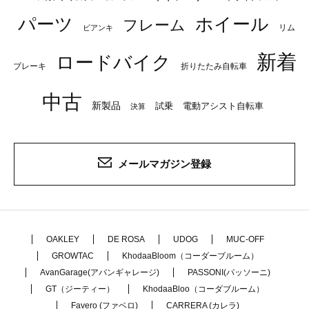
パーツ
ホイール
フレーム
リム
ビアンキ
新着
ロードバイク
ブレーキ
折りたたみ自転車
中古
新製品
試乗
電動アシスト自転車
決算
メールマガジン登録
OAKLEY
DE ROSA
UDOG
MUC-OFF
GROWTAC
KhodaaBloom（コーダーブルーム）
AvanGarage(アバンギャレージ)
PASSONI(パッソーニ)
GT（ジーティー）
KhodaaBloo（コーダブルーム）
Favero (ファベロ)
CARRERA (カレラ)