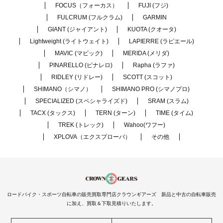
FOCUS（フォーカス）
FUJI (フジ)
FULCRUM (フルクラム)
GARMIN
GIANT (ジャイアント)
KUOTA (クオータ)
Lightweight (ライトウェイト)
LAPIERRE (ラピエール)
MAVIC (マビック)
MERIDA (メリダ)
PINARELLO (ピナレロ)
Rapha (ラファ)
RIDLEY (リドレー)
SCOTT (スコット)
SHIMANO（シマノ）
SHIMANO PRO (シマノプロ)
SPECIALIZED (スペシャライズド)
SRAM (スラム)
TACX (タックス)
TERN (ターン)
TIME (タイム)
TREK (トレック)
Wahoo(ワフー)
XPLOVA（エクスプローバ）
その他
ロードバイク・スポーツ自転車の販売買取専門店クラウンギアーズ 新品と中古の自転車販売
に加え、買取＆下取見積りいたします。