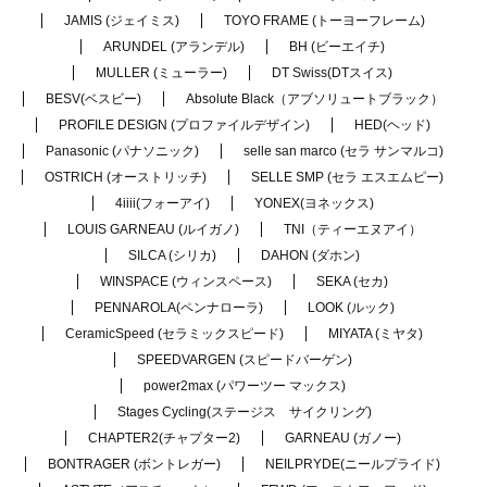
JAMIS (ジェイミス)
TOYO FRAME (トーヨーフレーム)
ARUNDEL (アランデル)
BH (ビーエイチ)
MULLER (ミューラー)
DT Swiss(DTスイス)
BESV(ベスビー)
Absolute Black（アブソリュートブラック）
PROFILE DESIGN (プロファイルデザイン)
HED(ヘッド)
Panasonic (パナソニック)
selle san marco (セラ サンマルコ)
OSTRICH (オーストリッチ)
SELLE SMP (セラ エスエムピー)
4iiii(フォーアイ)
YONEX(ヨネックス)
LOUIS GARNEAU (ルイガノ)
TNI（ティーエヌアイ）
SILCA (シリカ)
DAHON (ダホン)
WINSPACE (ウィンスペース)
SEKA (セカ)
PENNAROLA(ペンナローラ)
LOOK (ルック)
CeramicSpeed (セラミックスピード)
MIYATA (ミヤタ)
SPEEDVARGEN (スピードバーゲン)
power2max (パワーツー マックス)
Stages Cycling(ステージス サイクリング)
CHAPTER2(チャプター2)
GARNEAU (ガノー)
BONTRAGER (ボントレガー)
NEILPRYDE(ニールプライド)